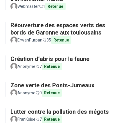
Webmaster
1
Retenue
Réouverture des espaces verts des
bords de Garonne aux toulousains
ErwanPurpan
35
Retenue
Création d’abris pour la faune
Anonyme
7
Retenue
Zone verte des Ponts-Jumeaux
Anonyme
0
Retenue
Lutter contre la pollution des mégots
FranKoise
7
Retenue