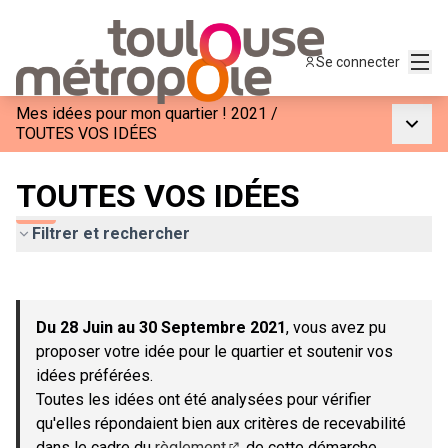
Menu
Se connecter
Mes idées pour mon quartier ! 2021
/
Menu p
TOUTES VOS IDÉES
TOUTES VOS IDÉES
Filtrer et rechercher
Passer la carte
Leaflet
|
©
OpenStreetMap
contributors
L'élément suivant est une carte qui présente les éléments de c
+
Du 28 Juin au 30 Septembre 2021
, vous avez pu
−
proposer votre idée pour le quartier et soutenir vos
idées préférées.
Toutes les idées ont été analysées pour vérifier
qu'elles répondaient bien aux critères de recevabilité
dans le cadre du
règlement
de cette démarche