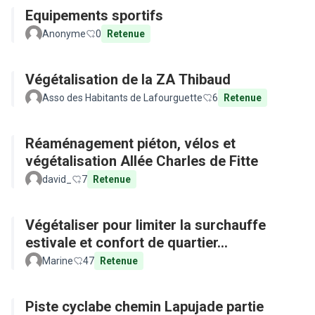
Equipements sportifs
Anonyme
0
Retenue
Végétalisation de la ZA Thibaud
Asso des Habitants de Lafourguette
6
Retenue
Réaménagement piéton, vélos et
végétalisation Allée Charles de Fitte
david_
7
Retenue
Végétaliser pour limiter la surchauffe
estivale et confort de quartier...
Marine
47
Retenue
Piste cyclabe chemin Lapujade partie