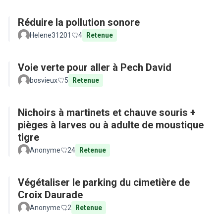
Réduire la pollution sonore
Helene31201
4
Retenue
Voie verte pour aller à Pech David
bosvieux
5
Retenue
Nichoirs à martinets et chauve souris +
pièges à larves ou à adulte de moustique
tigre
Anonyme
24
Retenue
Végétaliser le parking du cimetière de
Croix Daurade
Anonyme
2
Retenue