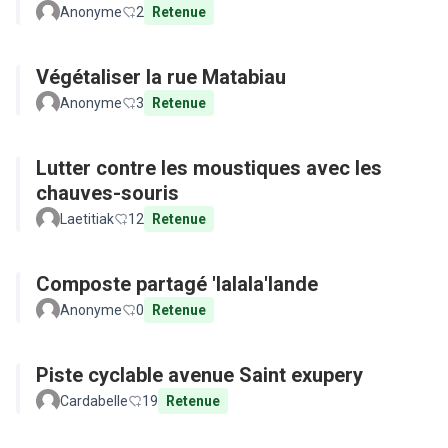
Anonyme
2
Retenue
Végétaliser la rue Matabiau
Anonyme
3
Retenue
Lutter contre les moustiques avec les
chauves-souris
Laetitiak
12
Retenue
Composte partagé 'lalala'lande
Anonyme
0
Retenue
Piste cyclable avenue Saint exupery
Cardabelle
19
Retenue