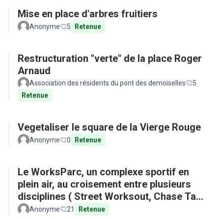
Mise en place d'arbres fruitiers
Anonyme
5
Retenue
Restructuration "verte" de la place Roger
Arnaud
Association des résidents du pont des demoiselles
5
Retenue
Vegetaliser le square de la Vierge Rouge
Anonyme
0
Retenue
Le WorksParc, un complexe sportif en
plein air, au croisement entre plusieurs
disciplines ( Street Worksout, Chase Tag,
Parkour)
Anonyme
21
Retenue