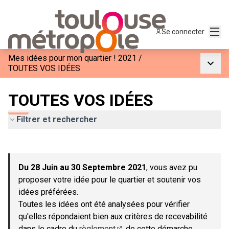
Menu
Se connecter
Mes idées pour mon quartier ! 2021
/
Menu p
TOUTES VOS IDÉES
TOUTES VOS IDÉES
Filtrer et rechercher
Passer la carte
Leaflet
|
©
OpenStreetMap
contributors
L'élément suivant est une carte qui présente les éléments de c
+
Du 28 Juin au 30 Septembre 2021
, vous avez pu
−
proposer votre idée pour le quartier et soutenir vos
idées préférées.
Toutes les idées ont été analysées pour vérifier
qu'elles répondaient bien aux critères de recevabilité
dans le cadre du
règlement
de cette démarche