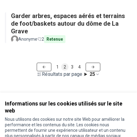
Garder arbres, espaces aérés et terrains
de foot/baskets autour du dôme de La
Grave
Anonyme
2
Retenue
1
2
3
4
Résultats par page :
25
Voir toutes les propositions retirées
Informations sur les cookies utilisés sur le site
web
Nous utilisons des cookies sur notre site Web pour améliorer la
Conditions d'utilisation
performance et les contenus du site. Les cookies nous
Paramètres des cookies
permettent de fournir une expérience utilisateur et un contenu
Je participe ! sur X
Je participe ! sur Facebook
Je participe ! sur Instagram
plus personnalisés à partir de nos canaux de médias sociaux.