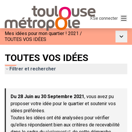
Menu
Se connecter
Mes idées pour mon quartier ! 2021
/
Menu p
TOUTES VOS IDÉES
TOUTES VOS IDÉES
Filtrer et rechercher
Passer la carte
Leaflet
|
©
OpenStreetMap
contributors
L'élément suivant est une carte qui présente les éléments de c
+
Du 28 Juin au 30 Septembre 2021
, vous avez pu
−
proposer votre idée pour le quartier et soutenir vos
idées préférées.
Toutes les idées ont été analysées pour vérifier
qu'elles répondaient bien aux critères de recevabilité
dans le cadre du
règlement
de cette démarche