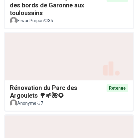
des bords de Garonne aux
toulousains
ErwanPurpan
35
Rénovation du Parc des
Retenue
Argoulets 🌳🌱🌺🌻
Anonyme
7