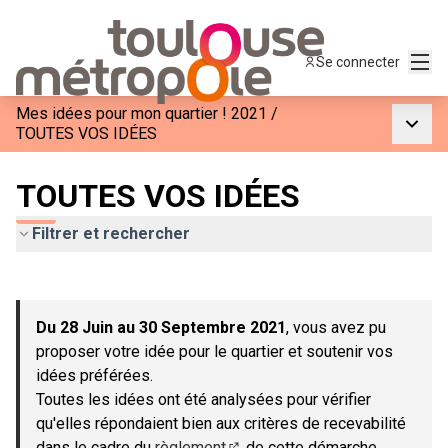
Menu
Se connecter
Mes idées pour mon quartier ! 2021
/
Menu p
TOUTES VOS IDÉES
TOUTES VOS IDÉES
Filtrer et rechercher
Passer la carte
Leaflet
|
©
OpenStreetMap
contributors
L'élément suivant est une carte qui présente les éléments de c
+
Du 28 Juin au 30 Septembre 2021
, vous avez pu
−
proposer votre idée pour le quartier et soutenir vos
idées préférées.
Toutes les idées ont été analysées pour vérifier
qu'elles répondaient bien aux critères de recevabilité
dans le cadre du
règlement
de cette démarche