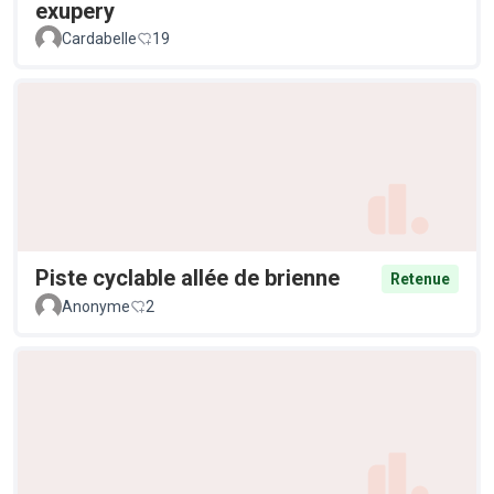
exupery
Cardabelle
19
Piste cyclable allée de brienne
Retenue
Anonyme
2