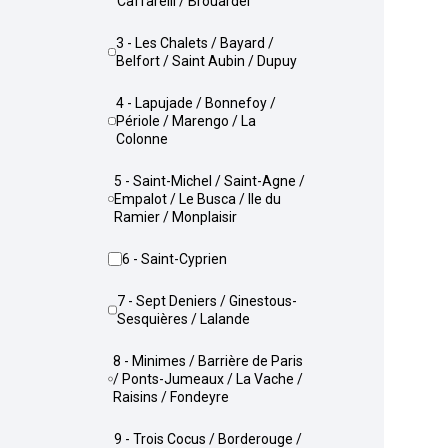
Caffarelli / Brouardel
3 - Les Chalets / Bayard /
Belfort / Saint Aubin / Dupuy
4 - Lapujade / Bonnefoy /
Périole / Marengo / La
Colonne
5 - Saint-Michel / Saint-Agne /
Empalot / Le Busca / Ile du
Ramier / Monplaisir
6 - Saint-Cyprien
7 - Sept Deniers / Ginestous-
Sesquières / Lalande
8 - Minimes / Barrière de Paris
/ Ponts-Jumeaux / La Vache /
Raisins / Fondeyre
9 - Trois Cocus / Borderouge /