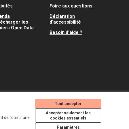
ivités
Foire aux questions
enda
Déclaration
lécharger les
d'accessibilité
hiers Open Data
Besoin d'aide ?
Je participe ! sur X
Je participe ! sur Faceboo
Je participe ! sur In
Tout accepter
(Lien externe)
(Lien externe)
(Lien externe)
Accepter seulement les
nt de fournir une
cookies essentiels
Licence Creative Comm
(Lien externe)
Paramètres