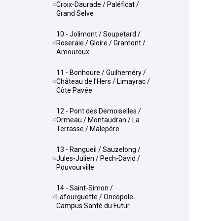
Croix-Daurade / Paléficat /
Grand Selve
10 - Jolimont / Soupetard /
Roseraie / Gloire / Gramont /
Amouroux
11 - Bonhoure / Guilheméry /
Château de l'Hers / Limayrac /
Côte Pavée
12 - Pont des Demoiselles /
Ormeau / Montaudran / La
Terrasse / Malepère
13 - Rangueil / Sauzelong /
Jules-Julien / Pech-David /
Pouvourville
14 - Saint-Simon /
Lafourguette / Oncopole-
Campus Santé du Futur