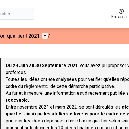
En savoir
Menu utilisateur
n quartier ! 2021
/
 la carte
 suivant est une carte qui présente les éléments de cette page co
Du 28 Juin au 30 Septembre 2021
, vous avez pu proposer v
préférées.
Toutes les idées ont été analysées pour vérifier qu'elles répo
cadre du
règlement
de cette démarche participative.
(S'ouvre dans un nouvel onglet)
Au fur et à mesure, une information est directement publiée 
recevable
.
Entre novembre 2021 et mars 2022, se sont déroulés les
ate
quartier
ainsi que
les ateliers citoyens pour le cadre de v
prioriser les idées déposées dans chaque quartier selon leu
puissent sélectionner les 10 idées finalistes qui seront soum