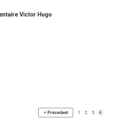
entaire Victor Hugo
Précédent
1
2
3
4