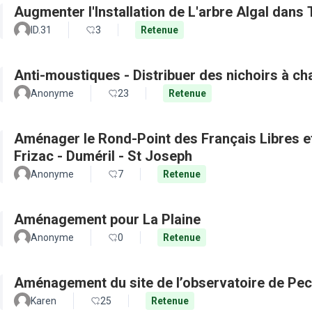
Augmenter l'Installation de L'arbre Algal dans
ID.31
3
Retenue
Anti-moustiques - Distribuer des nichoirs à c
Anonyme
23
Retenue
Aménager le Rond-Point des Français Libres et 
Frizac - Duméril - St Joseph
Anonyme
7
Retenue
Aménagement pour La Plaine
Anonyme
0
Retenue
Aménagement du site de l’observatoire de Pec
Karen
25
Retenue