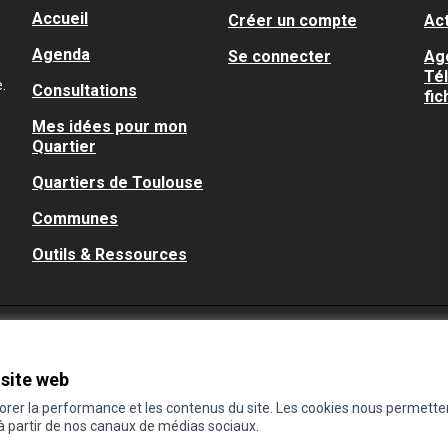
Accueil
Créer un compte
Act
Agenda
Se connecter
Ag
Té
.
Consultations
fic
Mes idées pour mon
Quartier
Quartiers de Toulouse
Communes
Outils & Ressources
 site web
iorer la performance et les contenus du site. Les cookies nous permette
 à partir de nos canaux de médias sociaux.