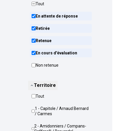
Tout
En attente de réponse
Retirée
Retenue
En cours d'évaluation
Non retenue
Territoire
Tout
1 - Capitole / Arnaud Bernard
/ Carmes
2 - Amidonniers / Compans-