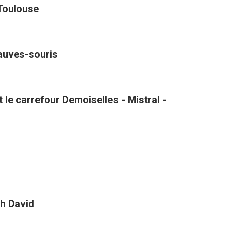
 Toulouse
hauves-souris
le carrefour Demoiselles - Mistral -
h David