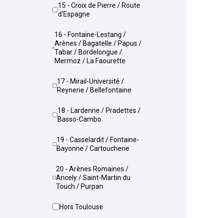
15 - Croix de Pierre / Route
d'Espagne
16 - Fontaine-Lestang /
Arènes / Bagatelle / Papus /
Tabar / Bordelongue /
Mermoz / La Faourette
17 - Mirail-Université /
Reynerie / Bellefontaine
18 - Lardenne / Pradettes /
Basso-Cambo
19 - Casselardit / Fontaine-
Bayonne / Cartoucherie
20 - Arènes Romaines /
Ancely / Saint-Martin du
Touch / Purpan
Hors Toulouse