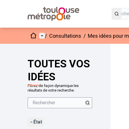
Accueil
Menu principal
/
Consultations
/
Mes idées pour mo
Passer
L'élément
+
−
TOUTES VOS
IDÉES
Filtrez de façon dynamique les
résultats de votre recherche.
État