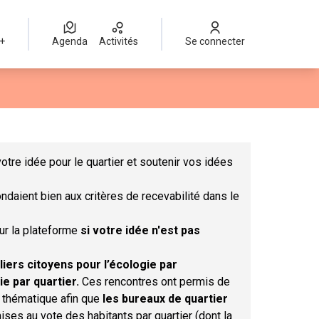
 +
Agenda
Activités
Se connecter
Leaflet
|
©
OpenStreetMap
contributors
mme des points de carte. L'élément peut être utilisé avec un lect
otre idée pour le quartier et soutenir vos idées
ndaient bien aux critères de recevabilité dans le
sur la plateforme
si votre idée n'est pas
liers citoyens pour l’écologie par
ie par quartier.
Ces rencontres ont permis de
r thématique afin que
les bureaux de quartier
ises au vote des habitants par quartier (dont la