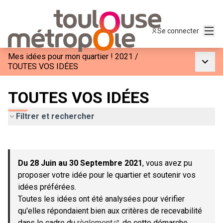
Menu
Se connecter
Mes idées pour mon quartier ! 2021
/
Menu p
TOUTES VOS IDÉES
TOUTES VOS IDÉES
Filtrer et rechercher
Passer la carte
Leaflet
|
©
OpenStreetMap
contributors
L'élément suivant est une carte qui présente les éléments de c
+
Du 28 Juin au 30 Septembre 2021
, vous avez pu
−
proposer votre idée pour le quartier et soutenir vos
idées préférées.
Toutes les idées ont été analysées pour vérifier
qu'elles répondaient bien aux critères de recevabilité
dans le cadre du
règlement
de cette démarche