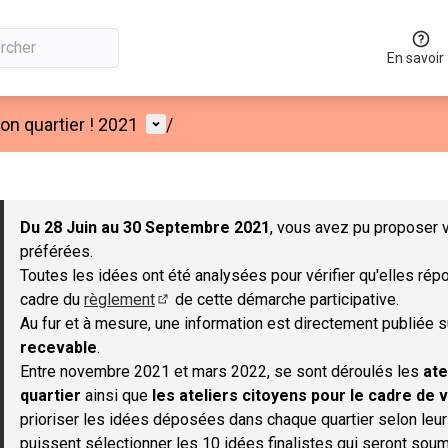
En savoir
Menu utilisateur
n quartier ! 2021
/
 la carte
 suivant est une carte qui présente les éléments de cette page co
Du 28 Juin au 30 Septembre 2021
, vous avez pu proposer v
préférées.
Toutes les idées ont été analysées pour vérifier qu'elles répo
cadre du
règlement
de cette démarche participative.
(S'ouvre dans un nouvel onglet)
Au fur et à mesure, une information est directement publiée 
recevable
.
Entre novembre 2021 et mars 2022, se sont déroulés les
ate
quartier
ainsi que
les ateliers citoyens pour le cadre de v
prioriser les idées déposées dans chaque quartier selon leu
puissent sélectionner les 10 idées finalistes qui seront soum