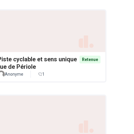
Piste cyclable et sens unique
Retenue
rue de Périole
Anonyme
1