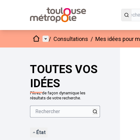
Accueil
Menu principal
/
Consultations
/
Mes idées pour mo
Passer
L'élément
+
−
TOUTES VOS
IDÉES
Filtrez de façon dynamique les
résultats de votre recherche.
État