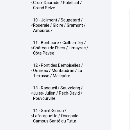
Croix-Daurade / Paléficat /
Grand Selve
10 - Jolimont / Soupetard /
Roseraie / Gloire / Gramont /
Amouroux
11 - Bonhoure / Guilheméry /
Château de l'Hers / Limayrac /
Côte Pavée
12 - Pont des Demoiselles /
Ormeau / Montaudran / La
Terrasse / Malepère
13 - Rangueil / Sauzelong /
Jules-Julien / Pech-David /
Pouvourville
14 - Saint-Simon /
Lafourguette / Oncopole-
Campus Santé du Futur