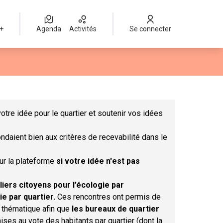
 +
Agenda
Activités
Se connecter
Leaflet
|
©
OpenStreetMap
contributors
mme des points de carte. L'élément peut être utilisé avec un lect
otre idée pour le quartier et soutenir vos idées
ndaient bien aux critères de recevabilité dans le
sur la plateforme
si votre idée n'est pas
liers citoyens pour l’écologie par
ie par quartier.
Ces rencontres ont permis de
r thématique afin que
les bureaux de quartier
ises au vote des habitants par quartier (dont la