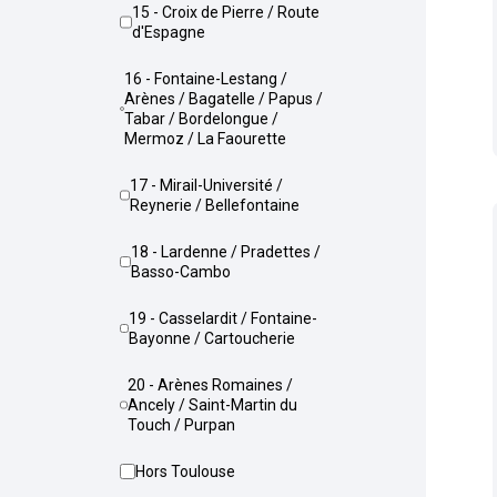
15 - Croix de Pierre / Route
d'Espagne
16 - Fontaine-Lestang /
Arènes / Bagatelle / Papus /
Tabar / Bordelongue /
Mermoz / La Faourette
17 - Mirail-Université /
Reynerie / Bellefontaine
18 - Lardenne / Pradettes /
Basso-Cambo
19 - Casselardit / Fontaine-
Bayonne / Cartoucherie
20 - Arènes Romaines /
Ancely / Saint-Martin du
Touch / Purpan
Hors Toulouse