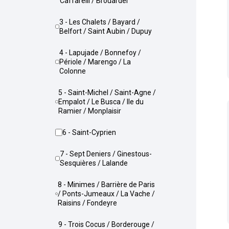
Caffarelli / Brouardel
3 - Les Chalets / Bayard /
Belfort / Saint Aubin / Dupuy
4 - Lapujade / Bonnefoy /
Périole / Marengo / La
Colonne
5 - Saint-Michel / Saint-Agne /
Empalot / Le Busca / Ile du
Ramier / Monplaisir
6 - Saint-Cyprien
7 - Sept Deniers / Ginestous-
Sesquières / Lalande
8 - Minimes / Barrière de Paris
/ Ponts-Jumeaux / La Vache /
Raisins / Fondeyre
9 - Trois Cocus / Borderouge /