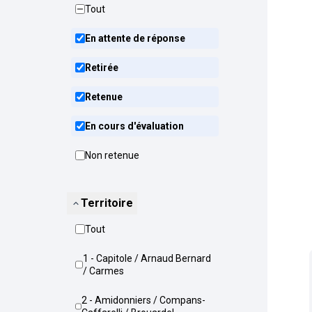
Tout
En attente de réponse
Retirée
Retenue
En cours d'évaluation
Non retenue
Territoire
Tout
1 - Capitole / Arnaud Bernard
/ Carmes
2 - Amidonniers / Compans-