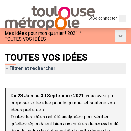
Menu
Se connecter
Mes idées pour mon quartier ! 2021
/
Menu p
TOUTES VOS IDÉES
TOUTES VOS IDÉES
Filtrer et rechercher
Passer la carte
Leaflet
|
©
OpenStreetMap
contributors
L'élément suivant est une carte qui présente les éléments de c
+
Du 28 Juin au 30 Septembre 2021
, vous avez pu
−
proposer votre idée pour le quartier et soutenir vos
idées préférées.
Toutes les idées ont été analysées pour vérifier
qu'elles répondaient bien aux critères de recevabilité
dans le cadre du
règlement
de cette démarche