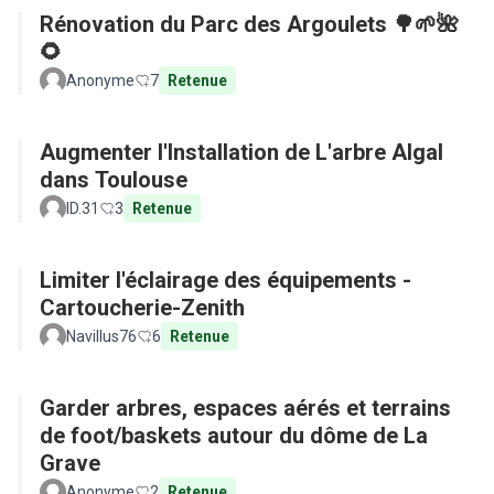
Rénovation du Parc des Argoulets 🌳🌱🌺
🌻
Anonyme
7
Retenue
Augmenter l'Installation de L'arbre Algal
dans Toulouse
ID.31
3
Retenue
Limiter l'éclairage des équipements -
Cartoucherie-Zenith
Navillus76
6
Retenue
Garder arbres, espaces aérés et terrains
de foot/baskets autour du dôme de La
Grave
Anonyme
2
Retenue