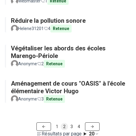
Webmaster
1
Retenue
Réduire la pollution sonore
Helene31201
4
Retenue
Végétaliser les abords des écoles
Marengo-Périole
Anonyme
2
Retenue
Aménagement de cours "OASIS" à l'école
élémentaire Victor Hugo
Anonyme
3
Retenue
1
2
3
4
Résultats par page :
20