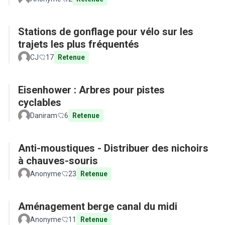
Stations de gonflage pour vélo sur les
trajets les plus fréquentés
CJ
17
Retenue
Eisenhower : Arbres pour pistes
cyclables
Daniram
6
Retenue
Anti-moustiques - Distribuer des nichoirs
à chauves-souris
Anonyme
23
Retenue
Aménagement berge canal du midi
Anonyme
11
Retenue