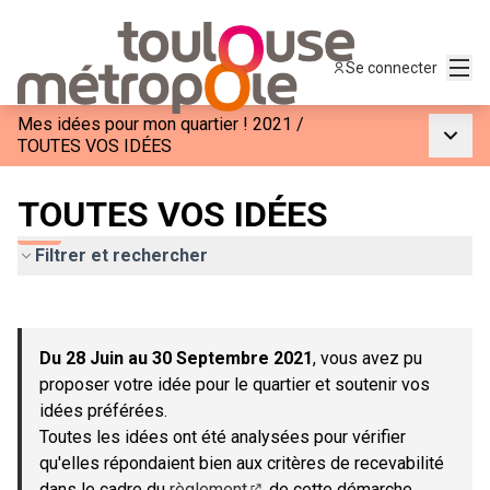
Menu
Se connecter
Mes idées pour mon quartier ! 2021
/
Menu p
TOUTES VOS IDÉES
TOUTES VOS IDÉES
Filtrer et rechercher
Passer la carte
Leaflet
|
©
OpenStreetMap
contributors
L'élément suivant est une carte qui présente les éléments de c
+
Du 28 Juin au 30 Septembre 2021
, vous avez pu
−
proposer votre idée pour le quartier et soutenir vos
idées préférées.
Toutes les idées ont été analysées pour vérifier
qu'elles répondaient bien aux critères de recevabilité
dans le cadre du
règlement
de cette démarche