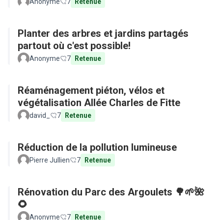
Anonyme
7
Retenue
Planter des arbres et jardins partagés
partout où c'est possible!
Anonyme
7
Retenue
Réaménagement piéton, vélos et
végétalisation Allée Charles de Fitte
david_
7
Retenue
Réduction de la pollution lumineuse
Pierre Jullien
7
Retenue
Rénovation du Parc des Argoulets 🌳🌱🌺
🌻
Anonyme
7
Retenue