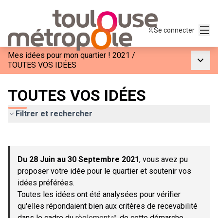
Menu
Se connecter
Mes idées pour mon quartier ! 2021
/
Menu p
TOUTES VOS IDÉES
TOUTES VOS IDÉES
Filtrer et rechercher
Passer la carte
Leaflet
|
©
OpenStreetMap
contributors
L'élément suivant est une carte qui présente les éléments de c
+
Du 28 Juin au 30 Septembre 2021
, vous avez pu
−
proposer votre idée pour le quartier et soutenir vos
idées préférées.
Toutes les idées ont été analysées pour vérifier
qu'elles répondaient bien aux critères de recevabilité
dans le cadre du
règlement
de cette démarche