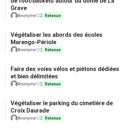
de foot/baskets autour du dôme de La
Grave
Anonyme
2
Retenue
Végétaliser les abords des écoles
Marengo-Périole
Anonyme
2
Retenue
Faire des voies vélos et piétons dédiées
et bien délimitées
Anonyme
2
Retenue
Végétaliser le parking du cimetière de
Croix Daurade
Anonyme
2
Retenue