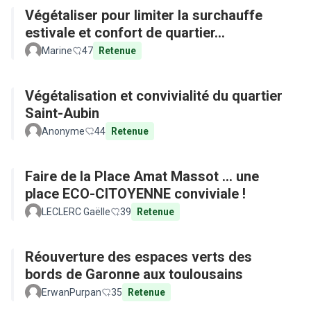
Végétaliser pour limiter la surchauffe
estivale et confort de quartier...
Marine
47
Retenue
Végétalisation et convivialité du quartier
Saint-Aubin
Anonyme
44
Retenue
Faire de la Place Amat Massot ... une
place ECO-CITOYENNE conviviale !
LECLERC Gaëlle
39
Retenue
Réouverture des espaces verts des
bords de Garonne aux toulousains
ErwanPurpan
35
Retenue