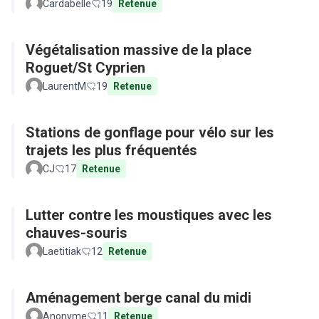
Cardabelle
19
Retenue
Végétalisation massive de la place
Roguet/St Cyprien
LaurentM
19
Retenue
Stations de gonflage pour vélo sur les
trajets les plus fréquentés
CJ
17
Retenue
Lutter contre les moustiques avec les
chauves-souris
Laetitiak
12
Retenue
Aménagement berge canal du midi
Anonyme
11
Retenue