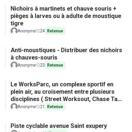
Nichoirs à martinets et chauve souris +
pièges à larves ou à adulte de moustique
tigre
Anonyme
24
Retenue
Anti-moustiques - Distribuer des nichoirs
à chauves-souris
Anonyme
23
Retenue
Le WorksParc, un complexe sportif en
plein air, au croisement entre plusieurs
disciplines ( Street Worksout, Chase Tag,
Parkour)
Anonyme
21
Retenue
Piste cyclable avenue Saint exupery