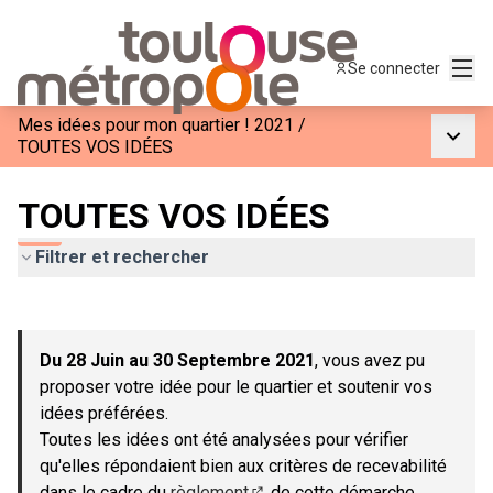
Menu
Se connecter
Mes idées pour mon quartier ! 2021
/
Menu p
TOUTES VOS IDÉES
TOUTES VOS IDÉES
Filtrer et rechercher
Passer la carte
Leaflet
|
©
OpenStreetMap
contributors
L'élément suivant est une carte qui présente les éléments de c
+
Du 28 Juin au 30 Septembre 2021
, vous avez pu
−
proposer votre idée pour le quartier et soutenir vos
idées préférées.
Toutes les idées ont été analysées pour vérifier
qu'elles répondaient bien aux critères de recevabilité
dans le cadre du
règlement
de cette démarche