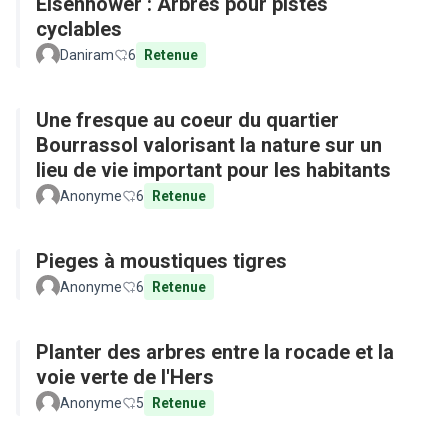
Eisenhower : Arbres pour pistes
cyclables
Daniram
6
Retenue
Une fresque au coeur du quartier
Bourrassol valorisant la nature sur un
lieu de vie important pour les habitants
Anonyme
6
Retenue
Pieges à moustiques tigres
Anonyme
6
Retenue
Planter des arbres entre la rocade et la
voie verte de l'Hers
Anonyme
5
Retenue