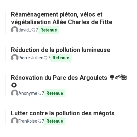
Réaménagement piéton, vélos et
végétalisation Allée Charles de Fitte
david_
7
Retenue
Réduction de la pollution lumineuse
Pierre Jullien
7
Retenue
Rénovation du Parc des Argoulets 🌳🌱🌺
🌻
Anonyme
7
Retenue
Lutter contre la pollution des mégots
FranKoise
7
Retenue