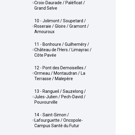
Croix-Daurade / Paléficat /
Grand Selve
10 - Jolimont / Soupetard /
Roseraie / Gloire / Gramont /
Amouroux
11 - Bonhoure / Guilheméry /
Château de l'Hers / Limayrac /
Côte Pavée
12 - Pont des Demoiselles /
Ormeau / Montaudran / La
Terrasse / Malepère
13 - Rangueil / Sauzelong /
Jules-Julien / Pech-David /
Pouvourville
14 - Saint-Simon /
Lafourguette / Oncopole-
Campus Santé du Futur