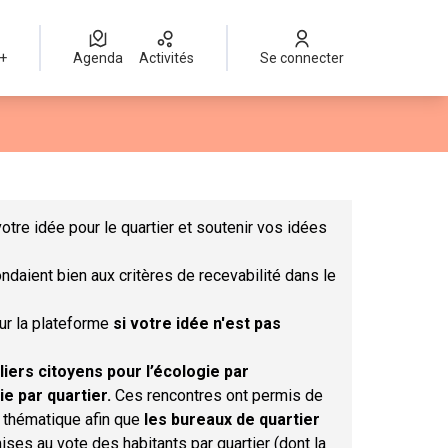
 +
Agenda
Activités
Se connecter
Leaflet
|
©
OpenStreetMap
contributors
mme des points de carte. L'élément peut être utilisé avec un lect
otre idée pour le quartier et soutenir vos idées
ndaient bien aux critères de recevabilité dans le
sur la plateforme
si votre idée n'est pas
liers citoyens pour l’écologie par
ie par quartier.
Ces rencontres ont permis de
r thématique afin que
les bureaux de quartier
ises au vote des habitants par quartier (dont la