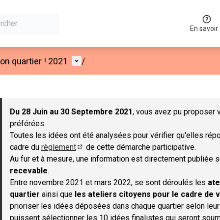
En savoir
Menu utilisateur
n quartier ! 2021
/
 la carte
 suivant est une carte qui présente les éléments de cette page co
Du 28 Juin au 30 Septembre 2021
, vous avez pu proposer v
préférées.
Toutes les idées ont été analysées pour vérifier qu'elles répo
cadre du
règlement
de cette démarche participative.
(S'ouvre dans un nouvel onglet)
Au fur et à mesure, une information est directement publiée 
recevable
.
Entre novembre 2021 et mars 2022, se sont déroulés les
ate
quartier
ainsi que
les ateliers citoyens pour le cadre de v
prioriser les idées déposées dans chaque quartier selon leu
puissent sélectionner les 10 idées finalistes qui seront soum