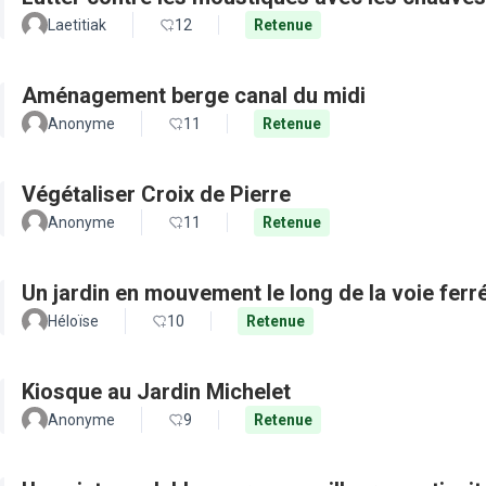
Laetitiak
12
Retenue
Aménagement berge canal du midi
Anonyme
11
Retenue
Végétaliser Croix de Pierre
Anonyme
11
Retenue
Un jardin en mouvement le long de la voie ferré
Héloïse
10
Retenue
Kiosque au Jardin Michelet
Anonyme
9
Retenue