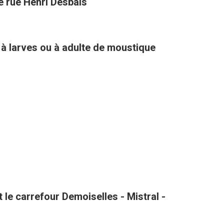
té rue Henri Desbals
 à larves ou à adulte de moustique
le carrefour Demoiselles - Mistral -