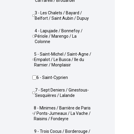
Caffarelli / Brouardel
3 - Les Chalets / Bayard /
Belfort / Saint Aubin / Dupuy
4 - Lapujade / Bonnefoy /
Périole / Marengo / La
Colonne
5 - Saint-Michel / Saint-Agne /
Empalot / Le Busca / Ile du
Ramier / Monplaisir
6 - Saint-Cyprien
7 - Sept Deniers / Ginestous-
Sesquières / Lalande
8 - Minimes / Barrière de Paris
/ Ponts-Jumeaux / La Vache /
Raisins / Fondeyre
9 - Trois Cocus / Borderouge /