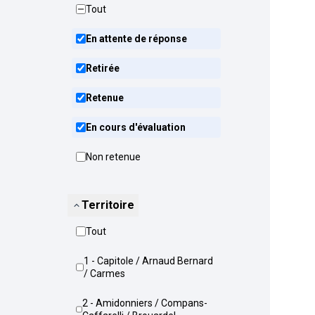
Tout
En attente de réponse
Retirée
Retenue
En cours d'évaluation
Non retenue
Territoire
Tout
1 - Capitole / Arnaud Bernard
/ Carmes
2 - Amidonniers / Compans-