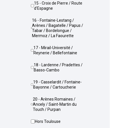
15 - Croix de Pierre / Route
d'Espagne
16 - Fontaine-Lestang /
Arènes / Bagatelle / Papus /
Tabar / Bordelongue /
Mermoz / La Faourette
17 - Mirail-Université /
Reynerie / Bellefontaine
18 - Lardenne / Pradettes /
Basso-Cambo
19 - Casselardit / Fontaine-
Bayonne / Cartoucherie
20 - Arènes Romaines /
Ancely / Saint-Martin du
Touch / Purpan
Hors Toulouse