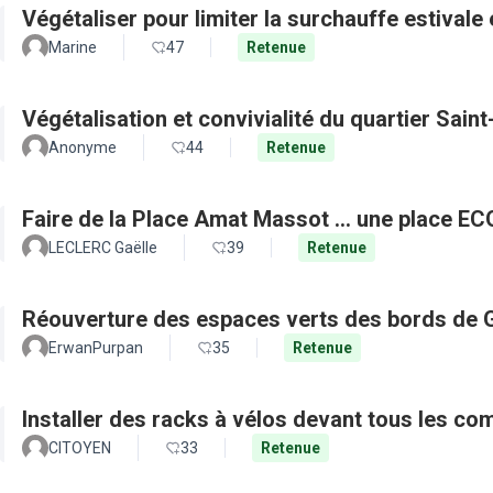
Végétaliser pour limiter la surchauffe estivale e
Marine
47
Retenue
Végétalisation et convivialité du quartier Sain
Anonyme
44
Retenue
Faire de la Place Amat Massot ... une place E
LECLERC Gaëlle
39
Retenue
Réouverture des espaces verts des bords de 
ErwanPurpan
35
Retenue
Installer des racks à vélos devant tous les c
CITOYEN
33
Retenue