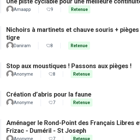
Une piste cyclable pour une meilleure continui
Amaapp
9
Retenue
Nichoirs à martinets et chauve souris + pièges
tigre
Daniram
8
Retenue
Stop aux moustiques ! Passons aux pièges !
Anonyme
8
Retenue
Création d’abris pour la faune
Anonyme
7
Retenue
Aménager le Rond-Point des Français Libres et 
Frizac - Duméril - St Joseph
Anonyme
7
Retenue