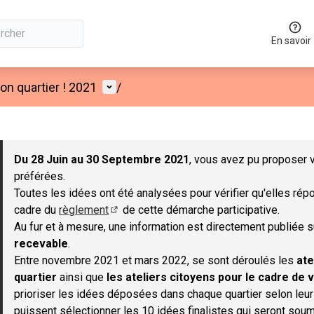
En savoir
Menu utilisateur
n quartier ! 2021
/
 la carte
 suivant est une carte qui présente les éléments de cette page co
Du 28 Juin au 30 Septembre 2021
, vous avez pu proposer v
préférées.
Toutes les idées ont été analysées pour vérifier qu'elles répo
cadre du
règlement
de cette démarche participative.
(S'ouvre dans un nouvel onglet)
Au fur et à mesure, une information est directement publiée 
recevable
.
Entre novembre 2021 et mars 2022, se sont déroulés les
ate
quartier
ainsi que
les ateliers citoyens pour le cadre de v
prioriser les idées déposées dans chaque quartier selon leu
puissent sélectionner les 10 idées finalistes qui seront soum