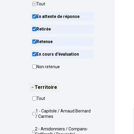
Tout
En attente de réponse
Retirée
Retenue
En cours d'évaluation
Non retenue
Territoire
Tout
1 - Capitole / Arnaud Bernard
/ Carmes
2 - Amidonniers / Compans-