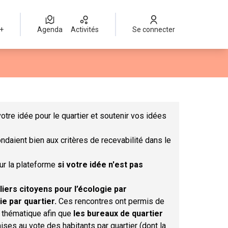
 +
Agenda
Activités
Se connecter
Leaflet
|
©
OpenStreetMap
contributors
mme des points de carte. L'élément peut être utilisé avec un lect
otre idée pour le quartier et soutenir vos idées
ndaient bien aux critères de recevabilité dans le
sur la plateforme
si votre idée n'est pas
liers citoyens pour l’écologie par
ie par quartier.
Ces rencontres ont permis de
r thématique afin que
les bureaux de quartier
ises au vote des habitants par quartier (dont la