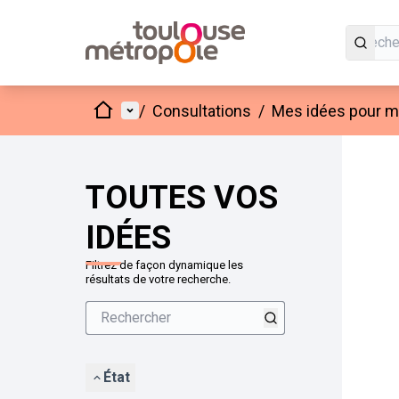
Accueil
Menu principal
/
Consultations
/
Mes idées pour mo
Passer
L'élément
+
−
TOUTES VOS
IDÉES
Filtrez de façon dynamique les
résultats de votre recherche.
État