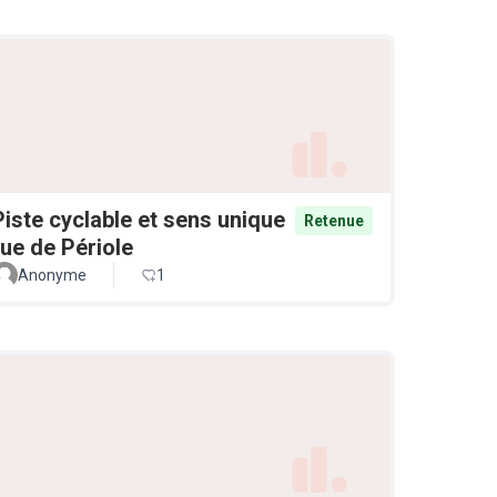
Piste cyclable et sens unique
Retenue
rue de Périole
Anonyme
1