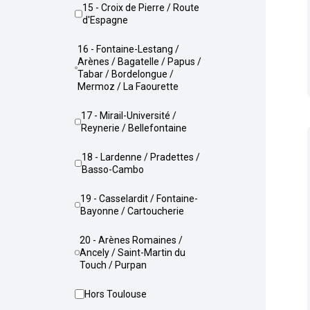
15 - Croix de Pierre / Route
d'Espagne
16 - Fontaine-Lestang /
Arènes / Bagatelle / Papus /
Tabar / Bordelongue /
Mermoz / La Faourette
17 - Mirail-Université /
Reynerie / Bellefontaine
18 - Lardenne / Pradettes /
Basso-Cambo
19 - Casselardit / Fontaine-
Bayonne / Cartoucherie
20 - Arènes Romaines /
Ancely / Saint-Martin du
Touch / Purpan
Hors Toulouse