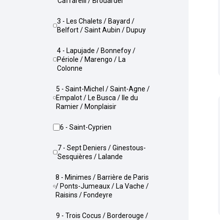
Caffarelli / Brouardel
3 - Les Chalets / Bayard /
Belfort / Saint Aubin / Dupuy
4 - Lapujade / Bonnefoy /
Périole / Marengo / La
Colonne
5 - Saint-Michel / Saint-Agne /
Empalot / Le Busca / Ile du
Ramier / Monplaisir
6 - Saint-Cyprien
7 - Sept Deniers / Ginestous-
Sesquières / Lalande
8 - Minimes / Barrière de Paris
/ Ponts-Jumeaux / La Vache /
Raisins / Fondeyre
9 - Trois Cocus / Borderouge /