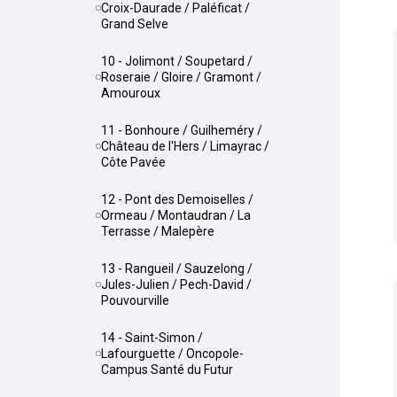
Croix-Daurade / Paléficat /
Grand Selve
10 - Jolimont / Soupetard /
Roseraie / Gloire / Gramont /
Amouroux
11 - Bonhoure / Guilheméry /
Château de l'Hers / Limayrac /
Côte Pavée
12 - Pont des Demoiselles /
Ormeau / Montaudran / La
Terrasse / Malepère
13 - Rangueil / Sauzelong /
Jules-Julien / Pech-David /
Pouvourville
14 - Saint-Simon /
Lafourguette / Oncopole-
Campus Santé du Futur