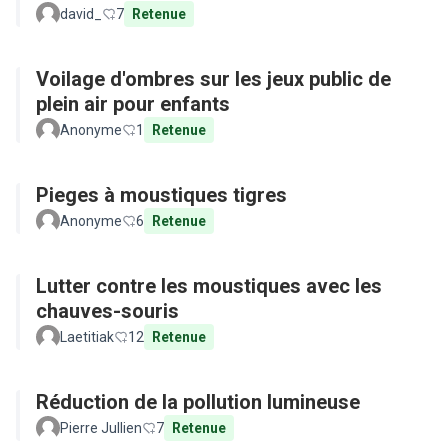
david_
7
Retenue
Voilage d'ombres sur les jeux public de
plein air pour enfants
Anonyme
1
Retenue
Pieges à moustiques tigres
Anonyme
6
Retenue
Lutter contre les moustiques avec les
chauves-souris
Laetitiak
12
Retenue
Réduction de la pollution lumineuse
Pierre Jullien
7
Retenue