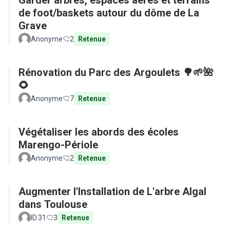
Garder arbres, espaces aérés et terrains
de foot/baskets autour du dôme de La
Grave
Anonyme
2
Retenue
Rénovation du Parc des Argoulets 🌳🌱🌺
🌻
Anonyme
7
Retenue
Végétaliser les abords des écoles
Marengo-Périole
Anonyme
2
Retenue
Augmenter l'Installation de L'arbre Algal
dans Toulouse
ID.31
3
Retenue