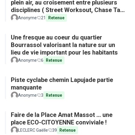
plein air, au croisement entre plusieurs
disciplines ( Street Worksout, Chase Tag,
Parkour)
Anonyme
21
Retenue
Une fresque au coeur du quartier
Bourrassol valorisant la nature sur un
lieu de vie important pour les habitants
Anonyme
6
Retenue
Piste cyclabe chemin Lapujade partie
manquante
Anonyme
3
Retenue
Faire de la Place Amat Massot ... une
place ECO-CITOYENNE conviviale !
LECLERC Gaëlle
39
Retenue