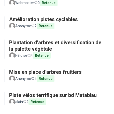
Webmaster
0
Retenue
Amélioration pistes cyclables
Anonyme
2
Retenue
Plantation d'arbres et diversification de
la palette végétale
Héloïse
4
Retenue
Mise en place d'arbres fruitiers
Anonyme
5
Retenue
Piste vélos terrifique sur bd Matabiau
alain
2
Retenue