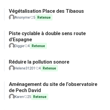
Végétalisation Place des Tibaous
Anonyme
5
Retenue
Piste cyclable à double sens route
d'Espagne
Diggie
4
Retenue
Réduire la pollution sonore
Helene31201
4
Retenue
Aménagement du site de l’observatoire
de Pech David
Karen
25
Retenue