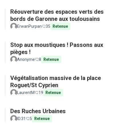
Réouverture des espaces verts des
bords de Garonne aux toulousains
ErwanPurpan
35
Retenue
Stop aux moustiques ! Passons aux
pièges !
Anonyme
8
Retenue
Végétalisation massive de la place
Roguet/St Cyprien
LaurentM
19
Retenue
Des Ruches Urbaines
ID.31
5
Retenue