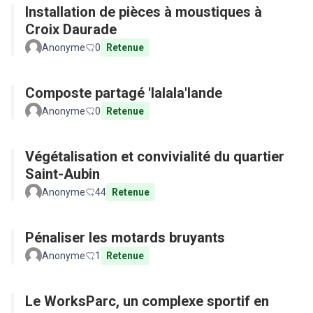
Installation de pièces à moustiques à
Croix Daurade
Anonyme
0
Retenue
Composte partagé 'lalala'lande
Anonyme
0
Retenue
Végétalisation et convivialité du quartier
Saint-Aubin
Anonyme
44
Retenue
Pénaliser les motards bruyants
Anonyme
1
Retenue
Le WorksParc, un complexe sportif en