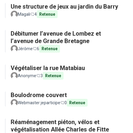
Une structure de jeux au jardin du Barry
Magali
4
Retenue
Débitumer l’avenue de Lombez et
l’avenue de Grande Bretagne
Jérôme
6
Retenue
Végétaliser la rue Matabiau
Anonyme
3
Retenue
Boulodrome couvert
Webmaster jeparticipe
0
Retenue
Réaménagement piéton, vélos et
végétalisation Allée Charles de Fitte