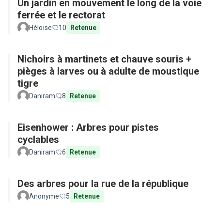
Un jardin en mouvement le long de la voie
ferrée et le rectorat
Héloïse
10
Retenue
Nichoirs à martinets et chauve souris +
pièges à larves ou à adulte de moustique
tigre
Daniram
8
Retenue
Eisenhower : Arbres pour pistes
cyclables
Daniram
6
Retenue
Des arbres pour la rue de la république
Anonyme
5
Retenue