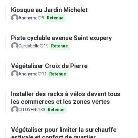
Kiosque au Jardin Michelet
Anonyme
9
Retenue
Piste cyclable avenue Saint exupery
Cardabelle
19
Retenue
Végétaliser Croix de Pierre
Anonyme
11
Retenue
Installer des racks à vélos devant tous
les commerces et les zones vertes
CITOYEN
33
Retenue
Végétaliser pour limiter la surchauffe
estivale et confort de quartier...