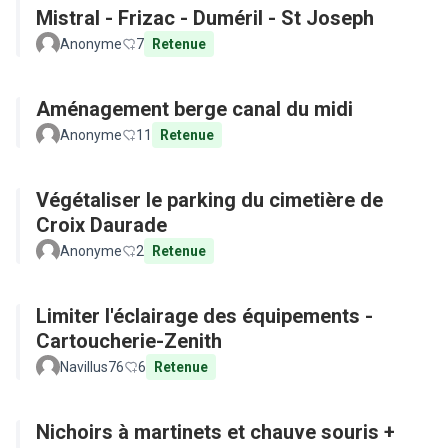
Mistral - Frizac - Duméril - St Joseph
Anonyme
7
Retenue
Aménagement berge canal du midi
Anonyme
11
Retenue
Végétaliser le parking du cimetière de
Croix Daurade
Anonyme
2
Retenue
Limiter l'éclairage des équipements -
Cartoucherie-Zenith
Navillus76
6
Retenue
Nichoirs à martinets et chauve souris +