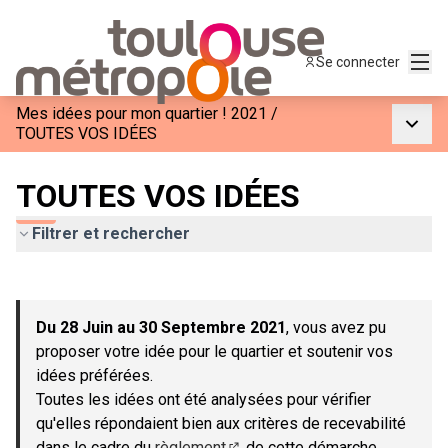
Menu
Se connecter
Mes idées pour mon quartier ! 2021
/
Menu p
TOUTES VOS IDÉES
TOUTES VOS IDÉES
Filtrer et rechercher
Passer la carte
Leaflet
|
©
OpenStreetMap
contributors
L'élément suivant est une carte qui présente les éléments de c
+
Du 28 Juin au 30 Septembre 2021
, vous avez pu
−
proposer votre idée pour le quartier et soutenir vos
idées préférées.
Toutes les idées ont été analysées pour vérifier
qu'elles répondaient bien aux critères de recevabilité
dans le cadre du
règlement
de cette démarche