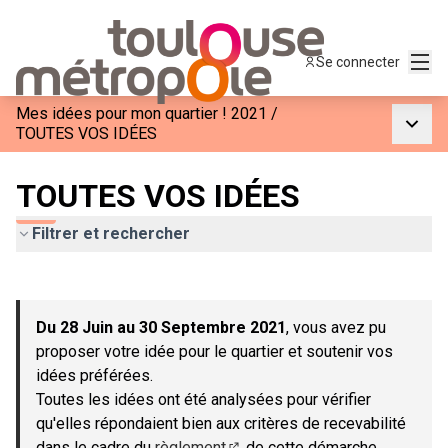
Menu
Se connecter
Mes idées pour mon quartier ! 2021
/
Menu p
TOUTES VOS IDÉES
TOUTES VOS IDÉES
Filtrer et rechercher
Passer la carte
Leaflet
|
©
OpenStreetMap
contributors
L'élément suivant est une carte qui présente les éléments de c
+
Du 28 Juin au 30 Septembre 2021
, vous avez pu
−
proposer votre idée pour le quartier et soutenir vos
idées préférées.
Toutes les idées ont été analysées pour vérifier
qu'elles répondaient bien aux critères de recevabilité
dans le cadre du
règlement
de cette démarche