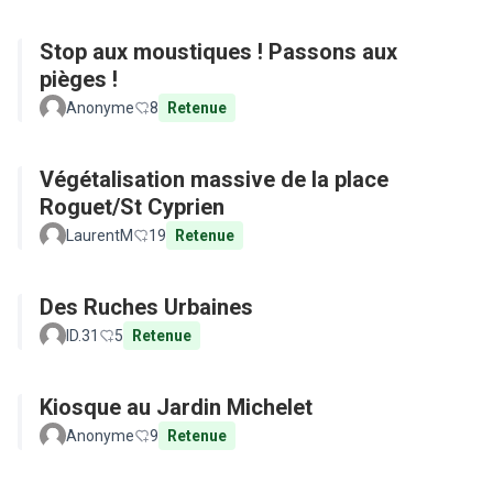
Stop aux moustiques ! Passons aux
pièges !
Anonyme
8
Retenue
Végétalisation massive de la place
Roguet/St Cyprien
LaurentM
19
Retenue
Des Ruches Urbaines
ID.31
5
Retenue
Kiosque au Jardin Michelet
Anonyme
9
Retenue