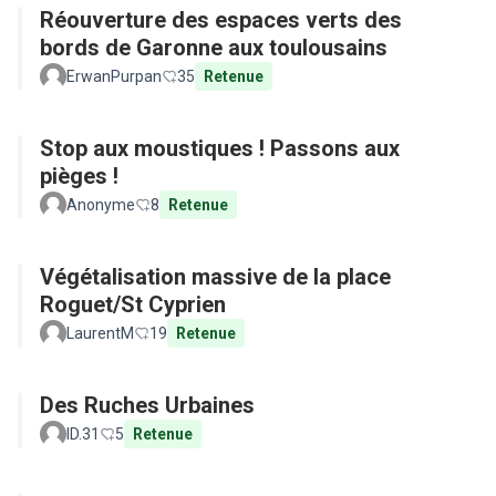
Réouverture des espaces verts des
bords de Garonne aux toulousains
ErwanPurpan
35
Retenue
Stop aux moustiques ! Passons aux
pièges !
Anonyme
8
Retenue
Végétalisation massive de la place
Roguet/St Cyprien
LaurentM
19
Retenue
Des Ruches Urbaines
ID.31
5
Retenue