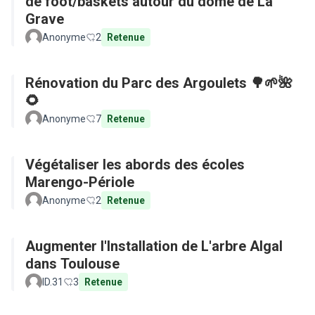
de foot/baskets autour du dôme de La
Grave
Anonyme
2
Retenue
Rénovation du Parc des Argoulets 🌳🌱🌺
🌻
Anonyme
7
Retenue
Végétaliser les abords des écoles
Marengo-Périole
Anonyme
2
Retenue
Augmenter l'Installation de L'arbre Algal
dans Toulouse
ID.31
3
Retenue