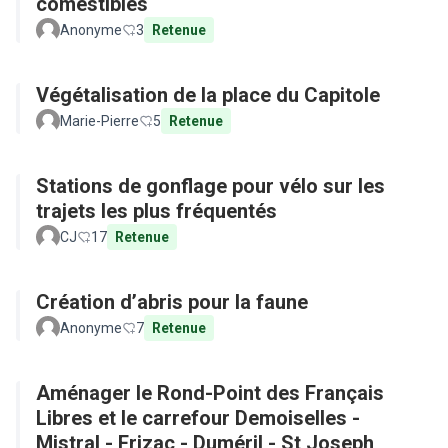
comestibles
Anonyme
3
Retenue
Végétalisation de la place du Capitole
Marie-Pierre
5
Retenue
Stations de gonflage pour vélo sur les
trajets les plus fréquentés
CJ
17
Retenue
Création d’abris pour la faune
Anonyme
7
Retenue
Aménager le Rond-Point des Français
Libres et le carrefour Demoiselles -
Mistral - Frizac - Duméril - St Joseph