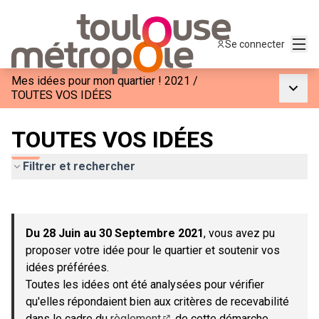
Menu
Se connecter
Mes idées pour mon quartier ! 2021
/
Menu p
TOUTES VOS IDÉES
TOUTES VOS IDÉES
Filtrer et rechercher
Passer la carte
Leaflet
|
©
OpenStreetMap
contributors
L'élément suivant est une carte qui présente les éléments de c
+
Du 28 Juin au 30 Septembre 2021
, vous avez pu
−
proposer votre idée pour le quartier et soutenir vos
idées préférées.
Toutes les idées ont été analysées pour vérifier
qu'elles répondaient bien aux critères de recevabilité
dans le cadre du
règlement
de cette démarche