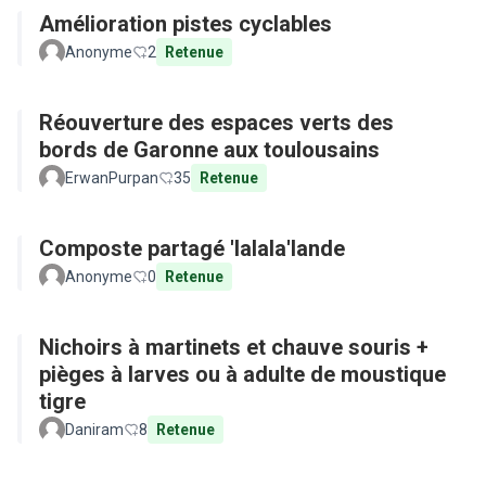
Amélioration pistes cyclables
Anonyme
2
Retenue
Réouverture des espaces verts des
bords de Garonne aux toulousains
ErwanPurpan
35
Retenue
Composte partagé 'lalala'lande
Anonyme
0
Retenue
Nichoirs à martinets et chauve souris +
pièges à larves ou à adulte de moustique
tigre
Daniram
8
Retenue