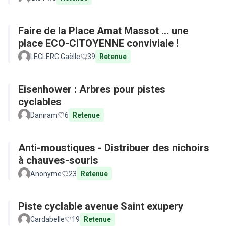
Faire de la Place Amat Massot ... une
place ECO-CITOYENNE conviviale !
LECLERC Gaëlle
39
Retenue
Eisenhower : Arbres pour pistes
cyclables
Daniram
6
Retenue
Anti-moustiques - Distribuer des nichoirs
à chauves-souris
Anonyme
23
Retenue
Piste cyclable avenue Saint exupery
Cardabelle
19
Retenue