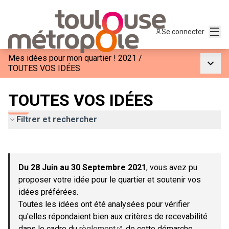
Menu
Se connecter
Mes idées pour mon quartier ! 2021
/
Menu p
TOUTES VOS IDÉES
TOUTES VOS IDÉES
Filtrer et rechercher
Passer la carte
Leaflet
|
©
OpenStreetMap
contributors
L'élément suivant est une carte qui présente les éléments de c
+
Du 28 Juin au 30 Septembre 2021
, vous avez pu
−
proposer votre idée pour le quartier et soutenir vos
idées préférées.
Toutes les idées ont été analysées pour vérifier
qu'elles répondaient bien aux critères de recevabilité
dans le cadre du
règlement
de cette démarche