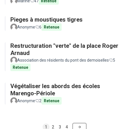
Marine
47
Retenue
Pieges à moustiques tigres
Anonyme
6
Retenue
Restructuration "verte" de la place Roger
Arnaud
Association des résidents du pont des demoiselles
5
Retenue
Végétaliser les abords des écoles
Marengo-Périole
Anonyme
2
Retenue
1
2
3
4