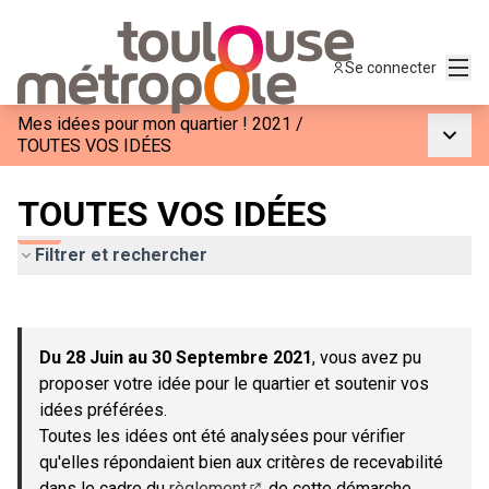
Menu
Se connecter
Mes idées pour mon quartier ! 2021
/
Menu p
TOUTES VOS IDÉES
TOUTES VOS IDÉES
Filtrer et rechercher
Passer la carte
Leaflet
|
©
OpenStreetMap
contributors
L'élément suivant est une carte qui présente les éléments de c
+
Du 28 Juin au 30 Septembre 2021
, vous avez pu
−
proposer votre idée pour le quartier et soutenir vos
idées préférées.
Toutes les idées ont été analysées pour vérifier
qu'elles répondaient bien aux critères de recevabilité
dans le cadre du
règlement
de cette démarche