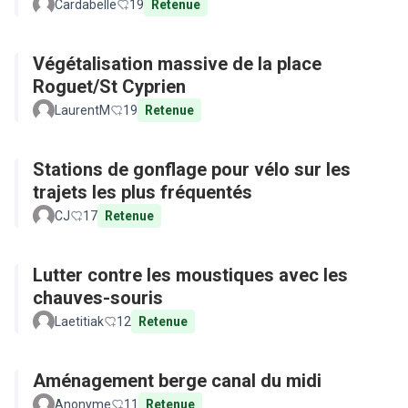
Cardabelle
19
Retenue
Végétalisation massive de la place
Roguet/St Cyprien
LaurentM
19
Retenue
Stations de gonflage pour vélo sur les
trajets les plus fréquentés
CJ
17
Retenue
Lutter contre les moustiques avec les
chauves-souris
Laetitiak
12
Retenue
Aménagement berge canal du midi
Anonyme
11
Retenue