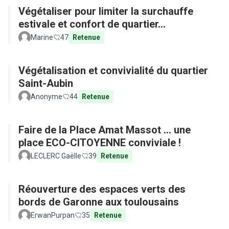
Végétaliser pour limiter la surchauffe
estivale et confort de quartier...
Marine
47
Retenue
Végétalisation et convivialité du quartier
Saint-Aubin
Anonyme
44
Retenue
Faire de la Place Amat Massot ... une
place ECO-CITOYENNE conviviale !
LECLERC Gaëlle
39
Retenue
Réouverture des espaces verts des
bords de Garonne aux toulousains
ErwanPurpan
35
Retenue