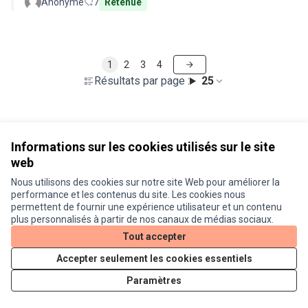
Anonyme
7
Retenue
1
2
3
4
Résultats par page :
25
Voir toutes les propositions retirées
Informations sur les cookies utilisés sur le site
web
Nous utilisons des cookies sur notre site Web pour améliorer la
Conditions d'utilisation
performance et les contenus du site. Les cookies nous
Paramètres des cookies
permettent de fournir une expérience utilisateur et un contenu
Je participe ! sur X
Je participe ! sur Facebook
Je participe ! sur Instagram
plus personnalisés à partir de nos canaux de médias sociaux.
(Lien externe)
(Lien externe)
(Lien externe)
Tout accepter
Accepter seulement les cookies essentiels
Licence Cre
(Lien extern
Paramètres
(Lien externe)
Site réalisé grâce au
logiciel libre Decidim
.
(Lien externe)