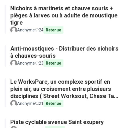
Nichoirs à martinets et chauve souris +
pièges à larves ou à adulte de moustique
tigre
Anonyme
24
Retenue
Anti-moustiques - Distribuer des nichoirs
à chauves-souris
Anonyme
23
Retenue
Le WorksParc, un complexe sportif en
plein air, au croisement entre plusieurs
disciplines ( Street Worksout, Chase Tag,
Parkour)
Anonyme
21
Retenue
Piste cyclable avenue Saint exupery