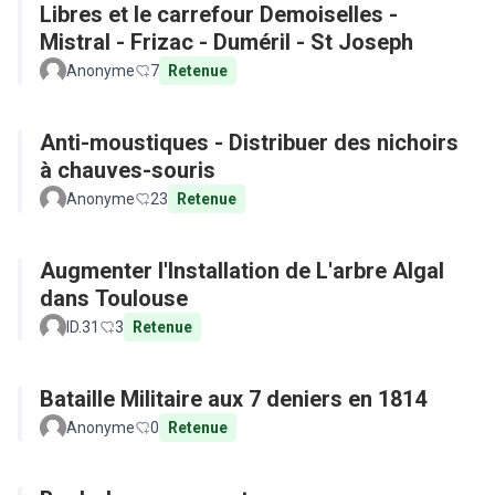
Libres et le carrefour Demoiselles -
Mistral - Frizac - Duméril - St Joseph
Anonyme
7
Retenue
Anti-moustiques - Distribuer des nichoirs
à chauves-souris
Anonyme
23
Retenue
Augmenter l'Installation de L'arbre Algal
dans Toulouse
ID.31
3
Retenue
Bataille Militaire aux 7 deniers en 1814
Anonyme
0
Retenue