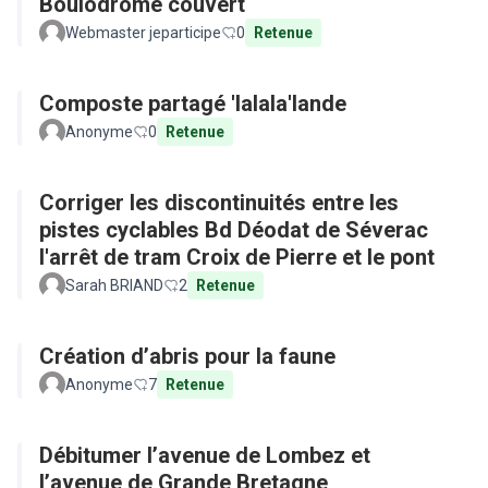
Boulodrome couvert
Webmaster jeparticipe
0
Retenue
Composte partagé 'lalala'lande
Anonyme
0
Retenue
Corriger les discontinuités entre les
pistes cyclables Bd Déodat de Séverac
l'arrêt de tram Croix de Pierre et le pont
Sarah BRIAND
2
Retenue
Création d’abris pour la faune
Anonyme
7
Retenue
Débitumer l’avenue de Lombez et
l’avenue de Grande Bretagne