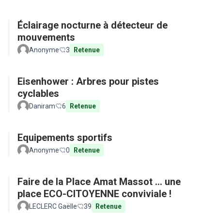
Éclairage nocturne à détecteur de
mouvements
Anonyme
3
Retenue
Eisenhower : Arbres pour pistes
cyclables
Daniram
6
Retenue
Equipements sportifs
Anonyme
0
Retenue
Faire de la Place Amat Massot ... une
place ECO-CITOYENNE conviviale !
LECLERC Gaëlle
39
Retenue