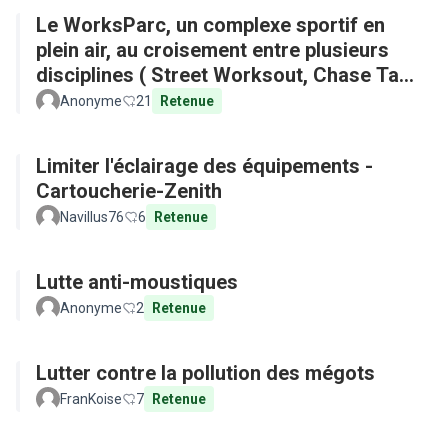
Le WorksParc, un complexe sportif en
plein air, au croisement entre plusieurs
disciplines ( Street Worksout, Chase Tag,
Parkour)
Anonyme
21
Retenue
Limiter l'éclairage des équipements -
Cartoucherie-Zenith
Navillus76
6
Retenue
Lutte anti-moustiques
Anonyme
2
Retenue
Lutter contre la pollution des mégots
FranKoise
7
Retenue