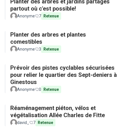
Planter des arbres et jardins partagés
partout où c'est possible!
Anonyme
7
Retenue
Planter des arbres et plantes
comestibles
Anonyme
3
Retenue
Prévoir des pistes cyclables sécurisées
pour relier le quartier des Sept-deniers à
Ginestous
Anonyme
0
Retenue
Réaménagement piéton, vélos et
végétalisation Allée Charles de Fitte
david_
7
Retenue