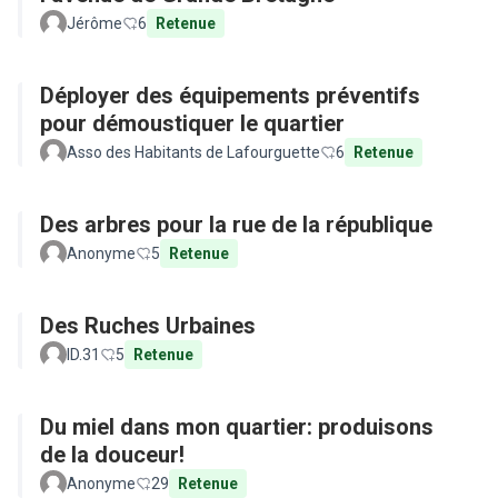
Jérôme
6
Retenue
Déployer des équipements préventifs
pour démoustiquer le quartier
Asso des Habitants de Lafourguette
6
Retenue
Des arbres pour la rue de la république
Anonyme
5
Retenue
Des Ruches Urbaines
ID.31
5
Retenue
Du miel dans mon quartier: produisons
de la douceur!
Anonyme
29
Retenue