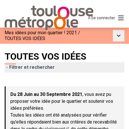
Menu
Se connecter
Mes idées pour mon quartier ! 2021
/
Menu p
TOUTES VOS IDÉES
TOUTES VOS IDÉES
Filtrer et rechercher
Passer la carte
Leaflet
|
©
OpenStreetMap
contributors
L'élément suivant est une carte qui présente les éléments de c
+
Du 28 Juin au 30 Septembre 2021
, vous avez pu
−
proposer votre idée pour le quartier et soutenir vos
idées préférées.
Toutes les idées ont été analysées pour vérifier
qu'elles répondaient bien aux critères de recevabilité
dans le cadre du
règlement
de cette démarche