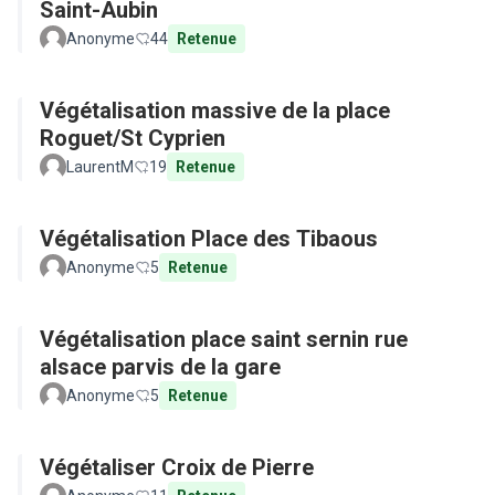
Saint-Aubin
Anonyme
44
Retenue
Végétalisation massive de la place
Roguet/St Cyprien
LaurentM
19
Retenue
Végétalisation Place des Tibaous
Anonyme
5
Retenue
Végétalisation place saint sernin rue
alsace parvis de la gare
Anonyme
5
Retenue
Végétaliser Croix de Pierre