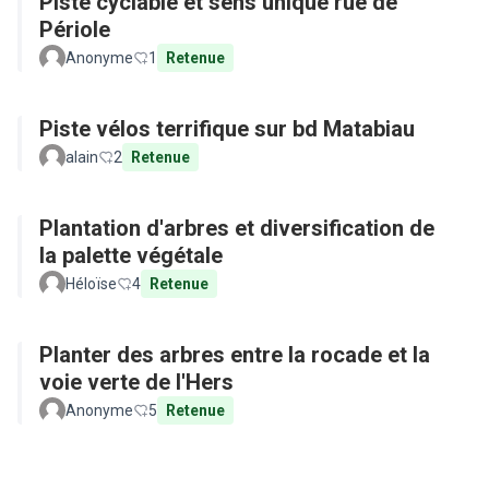
Piste cyclable et sens unique rue de
Périole
Anonyme
1
Retenue
Piste vélos terrifique sur bd Matabiau
alain
2
Retenue
Plantation d'arbres et diversification de
la palette végétale
Héloïse
4
Retenue
Planter des arbres entre la rocade et la
voie verte de l'Hers
Anonyme
5
Retenue