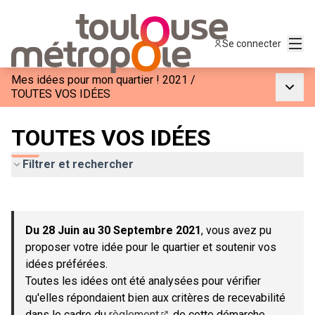
Menu
Se connecter
Mes idées pour mon quartier ! 2021
/
Menu p
TOUTES VOS IDÉES
TOUTES VOS IDÉES
Filtrer et rechercher
Passer la carte
Leaflet
|
©
OpenStreetMap
contributors
L'élément suivant est une carte qui présente les éléments de c
+
Du 28 Juin au 30 Septembre 2021
, vous avez pu
−
proposer votre idée pour le quartier et soutenir vos
idées préférées.
Toutes les idées ont été analysées pour vérifier
qu'elles répondaient bien aux critères de recevabilité
dans le cadre du
règlement
de cette démarche