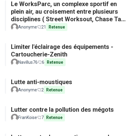
Le WorksParc, un complexe sportif en
plein air, au croisement entre plusieurs
disciplines ( Street Worksout, Chase Tag,
Parkour)
Anonyme
21
Retenue
Limiter l'éclairage des équipements -
Cartoucherie-Zenith
Navillus76
6
Retenue
Lutte anti-moustiques
Anonyme
2
Retenue
Lutter contre la pollution des mégots
FranKoise
7
Retenue