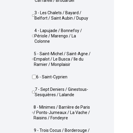
Caffarelli / Brouardel
3 - Les Chalets / Bayard /
Belfort / Saint Aubin / Dupuy
4 - Lapujade / Bonnefoy /
Périole / Marengo / La
Colonne
5 - Saint-Michel / Saint-Agne /
Empalot / Le Busca / Ile du
Ramier / Monplaisir
6 - Saint-Cyprien
7 - Sept Deniers / Ginestous-
Sesquières / Lalande
8 - Minimes / Barrière de Paris
/ Ponts-Jumeaux / La Vache /
Raisins / Fondeyre
9 - Trois Cocus / Borderouge /