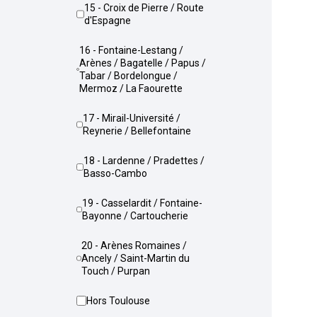
15 - Croix de Pierre / Route
d'Espagne
16 - Fontaine-Lestang /
Arènes / Bagatelle / Papus /
Tabar / Bordelongue /
Mermoz / La Faourette
17 - Mirail-Université /
Reynerie / Bellefontaine
18 - Lardenne / Pradettes /
Basso-Cambo
19 - Casselardit / Fontaine-
Bayonne / Cartoucherie
20 - Arènes Romaines /
Ancely / Saint-Martin du
Touch / Purpan
Hors Toulouse