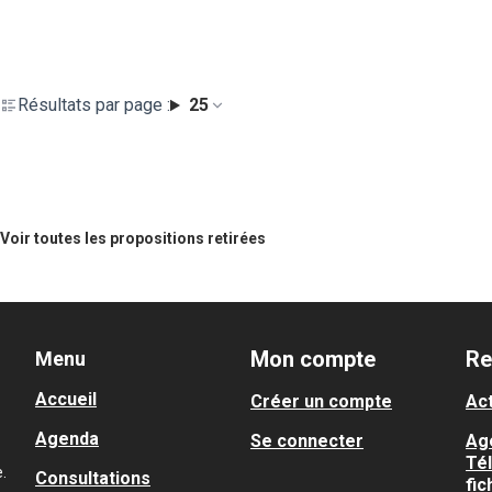
Résultats par page :
25
Voir toutes les propositions retirées
Mon compte
Re
Menu
Accueil
Créer un compte
Act
Agenda
Se connecter
Ag
Té
.
Consultations
fic