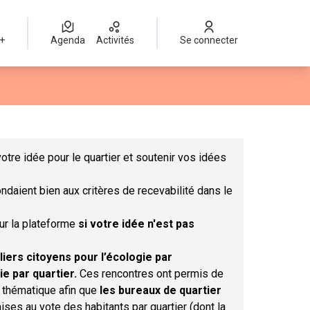
 +
Agenda
Activités
Se connecter
Leaflet
|
©
OpenStreetMap
contributors
mme des points de carte. L'élément peut être utilisé avec un lect
otre idée pour le quartier et soutenir vos idées
ndaient bien aux critères de recevabilité dans le
sur la plateforme
si votre idée n'est pas
liers citoyens pour l’écologie par
ie par quartier.
Ces rencontres ont permis de
r thématique afin que
les bureaux de quartier
ises au vote des habitants par quartier (dont la