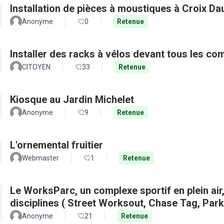
Installation de pièces à moustiques à Croix D
Anonyme
0
Retenue
Installer des racks à vélos devant tous les c
CITOYEN
33
Retenue
Kiosque au Jardin Michelet
Anonyme
9
Retenue
L'ornemental fruitier
Webmaster
1
Retenue
Le WorksParc, un complexe sportif en plein air
disciplines ( Street Worksout, Chase Tag, Par
Anonyme
21
Retenue