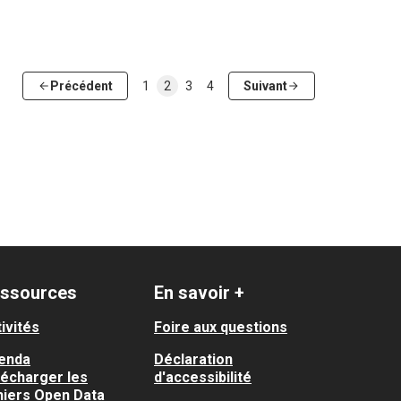
Précédent
1
2
3
4
Suivant
ssources
En savoir +
ivités
Foire aux questions
enda
Déclaration
lécharger les
d'accessibilité
hiers Open Data