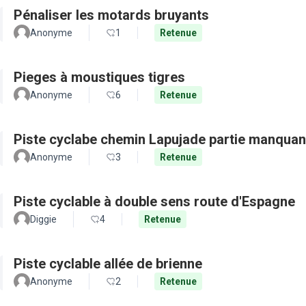
Pénaliser les motards bruyants
Anonyme
1
Retenue
Pieges à moustiques tigres
Anonyme
6
Retenue
Piste cyclabe chemin Lapujade partie manquan
Anonyme
3
Retenue
Piste cyclable à double sens route d'Espagne
Diggie
4
Retenue
Piste cyclable allée de brienne
Anonyme
2
Retenue