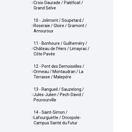
Croix-Daurade / Paléficat /
Grand Selve
10 - Jolimont / Soupetard /
Roseraie / Gloire / Gramont /
Amouroux
11 - Bonhoure / Guilheméry /
Château de l'Hers / Limayrac /
Côte Pavée
12 - Pont des Demoiselles /
Ormeau / Montaudran / La
Terrasse / Malepère
13 - Rangueil / Sauzelong /
Jules-Julien / Pech-David /
Pouvourville
14 - Saint-Simon /
Lafourguette / Oncopole-
Campus Santé du Futur