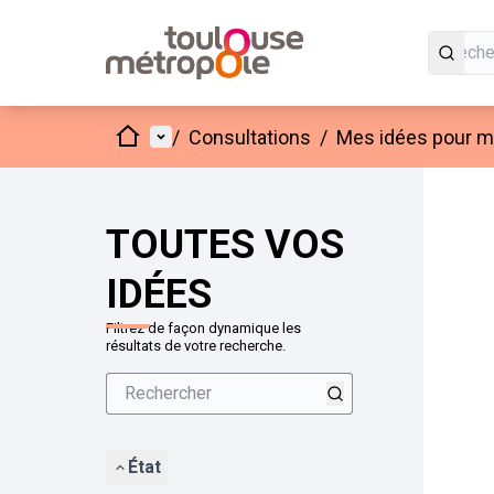
Accueil
Menu principal
/
Consultations
/
Mes idées pour mo
Passer
L'élément
+
−
TOUTES VOS
IDÉES
Filtrez de façon dynamique les
résultats de votre recherche.
État