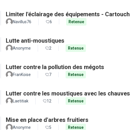
Limiter l'éclairage des équipements - Cartouch
Navillus76
6
Retenue
Lutte anti-moustiques
Anonyme
2
Retenue
Lutter contre la pollution des mégots
FranKoise
7
Retenue
Lutter contre les moustiques avec les chauves
Laetitiak
12
Retenue
Mise en place d'arbres fruitiers
Anonyme
5
Retenue