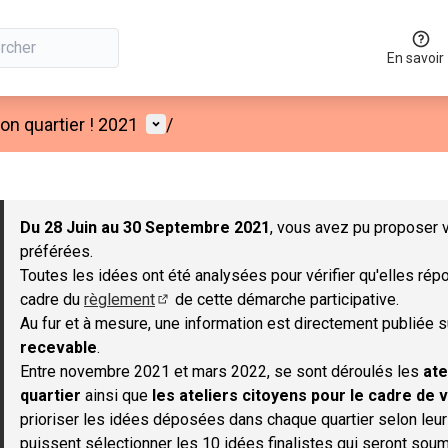
En savoir
Menu utilisateur
n quartier ! 2021
/
 la carte
 suivant est une carte qui présente les éléments de cette page co
Du 28 Juin au 30 Septembre 2021
, vous avez pu proposer v
préférées.
Toutes les idées ont été analysées pour vérifier qu'elles répo
cadre du
règlement
de cette démarche participative.
(S'ouvre dans un nouvel onglet)
Au fur et à mesure, une information est directement publiée 
recevable
.
Entre novembre 2021 et mars 2022, se sont déroulés les
ate
quartier
ainsi que
les ateliers citoyens pour le cadre de v
prioriser les idées déposées dans chaque quartier selon leu
puissent sélectionner les 10 idées finalistes qui seront soum