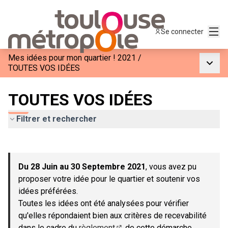
Menu
Se connecter
Mes idées pour mon quartier ! 2021
/
Menu p
TOUTES VOS IDÉES
TOUTES VOS IDÉES
Filtrer et rechercher
Passer la carte
Leaflet
|
©
OpenStreetMap
contributors
L'élément suivant est une carte qui présente les éléments de c
+
Du 28 Juin au 30 Septembre 2021
, vous avez pu
−
proposer votre idée pour le quartier et soutenir vos
idées préférées.
Toutes les idées ont été analysées pour vérifier
qu'elles répondaient bien aux critères de recevabilité
dans le cadre du
règlement
de cette démarche