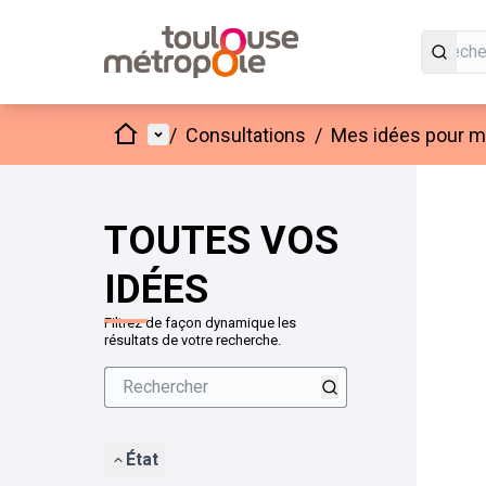
Accueil
Menu principal
/
Consultations
/
Mes idées pour mo
Passer
L'élément
+
−
TOUTES VOS
IDÉES
Filtrez de façon dynamique les
résultats de votre recherche.
État