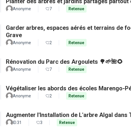
Planter des arbres et jardins partagés partout 
Anonyme
7
Retenue
Garder arbres, espaces aérés et terrains de f
Grave
Anonyme
2
Retenue
Rénovation du Parc des Argoulets 🌳🌱🌺🌻
Anonyme
7
Retenue
Végétaliser les abords des écoles Marengo-Pé
Anonyme
2
Retenue
Augmenter l'Installation de L'arbre Algal dans
ID.31
3
Retenue