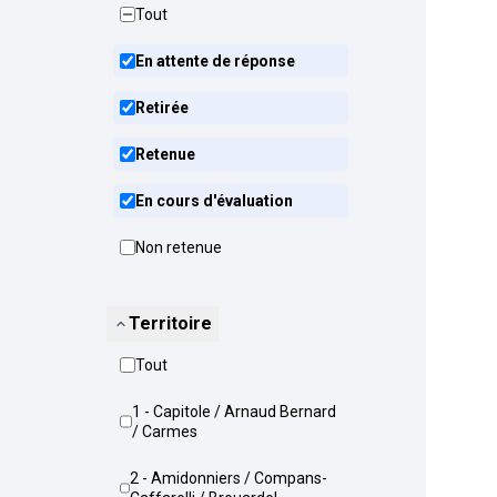
Tout
En attente de réponse
Retirée
Retenue
En cours d'évaluation
Non retenue
Territoire
Tout
1 - Capitole / Arnaud Bernard
/ Carmes
2 - Amidonniers / Compans-