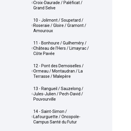
Croix-Daurade / Paléficat /
Grand Selve
10 - Jolimont / Soupetard /
Roseraie / Gloire / Gramont /
Amouroux
11 - Bonhoure / Guilheméry /
Château de l'Hers / Limayrac /
Côte Pavée
12 - Pont des Demoiselles /
Ormeau / Montaudran / La
Terrasse / Malepère
13 - Rangueil / Sauzelong /
Jules-Julien / Pech-David /
Pouvourville
14 - Saint-Simon /
Lafourguette / Oncopole-
Campus Santé du Futur