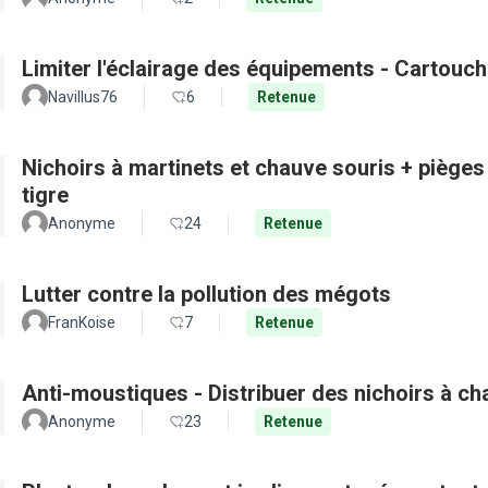
Limiter l'éclairage des équipements - Cartouch
Navillus76
6
Retenue
Nichoirs à martinets et chauve souris + pièges
tigre
Anonyme
24
Retenue
Lutter contre la pollution des mégots
FranKoise
7
Retenue
Anti-moustiques - Distribuer des nichoirs à c
Anonyme
23
Retenue