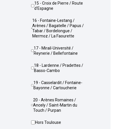
15 - Croix de Pierre / Route
d'Espagne
16 - Fontaine-Lestang /
Arènes / Bagatelle / Papus /
Tabar / Bordelongue /
Mermoz / La Faourette
17 - Mirail-Université /
Reynerie / Bellefontaine
18 - Lardenne / Pradettes /
Basso-Cambo
19 - Casselardit / Fontaine-
Bayonne / Cartoucherie
20 - Arènes Romaines /
Ancely / Saint-Martin du
Touch / Purpan
Hors Toulouse