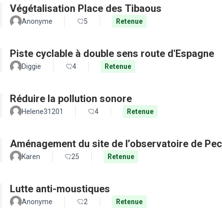
Végétalisation Place des Tibaous
Anonyme
5
Retenue
Piste cyclable à double sens route d'Espagne
Diggie
4
Retenue
Réduire la pollution sonore
Helene31201
4
Retenue
Aménagement du site de l’observatoire de Pec
Karen
25
Retenue
Lutte anti-moustiques
Anonyme
2
Retenue