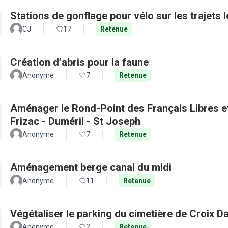
Stations de gonflage pour vélo sur les trajets 
CJ
17
Retenue
Création d’abris pour la faune
Anonyme
7
Retenue
Aménager le Rond-Point des Français Libres et 
Frizac - Duméril - St Joseph
Anonyme
7
Retenue
Aménagement berge canal du midi
Anonyme
11
Retenue
Végétaliser le parking du cimetière de Croix D
Anonyme
2
Retenue