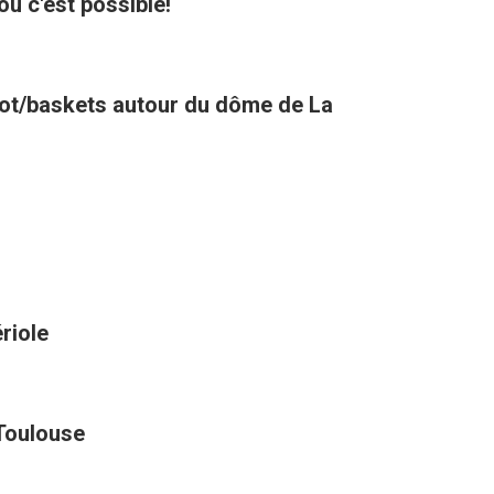
où c'est possible!
oot/baskets autour du dôme de La
riole
 Toulouse