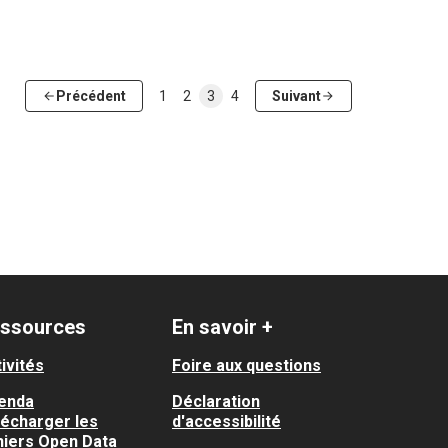
Précédent
1
2
3
4
Suivant
ssources
En savoir +
ivités
Foire aux questions
enda
Déclaration
lécharger les
d'accessibilité
hiers Open Data