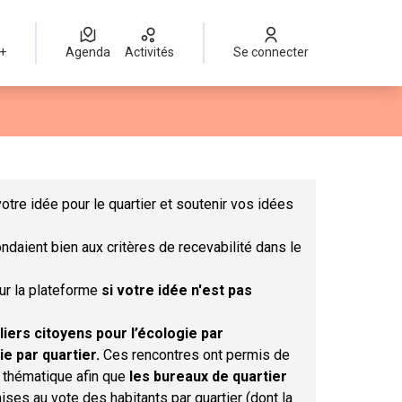
 +
Agenda
Activités
Se connecter
Leaflet
|
©
OpenStreetMap
contributors
mme des points de carte. L'élément peut être utilisé avec un lect
otre idée pour le quartier et soutenir vos idées
ndaient bien aux critères de recevabilité dans le
sur la plateforme
si votre idée n'est pas
liers citoyens pour l’écologie par
ie par quartier.
Ces rencontres ont permis de
r thématique afin que
les bureaux de quartier
ises au vote des habitants par quartier (dont la