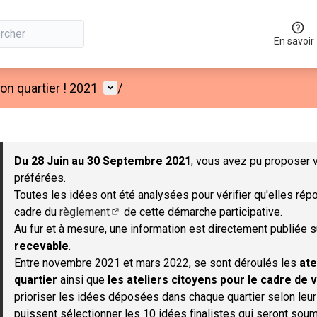
En savoir
Menu utilisateur
n quartier ! 2021
/
 la carte
 suivant est une carte qui présente les éléments de cette page co
Du 28 Juin au 30 Septembre 2021
, vous avez pu proposer v
préférées.
Toutes les idées ont été analysées pour vérifier qu'elles répo
cadre du
règlement
de cette démarche participative.
(S'ouvre dans un nouvel onglet)
Au fur et à mesure, une information est directement publiée 
recevable
.
Entre novembre 2021 et mars 2022, se sont déroulés les
ate
quartier
ainsi que
les ateliers citoyens pour le cadre de v
prioriser les idées déposées dans chaque quartier selon leu
puissent sélectionner les 10 idées finalistes qui seront soum