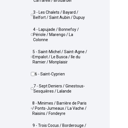
Caffarelli / Brouardel
3 - Les Chalets / Bayard /
Belfort / Saint Aubin / Dupuy
4 - Lapujade / Bonnefoy /
Périole / Marengo / La
Colonne
5 - Saint-Michel / Saint-Agne /
Empalot / Le Busca / Ile du
Ramier / Monplaisir
6 - Saint-Cyprien
7 - Sept Deniers / Ginestous-
Sesquières / Lalande
8 - Minimes / Barrière de Paris
/ Ponts-Jumeaux / La Vache /
Raisins / Fondeyre
9 - Trois Cocus / Borderouge /