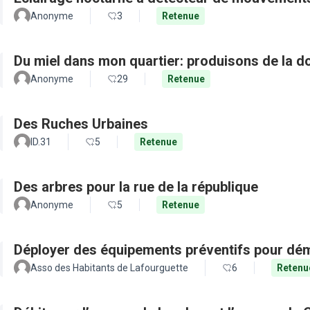
Anonyme
3
Retenue
Du miel dans mon quartier: produisons de la d
Anonyme
29
Retenue
Des Ruches Urbaines
ID.31
5
Retenue
Des arbres pour la rue de la république
Anonyme
5
Retenue
Déployer des équipements préventifs pour dém
Asso des Habitants de Lafourguette
6
Retenu