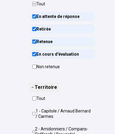
Tout
En attente de réponse
Retirée
Retenue
En cours d'évaluation
Non retenue
Territoire
Tout
1 - Capitole / Arnaud Bernard
/ Carmes
2 - Amidonniers / Compans-