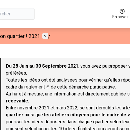
En savoir
Menu utilisateur
n quartier ! 2021
/
 la carte
 suivant est une carte qui présente les éléments de cette page co
Du 28 Juin au 30 Septembre 2021
, vous avez pu proposer v
préférées.
Toutes les idées ont été analysées pour vérifier qu'elles répo
cadre du
règlement
de cette démarche participative.
(S'ouvre dans un nouvel onglet)
Au fur et à mesure, une information est directement publiée 
recevable
.
Entre novembre 2021 et mars 2022, se sont déroulés les
ate
quartier
ainsi que
les ateliers citoyens pour le cadre de v
prioriser les idées déposées dans chaque quartier selon leu
puissent sélectionner les 10 idées finalistes qui seront soum