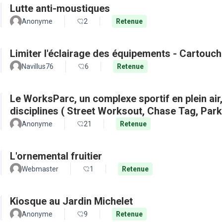
Lutte anti-moustiques
Anonyme
2
Retenue
Limiter l'éclairage des équipements - Cartouch
Navillus76
6
Retenue
Le WorksParc, un complexe sportif en plein air
disciplines ( Street Worksout, Chase Tag, Par
Anonyme
21
Retenue
L'ornemental fruitier
Webmaster
1
Retenue
Kiosque au Jardin Michelet
Anonyme
9
Retenue