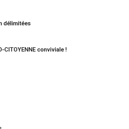
n délimitées
CO-CITOYENNE conviviale !
s