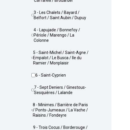
Caffarelli / Brouardel
3 - Les Chalets / Bayard /
Belfort / Saint Aubin / Dupuy
4 - Lapujade / Bonnefoy /
Périole / Marengo / La
Colonne
5 - Saint-Michel / Saint-Agne /
Empalot / Le Busca / Ile du
Ramier / Monplaisir
6 - Saint-Cyprien
7 - Sept Deniers / Ginestous-
Sesquières / Lalande
8 - Minimes / Barrière de Paris
/ Ponts-Jumeaux / La Vache /
Raisins / Fondeyre
9 - Trois Cocus / Borderouge /