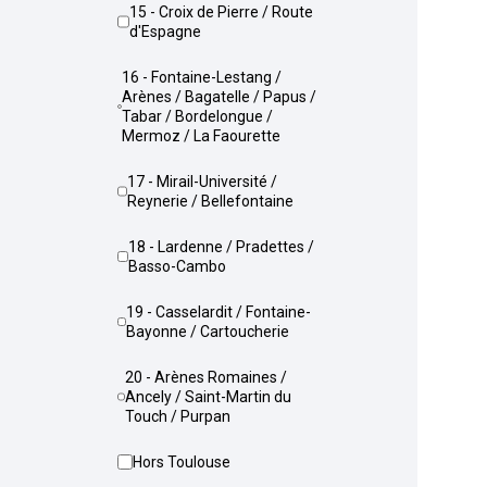
15 - Croix de Pierre / Route
d'Espagne
16 - Fontaine-Lestang /
Arènes / Bagatelle / Papus /
Tabar / Bordelongue /
Mermoz / La Faourette
17 - Mirail-Université /
Reynerie / Bellefontaine
18 - Lardenne / Pradettes /
Basso-Cambo
19 - Casselardit / Fontaine-
Bayonne / Cartoucherie
20 - Arènes Romaines /
Ancely / Saint-Martin du
Touch / Purpan
Hors Toulouse