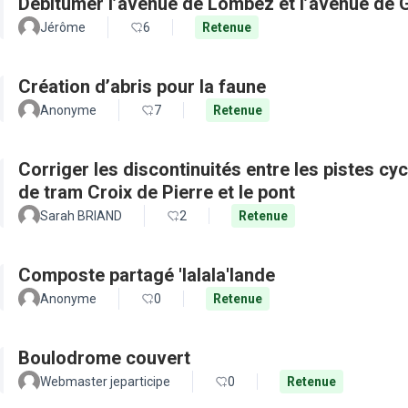
Débitumer l’avenue de Lombez et l’avenue de
Jérôme
6
Retenue
Création d’abris pour la faune
Anonyme
7
Retenue
Corriger les discontinuités entre les pistes cy
de tram Croix de Pierre et le pont
Sarah BRIAND
2
Retenue
Composte partagé 'lalala'lande
Anonyme
0
Retenue
Boulodrome couvert
Webmaster jeparticipe
0
Retenue