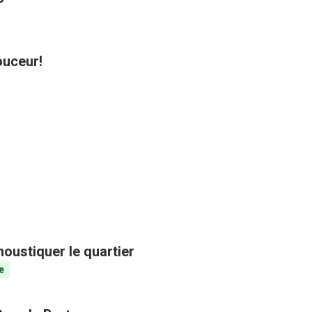
ouceur!
oustiquer le quartier
e