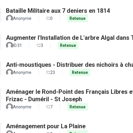
Bataille Militaire aux 7 deniers en 1814
Anonyme
0
Retenue
Augmenter l'Installation de L'arbre Algal dans
ID.31
3
Retenue
Anti-moustiques - Distribuer des nichoirs à c
Anonyme
23
Retenue
Aménager le Rond-Point des Français Libres et 
Frizac - Duméril - St Joseph
Anonyme
7
Retenue
Aménagement pour La Plaine