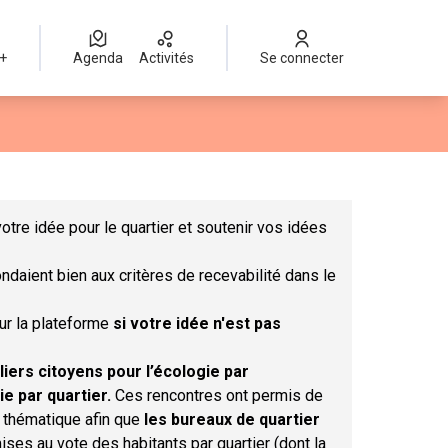
 +
Agenda
Activités
Se connecter
Leaflet
|
©
OpenStreetMap
contributors
mme des points de carte. L'élément peut être utilisé avec un lect
otre idée pour le quartier et soutenir vos idées
ndaient bien aux critères de recevabilité dans le
sur la plateforme
si votre idée n'est pas
liers citoyens pour l’écologie par
ie par quartier.
Ces rencontres ont permis de
r thématique afin que
les bureaux de quartier
ises au vote des habitants par quartier (dont la