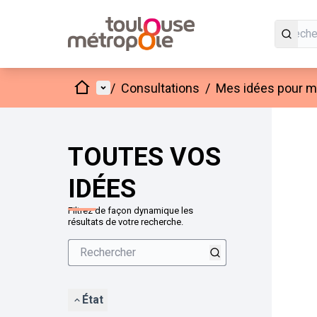
Accueil
Menu principal
/
Consultations
/
Mes idées pour mo
Passer
L'élément
+
−
TOUTES VOS
IDÉES
Filtrez de façon dynamique les
résultats de votre recherche.
État