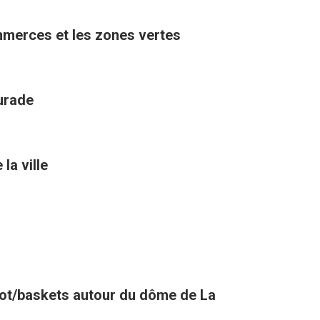
ommerces et les zones vertes
aurade
la ville
oot/baskets autour du dôme de La