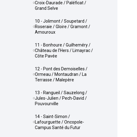
Croix-Daurade / Paléficat /
Grand Selve
10 - Jolimont / Soupetard /
Roseraie / Gloire / Gramont /
Amouroux
11 - Bonhoure / Guilheméry /
Château de l'Hers / Limayrac /
Côte Pavée
12 - Pont des Demoiselles /
Ormeau / Montaudran / La
Terrasse / Malepère
13 - Rangueil / Sauzelong /
Jules-Julien / Pech-David /
Pouvourville
14 - Saint-Simon /
Lafourguette / Oncopole-
Campus Santé du Futur