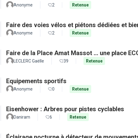
Anonyme
2
Retenue
Faire des voies vélos et piétons dédiées et bie
Anonyme
2
Retenue
Faire de la Place Amat Massot ... une place E
LECLERC Gaëlle
39
Retenue
Equipements sportifs
Anonyme
0
Retenue
Eisenhower : Arbres pour pistes cyclables
Daniram
6
Retenue
Éclairage nocturne à détecteur de mouvement