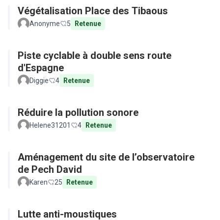
Végétalisation Place des Tibaous
Anonyme
5
Retenue
Piste cyclable à double sens route
d'Espagne
Diggie
4
Retenue
Réduire la pollution sonore
Helene31201
4
Retenue
Aménagement du site de l’observatoire
de Pech David
Karen
25
Retenue
Lutte anti-moustiques