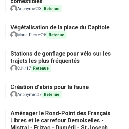
comestibles
Anonyme
3
Retenue
Végétalisation de la place du Capitole
Marie-Pierre
5
Retenue
Stations de gonflage pour vélo sur les
trajets les plus fréquentés
CJ
17
Retenue
Création d’abris pour la faune
Anonyme
7
Retenue
Aménager le Rond-Point des Français
Libres et le carrefour Demoiselles -
Mistral - Frizac - Duméril - St Joseph