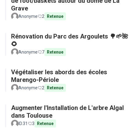
de foot/baskets autour du dôme de La
Grave
Anonyme
2
Retenue
Rénovation du Parc des Argoulets 🌳🌱🌺
🌻
Anonyme
7
Retenue
Végétaliser les abords des écoles
Marengo-Périole
Anonyme
2
Retenue
Augmenter l'Installation de L'arbre Algal
dans Toulouse
ID.31
3
Retenue