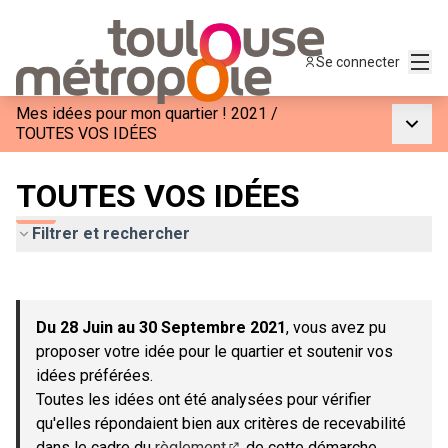
Menu
Se connecter
Mes idées pour mon quartier ! 2021
/
Menu p
TOUTES VOS IDÉES
TOUTES VOS IDÉES
Filtrer et rechercher
Passer la carte
Leaflet
|
©
OpenStreetMap
contributors
L'élément suivant est une carte qui présente les éléments de c
+
Du 28 Juin au 30 Septembre 2021
, vous avez pu
−
proposer votre idée pour le quartier et soutenir vos
idées préférées.
Toutes les idées ont été analysées pour vérifier
qu'elles répondaient bien aux critères de recevabilité
dans le cadre du
règlement
de cette démarche