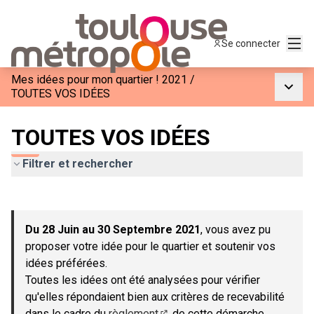
Menu
Se connecter
Mes idées pour mon quartier ! 2021
/
Menu p
TOUTES VOS IDÉES
TOUTES VOS IDÉES
Filtrer et rechercher
Passer la carte
Leaflet
|
©
OpenStreetMap
contributors
L'élément suivant est une carte qui présente les éléments de c
+
Du 28 Juin au 30 Septembre 2021
, vous avez pu
−
proposer votre idée pour le quartier et soutenir vos
idées préférées.
Toutes les idées ont été analysées pour vérifier
qu'elles répondaient bien aux critères de recevabilité
dans le cadre du
règlement
de cette démarche