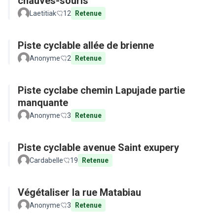
chauves-souris
Laetitiak
12
Retenue
Piste cyclable allée de brienne
Anonyme
2
Retenue
Piste cyclabe chemin Lapujade partie
manquante
Anonyme
3
Retenue
Piste cyclable avenue Saint exupery
Cardabelle
19
Retenue
Végétaliser la rue Matabiau
Anonyme
3
Retenue