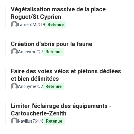
Végétalisation massive de la place
Roguet/St Cyprien
LaurentM
19
Retenue
Création d’abris pour la faune
Anonyme
7
Retenue
Faire des voies vélos et piétons dédiées
et bien délimitées
Anonyme
2
Retenue
Limiter l'éclairage des équipements -
Cartoucherie-Zenith
Navillus76
6
Retenue