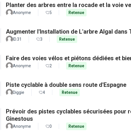
Planter des arbres entre la rocade et la voie ve
Anonyme
5
Retenue
Augmenter l'Installation de L'arbre Algal dans
ID.31
3
Retenue
Faire des voies vélos et piétons dédiées et bie
Anonyme
2
Retenue
Piste cyclable à double sens route d'Espagne
Diggie
4
Retenue
Prévoir des pistes cyclables sécurisées pour re
Ginestous
Anonyme
0
Retenue