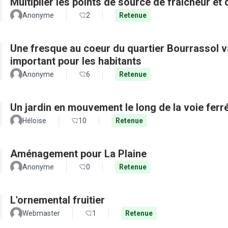
Multiplier les points de source de fraicheur et
Anonyme
2
Retenue
Une fresque au coeur du quartier Bourrassol val
important pour les habitants
Anonyme
6
Retenue
Un jardin en mouvement le long de la voie ferré
Héloïse
10
Retenue
Aménagement pour La Plaine
Anonyme
0
Retenue
L'ornemental fruitier
Webmaster
1
Retenue