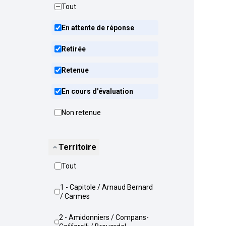
Tout
En attente de réponse
Retirée
Retenue
En cours d'évaluation
Non retenue
Territoire
Tout
1 - Capitole / Arnaud Bernard
/ Carmes
2 - Amidonniers / Compans-