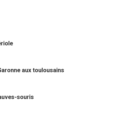
riole
Garonne aux toulousains
hauves-souris