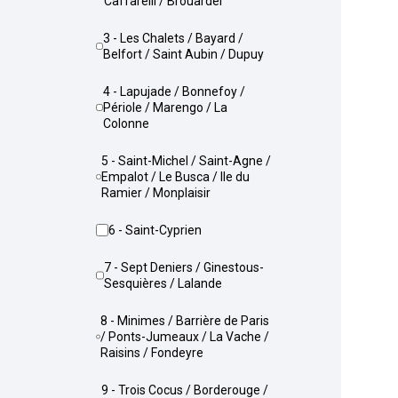
Caffarelli / Brouardel
3 - Les Chalets / Bayard /
Belfort / Saint Aubin / Dupuy
4 - Lapujade / Bonnefoy /
Périole / Marengo / La
Colonne
5 - Saint-Michel / Saint-Agne /
Empalot / Le Busca / Ile du
Ramier / Monplaisir
6 - Saint-Cyprien
7 - Sept Deniers / Ginestous-
Sesquières / Lalande
8 - Minimes / Barrière de Paris
/ Ponts-Jumeaux / La Vache /
Raisins / Fondeyre
9 - Trois Cocus / Borderouge /