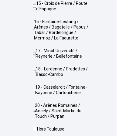
15 - Croix de Pierre / Route
d'Espagne
16 - Fontaine-Lestang /
Arènes / Bagatelle / Papus /
Tabar / Bordelongue /
Mermoz / La Faourette
17 - Mirail-Université /
Reynerie / Bellefontaine
18 - Lardenne / Pradettes /
Basso-Cambo
19 - Casselardit / Fontaine-
Bayonne / Cartoucherie
20 - Arènes Romaines /
Ancely / Saint-Martin du
Touch / Purpan
Hors Toulouse