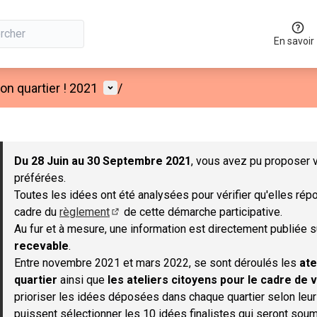
En savoir
Menu utilisateur
n quartier ! 2021
/
 la carte
 suivant est une carte qui présente les éléments de cette page co
Du 28 Juin au 30 Septembre 2021
, vous avez pu proposer v
préférées.
Toutes les idées ont été analysées pour vérifier qu'elles répo
cadre du
règlement
de cette démarche participative.
(S'ouvre dans un nouvel onglet)
Au fur et à mesure, une information est directement publiée 
recevable
.
Entre novembre 2021 et mars 2022, se sont déroulés les
ate
quartier
ainsi que
les ateliers citoyens pour le cadre de v
prioriser les idées déposées dans chaque quartier selon leu
puissent sélectionner les 10 idées finalistes qui seront soum