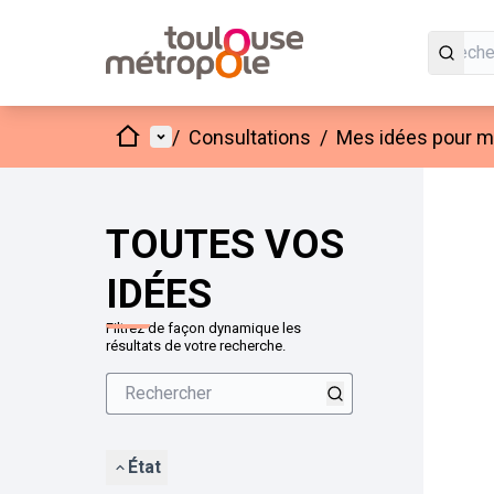
Accueil
Menu principal
/
Consultations
/
Mes idées pour mo
Passer
L'élément
+
−
TOUTES VOS
IDÉES
Filtrez de façon dynamique les
résultats de votre recherche.
État