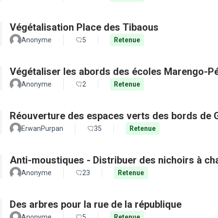
Végétalisation Place des Tibaous
Anonyme
5
Retenue
Végétaliser les abords des écoles Marengo-Pé
Anonyme
2
Retenue
Réouverture des espaces verts des bords de 
ErwanPurpan
35
Retenue
Anti-moustiques - Distribuer des nichoirs à c
Anonyme
23
Retenue
Des arbres pour la rue de la république
Anonyme
5
Retenue