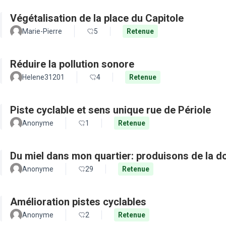
Végétalisation de la place du Capitole
Marie-Pierre
5
Retenue
Réduire la pollution sonore
Helene31201
4
Retenue
Piste cyclable et sens unique rue de Périole
Anonyme
1
Retenue
Du miel dans mon quartier: produisons de la d
Anonyme
29
Retenue
Amélioration pistes cyclables
Anonyme
2
Retenue