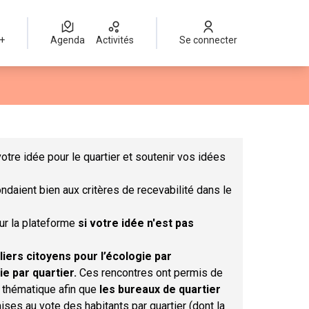
 +
Agenda
Activités
Se connecter
Leaflet
|
©
OpenStreetMap
contributors
mme des points de carte. L'élément peut être utilisé avec un lect
otre idée pour le quartier et soutenir vos idées
ndaient bien aux critères de recevabilité dans le
sur la plateforme
si votre idée n'est pas
liers citoyens pour l’écologie par
ie par quartier.
Ces rencontres ont permis de
r thématique afin que
les bureaux de quartier
ises au vote des habitants par quartier (dont la