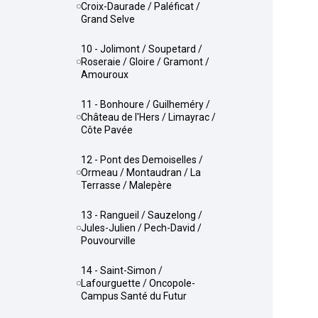
Croix-Daurade / Paléficat /
Grand Selve
10 - Jolimont / Soupetard /
Roseraie / Gloire / Gramont /
Amouroux
11 - Bonhoure / Guilheméry /
Château de l'Hers / Limayrac /
Côte Pavée
12 - Pont des Demoiselles /
Ormeau / Montaudran / La
Terrasse / Malepère
13 - Rangueil / Sauzelong /
Jules-Julien / Pech-David /
Pouvourville
14 - Saint-Simon /
Lafourguette / Oncopole-
Campus Santé du Futur