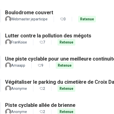
Boulodrome couvert
Webmaster jeparticipe
0
Retenue
Lutter contre la pollution des mégots
FranKoise
7
Retenue
Une piste cyclable pour une meilleure continui
Amaapp
9
Retenue
Végétaliser le parking du cimetière de Croix D
Anonyme
2
Retenue
Piste cyclable allée de brienne
Anonyme
2
Retenue