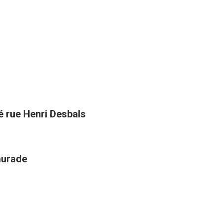
té rue Henri Desbals
aurade