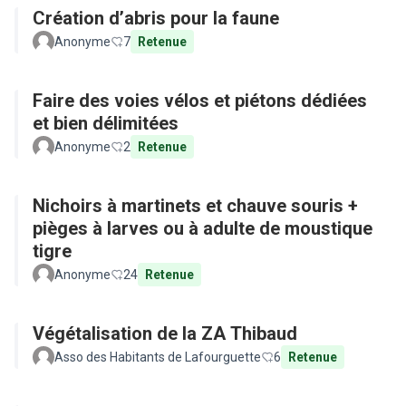
Création d’abris pour la faune
Anonyme
7
Retenue
Faire des voies vélos et piétons dédiées
et bien délimitées
Anonyme
2
Retenue
Nichoirs à martinets et chauve souris +
pièges à larves ou à adulte de moustique
tigre
Anonyme
24
Retenue
Végétalisation de la ZA Thibaud
Asso des Habitants de Lafourguette
6
Retenue