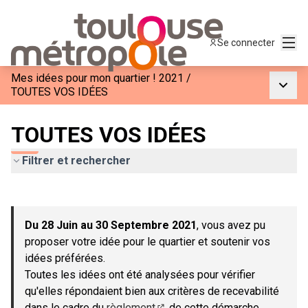
Menu
Se connecter
Mes idées pour mon quartier ! 2021
/
Menu p
TOUTES VOS IDÉES
TOUTES VOS IDÉES
Filtrer et rechercher
Passer la carte
Leaflet
|
©
OpenStreetMap
contributors
L'élément suivant est une carte qui présente les éléments de c
+
Du 28 Juin au 30 Septembre 2021
, vous avez pu
−
proposer votre idée pour le quartier et soutenir vos
idées préférées.
Toutes les idées ont été analysées pour vérifier
qu'elles répondaient bien aux critères de recevabilité
dans le cadre du
règlement
de cette démarche