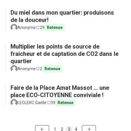
Du miel dans mon quartier: produisons
de la douceur!
Anonyme
29
Retenue
Multiplier les points de source de
fraicheur et de captation de CO2 dans le
quartier
Anonyme
2
Retenue
Faire de la Place Amat Massot ... une
place ECO-CITOYENNE conviviale !
LECLERC Gaëlle
39
Retenue
1
2
3
4