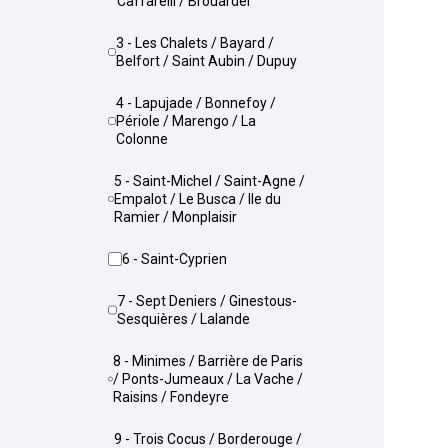
Caffarelli / Brouardel
3 - Les Chalets / Bayard /
Belfort / Saint Aubin / Dupuy
4 - Lapujade / Bonnefoy /
Périole / Marengo / La
Colonne
5 - Saint-Michel / Saint-Agne /
Empalot / Le Busca / Ile du
Ramier / Monplaisir
6 - Saint-Cyprien
7 - Sept Deniers / Ginestous-
Sesquières / Lalande
8 - Minimes / Barrière de Paris
/ Ponts-Jumeaux / La Vache /
Raisins / Fondeyre
9 - Trois Cocus / Borderouge /