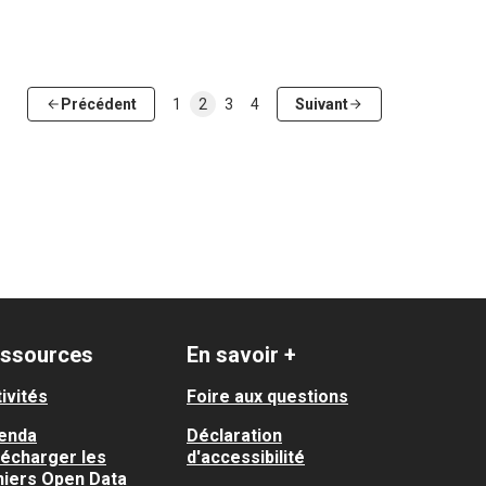
Précédent
1
2
3
4
Suivant
ssources
En savoir +
ivités
Foire aux questions
enda
Déclaration
lécharger les
d'accessibilité
hiers Open Data