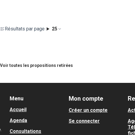
Résultats par page :
25
Voir toutes les propositions retirées
Mon compte
Re
Menu
Accueil
Créer un compte
Act
Agenda
Se connecter
Ag
Té
.
Consultations
fic