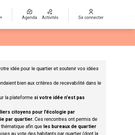
 +
Agenda
Activités
Se connecter
Leaflet
|
©
OpenStreetMap
contributors
mme des points de carte. L'élément peut être utilisé avec un lect
otre idée pour le quartier et soutenir vos idées
ndaient bien aux critères de recevabilité dans le
sur la plateforme
si votre idée n'est pas
liers citoyens pour l’écologie par
ie par quartier.
Ces rencontres ont permis de
r thématique afin que
les bureaux de quartier
ises au vote des habitants par quartier (dont la