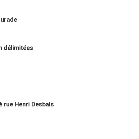
aurade
n délimitées
té rue Henri Desbals