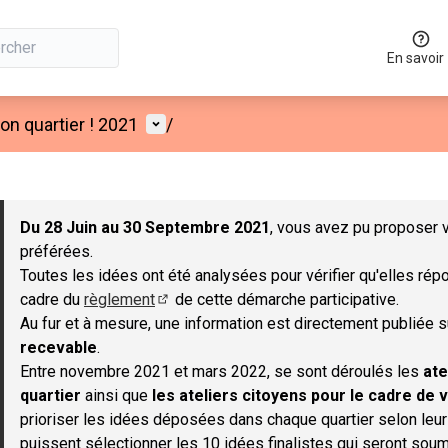
En savoir
Menu utilisateur
n quartier ! 2021
/
 la carte
 suivant est une carte qui présente les éléments de cette page co
Du 28 Juin au 30 Septembre 2021
, vous avez pu proposer v
préférées.
Toutes les idées ont été analysées pour vérifier qu'elles répo
cadre du
règlement
de cette démarche participative.
(S'ouvre dans un nouvel onglet)
Au fur et à mesure, une information est directement publiée 
recevable
.
Entre novembre 2021 et mars 2022, se sont déroulés les
ate
quartier
ainsi que
les ateliers citoyens pour le cadre de v
prioriser les idées déposées dans chaque quartier selon leu
puissent sélectionner les 10 idées finalistes qui seront soum