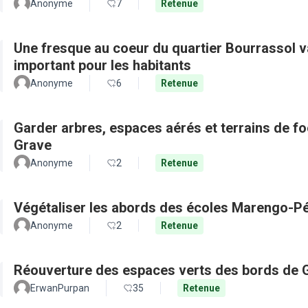
Anonyme
7
Retenue
Une fresque au coeur du quartier Bourrassol val
important pour les habitants
Anonyme
6
Retenue
Garder arbres, espaces aérés et terrains de f
Grave
Anonyme
2
Retenue
Végétaliser les abords des écoles Marengo-Pé
Anonyme
2
Retenue
Réouverture des espaces verts des bords de 
ErwanPurpan
35
Retenue