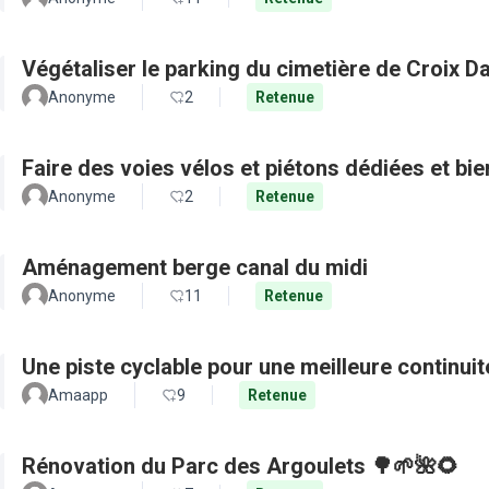
Végétaliser le parking du cimetière de Croix D
Anonyme
2
Retenue
Faire des voies vélos et piétons dédiées et bie
Anonyme
2
Retenue
Aménagement berge canal du midi
Anonyme
11
Retenue
Une piste cyclable pour une meilleure continui
Amaapp
9
Retenue
Rénovation du Parc des Argoulets 🌳🌱🌺🌻