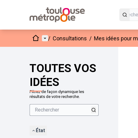
Accueil
Menu principal
/
Consultations
/
Mes idées pour mo
Passer
L'élément
+
−
TOUTES VOS
IDÉES
Filtrez de façon dynamique les
résultats de votre recherche.
État