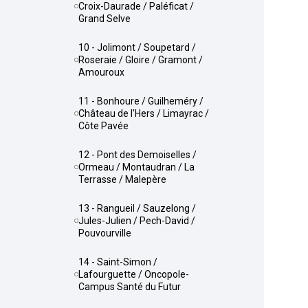
Croix-Daurade / Paléficat /
Grand Selve
10 - Jolimont / Soupetard /
Roseraie / Gloire / Gramont /
Amouroux
11 - Bonhoure / Guilheméry /
Château de l'Hers / Limayrac /
Côte Pavée
12 - Pont des Demoiselles /
Ormeau / Montaudran / La
Terrasse / Malepère
13 - Rangueil / Sauzelong /
Jules-Julien / Pech-David /
Pouvourville
14 - Saint-Simon /
Lafourguette / Oncopole-
Campus Santé du Futur