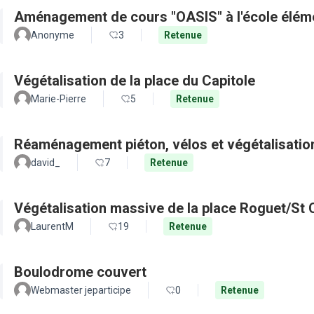
Aménagement de cours "OASIS" à l'école élém
Anonyme
3
Retenue
Végétalisation de la place du Capitole
Marie-Pierre
5
Retenue
Réaménagement piéton, vélos et végétalisation
david_
7
Retenue
Végétalisation massive de la place Roguet/St 
LaurentM
19
Retenue
Boulodrome couvert
Webmaster jeparticipe
0
Retenue