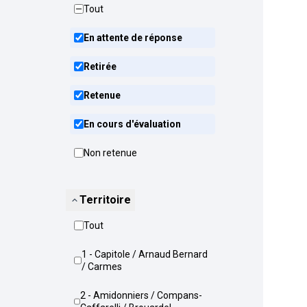
Tout
En attente de réponse
Retirée
Retenue
En cours d'évaluation
Non retenue
Territoire
Tout
1 - Capitole / Arnaud Bernard
/ Carmes
2 - Amidonniers / Compans-