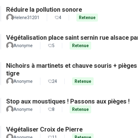
Réduire la pollution sonore
Helene31201
4
Retenue
Végétalisation place saint sernin rue alsace pa
Anonyme
5
Retenue
Nichoirs à martinets et chauve souris + pièges
tigre
Anonyme
24
Retenue
Stop aux moustiques ! Passons aux pièges !
Anonyme
8
Retenue
Végétaliser Croix de Pierre
Anonyme
11
Retenue