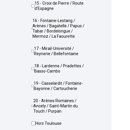
15 - Croix de Pierre / Route
d'Espagne
16 - Fontaine-Lestang /
Arènes / Bagatelle / Papus /
Tabar / Bordelongue /
Mermoz / La Faourette
17 - Mirail-Université /
Reynerie / Bellefontaine
18 - Lardenne / Pradettes /
Basso-Cambo
19 - Casselardit / Fontaine-
Bayonne / Cartoucherie
20 - Arènes Romaines /
Ancely / Saint-Martin du
Touch / Purpan
Hors Toulouse