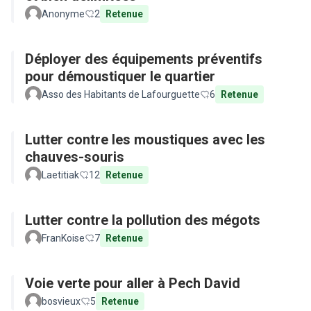
Anonyme
2
Retenue
Déployer des équipements préventifs
pour démoustiquer le quartier
Asso des Habitants de Lafourguette
6
Retenue
Lutter contre les moustiques avec les
chauves-souris
Laetitiak
12
Retenue
Lutter contre la pollution des mégots
FranKoise
7
Retenue
Voie verte pour aller à Pech David
bosvieux
5
Retenue