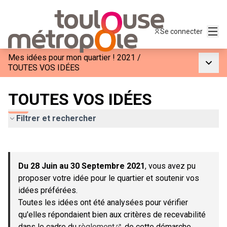
Menu
Se connecter
Mes idées pour mon quartier ! 2021
/
Menu p
TOUTES VOS IDÉES
TOUTES VOS IDÉES
Filtrer et rechercher
Passer la carte
Leaflet
|
©
OpenStreetMap
contributors
L'élément suivant est une carte qui présente les éléments de c
+
Du 28 Juin au 30 Septembre 2021
, vous avez pu
−
proposer votre idée pour le quartier et soutenir vos
idées préférées.
Toutes les idées ont été analysées pour vérifier
qu'elles répondaient bien aux critères de recevabilité
dans le cadre du
règlement
de cette démarche