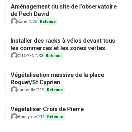
Aménagement du site de l’observatoire
de Pech David
Karen
25
Retenue
Installer des racks à vélos devant tous
les commerces et les zones vertes
CITOYEN
33
Retenue
Végétalisation massive de la place
Roguet/St Cyprien
LaurentM
19
Retenue
Végétaliser Croix de Pierre
Anonyme
11
Retenue