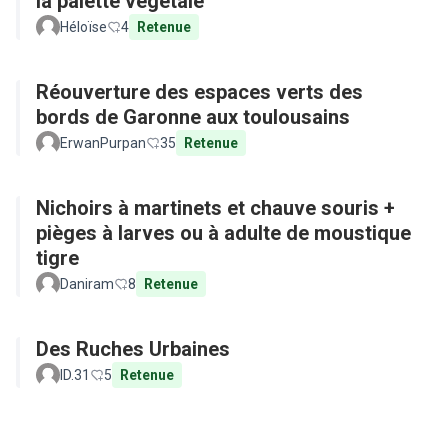
la palette végétale
Héloïse
4
Retenue
Réouverture des espaces verts des
bords de Garonne aux toulousains
ErwanPurpan
35
Retenue
Nichoirs à martinets et chauve souris +
pièges à larves ou à adulte de moustique
tigre
Daniram
8
Retenue
Des Ruches Urbaines
ID.31
5
Retenue