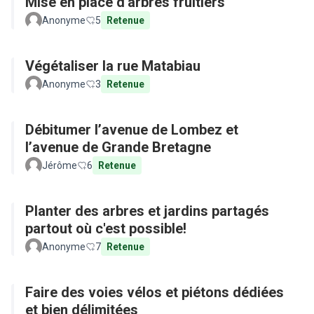
Mise en place d'arbres fruitiers
Anonyme
5
Retenue
Végétaliser la rue Matabiau
Anonyme
3
Retenue
Débitumer l’avenue de Lombez et
l’avenue de Grande Bretagne
Jérôme
6
Retenue
Planter des arbres et jardins partagés
partout où c'est possible!
Anonyme
7
Retenue
Faire des voies vélos et piétons dédiées
et bien délimitées