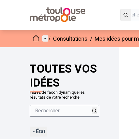
Accueil
Menu principal
/
Consultations
/
Mes idées pour mo
Passer
L'élément
+
−
TOUTES VOS
IDÉES
Filtrez de façon dynamique les
résultats de votre recherche.
État