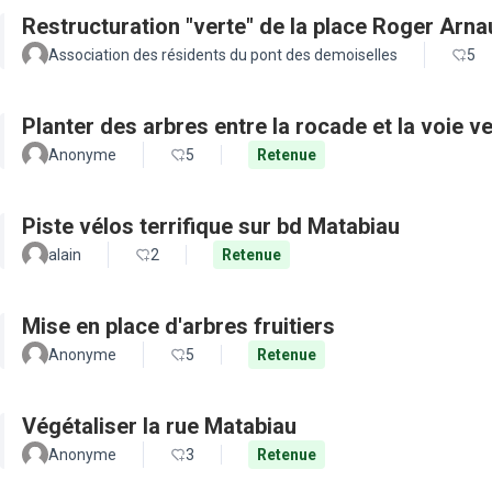
Restructuration "verte" de la place Roger Arn
Association des résidents du pont des demoiselles
5
Planter des arbres entre la rocade et la voie ve
Anonyme
5
Retenue
Piste vélos terrifique sur bd Matabiau
alain
2
Retenue
Mise en place d'arbres fruitiers
Anonyme
5
Retenue
Végétaliser la rue Matabiau
Anonyme
3
Retenue