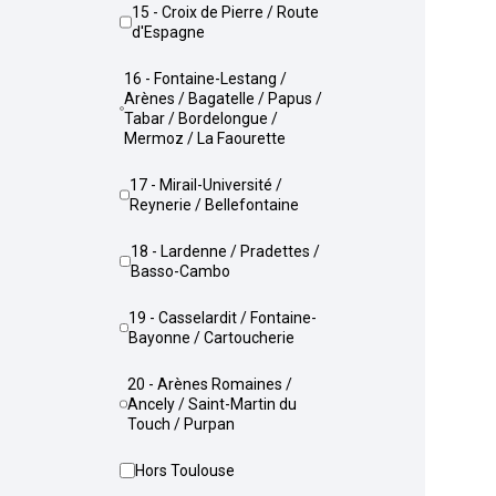
15 - Croix de Pierre / Route
d'Espagne
16 - Fontaine-Lestang /
Arènes / Bagatelle / Papus /
Tabar / Bordelongue /
Mermoz / La Faourette
17 - Mirail-Université /
Reynerie / Bellefontaine
18 - Lardenne / Pradettes /
Basso-Cambo
19 - Casselardit / Fontaine-
Bayonne / Cartoucherie
20 - Arènes Romaines /
Ancely / Saint-Martin du
Touch / Purpan
Hors Toulouse