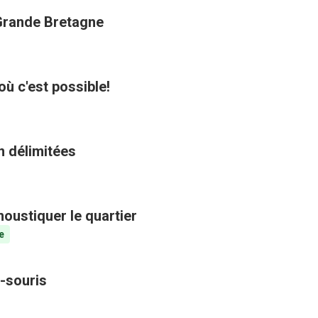
 Grande Bretagne
où c'est possible!
n délimitées
oustiquer le quartier
e
-souris