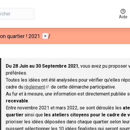
Aide
Menu utilisateur
n quartier ! 2021
/
 la carte
 suivant est une carte qui présente les éléments de cette page co
Du 28 Juin au 30 Septembre 2021
, vous avez pu proposer v
préférées.
Toutes les idées ont été analysées pour vérifier qu'elles répo
cadre du
règlement
de cette démarche participative.
(S'ouvre dans un nouvel onglet)
Au fur et à mesure, une information est directement publiée 
recevable
.
Entre novembre 2021 et mars 2022, se sont déroulés les
ate
quartier
ainsi que
les ateliers citoyens pour le cadre de v
prioriser les idées déposées dans chaque quartier selon leu
puissent sélectionner les 10 idées finalistes qui seront soum