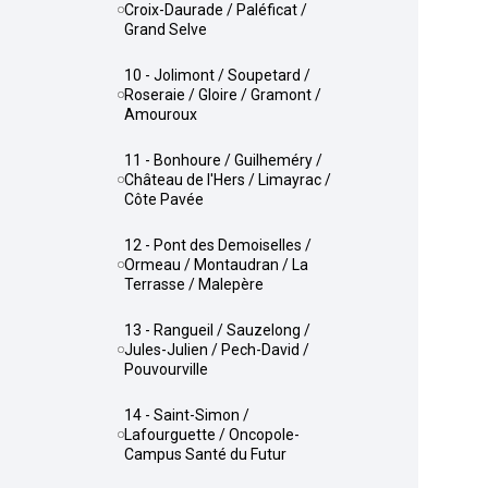
Croix-Daurade / Paléficat /
Grand Selve
10 - Jolimont / Soupetard /
Roseraie / Gloire / Gramont /
Amouroux
11 - Bonhoure / Guilheméry /
Château de l'Hers / Limayrac /
Côte Pavée
12 - Pont des Demoiselles /
Ormeau / Montaudran / La
Terrasse / Malepère
13 - Rangueil / Sauzelong /
Jules-Julien / Pech-David /
Pouvourville
14 - Saint-Simon /
Lafourguette / Oncopole-
Campus Santé du Futur