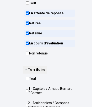
Tout
En attente de réponse
Retirée
Retenue
En cours d'évaluation
Non retenue
Territoire
Tout
1 - Capitole / Arnaud Bernard
/ Carmes
2 - Amidonniers / Compans-