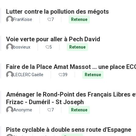
Lutter contre la pollution des mégots
FranKoise
7
Retenue
Voie verte pour aller à Pech David
bosvieux
5
Retenue
Faire de la Place Amat Massot ... une place E
LECLERC Gaëlle
39
Retenue
Aménager le Rond-Point des Français Libres et 
Frizac - Duméril - St Joseph
Anonyme
7
Retenue
Piste cyclable à double sens route d'Espagne