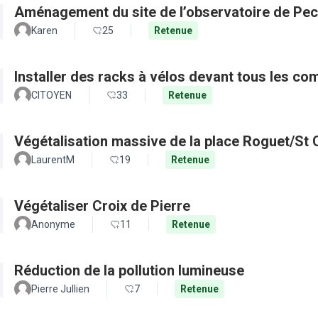
Aménagement du site de l’observatoire de Pec
Karen
25
Retenue
Installer des racks à vélos devant tous les c
CITOYEN
33
Retenue
Végétalisation massive de la place Roguet/St 
LaurentM
19
Retenue
Végétaliser Croix de Pierre
Anonyme
11
Retenue
Réduction de la pollution lumineuse
Pierre Jullien
7
Retenue