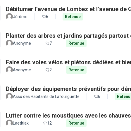
Débitumer l’avenue de Lombez et l’avenue de
Jérôme
6
Retenue
Planter des arbres et jardins partagés partout 
Anonyme
7
Retenue
Faire des voies vélos et piétons dédiées et bie
Anonyme
2
Retenue
Déployer des équipements préventifs pour dém
Asso des Habitants de Lafourguette
6
Retenu
Lutter contre les moustiques avec les chauves
Laetitiak
12
Retenue