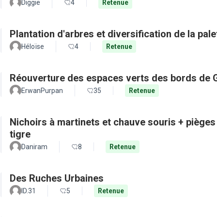
Diggie
4
Retenue
Plantation d'arbres et diversification de la pal
Héloïse
4
Retenue
Réouverture des espaces verts des bords de 
ErwanPurpan
35
Retenue
Nichoirs à martinets et chauve souris + pièges
tigre
Daniram
8
Retenue
Des Ruches Urbaines
ID.31
5
Retenue