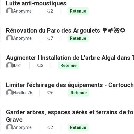
Lutte anti-moustiques
Anonyme
2
Retenue
Rénovation du Parc des Argoulets 🌳🌱🌺🌻
Anonyme
7
Retenue
Augmenter l'Installation de L'arbre Algal dans
ID.31
3
Retenue
Limiter l'éclairage des équipements - Cartouch
Navillus76
6
Retenue
Garder arbres, espaces aérés et terrains de f
Grave
Anonyme
2
Retenue