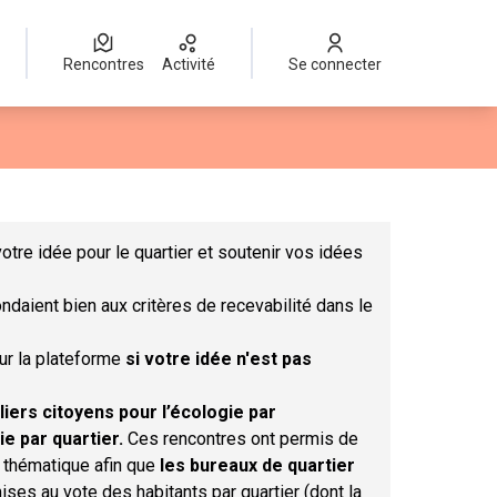
Rencontres
Activité
Se connecter
Leaflet
|
©
OpenStreetMap
contributors
mme des points de carte. L'élément peut être utilisé avec un lect
otre idée pour le quartier et soutenir vos idées
ndaient bien aux critères de recevabilité dans le
sur la plateforme
si votre idée n'est pas
liers citoyens pour l’écologie par
ie par quartier.
Ces rencontres ont permis de
r thématique afin que
les bureaux de quartier
ises au vote des habitants par quartier (dont la