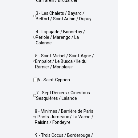
Caffarelli / Brouardel
3 - Les Chalets / Bayard /
Belfort / Saint Aubin / Dupuy
4 - Lapujade / Bonnefoy /
Périole / Marengo / La
Colonne
5 - Saint-Michel / Saint-Agne /
Empalot / Le Busca / Ile du
Ramier / Monplaisir
6 - Saint-Cyprien
7 - Sept Deniers / Ginestous-
Sesquières / Lalande
8 - Minimes / Barrière de Paris
/ Ponts-Jumeaux / La Vache /
Raisins / Fondeyre
9 - Trois Cocus / Borderouge /