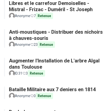
Libres et le carrefour Demoiselles -
Mistral - Frizac - Duméril - St Joseph
Anonyme
7
Retenue
Anti-moustiques - Distribuer des nichoirs
à chauves-souris
Anonyme
23
Retenue
Augmenter l'Installation de L'arbre Algal
dans Toulouse
ID.31
3
Retenue
Bataille Militaire aux 7 deniers en 1814
Anonyme
0
Retenue