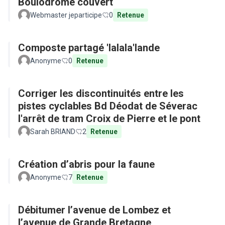
Boulodrome couvert
Webmaster jeparticipe
0
Retenue
Composte partagé 'lalala'lande
Anonyme
0
Retenue
Corriger les discontinuités entre les
pistes cyclables Bd Déodat de Séverac
l'arrêt de tram Croix de Pierre et le pont
Sarah BRIAND
2
Retenue
Création d’abris pour la faune
Anonyme
7
Retenue
Débitumer l’avenue de Lombez et
l’avenue de Grande Bretagne