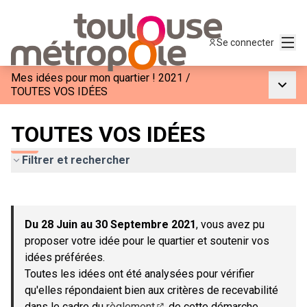
Menu
Se connecter
Mes idées pour mon quartier ! 2021
/
Menu p
TOUTES VOS IDÉES
TOUTES VOS IDÉES
Filtrer et rechercher
Passer la carte
Leaflet
|
©
OpenStreetMap
contributors
L'élément suivant est une carte qui présente les éléments de c
+
Du 28 Juin au 30 Septembre 2021
, vous avez pu
−
proposer votre idée pour le quartier et soutenir vos
idées préférées.
Toutes les idées ont été analysées pour vérifier
qu'elles répondaient bien aux critères de recevabilité
dans le cadre du
règlement
de cette démarche