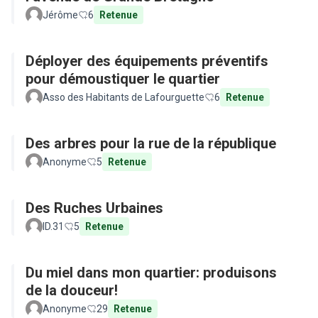
Jérôme
6
Retenue
Déployer des équipements préventifs
pour démoustiquer le quartier
Asso des Habitants de Lafourguette
6
Retenue
Des arbres pour la rue de la république
Anonyme
5
Retenue
Des Ruches Urbaines
ID.31
5
Retenue
Du miel dans mon quartier: produisons
de la douceur!
Anonyme
29
Retenue