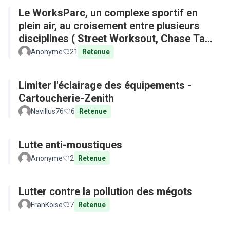
Le WorksParc, un complexe sportif en
plein air, au croisement entre plusieurs
disciplines ( Street Worksout, Chase Tag,
Parkour)
Anonyme
21
Retenue
Limiter l'éclairage des équipements -
Cartoucherie-Zenith
Navillus76
6
Retenue
Lutte anti-moustiques
Anonyme
2
Retenue
Lutter contre la pollution des mégots
FranKoise
7
Retenue