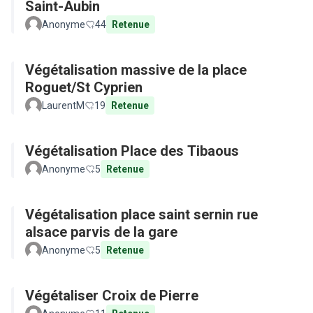
Saint-Aubin
Anonyme
44
Retenue
Végétalisation massive de la place
Roguet/St Cyprien
LaurentM
19
Retenue
Végétalisation Place des Tibaous
Anonyme
5
Retenue
Végétalisation place saint sernin rue
alsace parvis de la gare
Anonyme
5
Retenue
Végétaliser Croix de Pierre