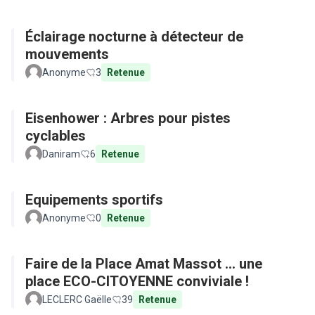
Éclairage nocturne à détecteur de
mouvements
Anonyme
3
Retenue
Eisenhower : Arbres pour pistes
cyclables
Daniram
6
Retenue
Equipements sportifs
Anonyme
0
Retenue
Faire de la Place Amat Massot ... une
place ECO-CITOYENNE conviviale !
LECLERC Gaëlle
39
Retenue