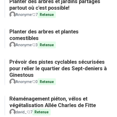
Planter des arbres et jardins partagés
partout où c'est possible!
Anonyme
7
Retenue
Planter des arbres et plantes
comestibles
Anonyme
3
Retenue
Prévoir des pistes cyclables sécurisées
pour relier le quartier des Sept-deniers à
Ginestous
Anonyme
0
Retenue
Réaménagement piéton, vélos et
végétalisation Allée Charles de Fitte
david_
7
Retenue