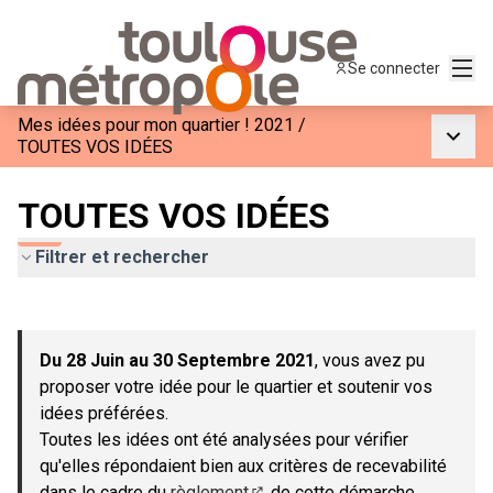
Menu
Se connecter
Mes idées pour mon quartier ! 2021
/
Menu p
TOUTES VOS IDÉES
TOUTES VOS IDÉES
Filtrer et rechercher
Passer la carte
Leaflet
|
©
OpenStreetMap
contributors
L'élément suivant est une carte qui présente les éléments de c
+
Du 28 Juin au 30 Septembre 2021
, vous avez pu
−
proposer votre idée pour le quartier et soutenir vos
idées préférées.
Toutes les idées ont été analysées pour vérifier
qu'elles répondaient bien aux critères de recevabilité
dans le cadre du
règlement
de cette démarche