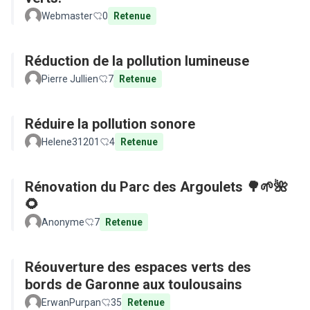
Webmaster
0
Retenue
Réduction de la pollution lumineuse
Pierre Jullien
7
Retenue
Réduire la pollution sonore
Helene31201
4
Retenue
Rénovation du Parc des Argoulets 🌳🌱🌺
🌻
Anonyme
7
Retenue
Réouverture des espaces verts des
bords de Garonne aux toulousains
ErwanPurpan
35
Retenue