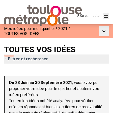
Menu
Se connecter
Mes idées pour mon quartier ! 2021
/
Menu p
TOUTES VOS IDÉES
TOUTES VOS IDÉES
Filtrer et rechercher
Passer la carte
Leaflet
|
©
OpenStreetMap
contributors
L'élément suivant est une carte qui présente les éléments de c
+
Du 28 Juin au 30 Septembre 2021
, vous avez pu
−
proposer votre idée pour le quartier et soutenir vos
idées préférées.
Toutes les idées ont été analysées pour vérifier
qu'elles répondaient bien aux critères de recevabilité
dans le cadre du
règlement
de cette démarche