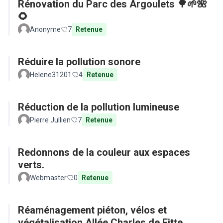
Rénovation du Parc des Argoulets 🌳🌱🌺
🌻
Anonyme
7
Retenue
Réduire la pollution sonore
Helene31201
4
Retenue
Réduction de la pollution lumineuse
Pierre Jullien
7
Retenue
Redonnons de la couleur aux espaces
verts.
Webmaster
0
Retenue
Réaménagement piéton, vélos et
végétalisation Allée Charles de Fitte