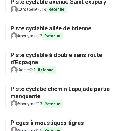
Piste cyclable avenue Saint exupery
Cardabelle
19
Retenue
Piste cyclable allée de brienne
Anonyme
2
Retenue
Piste cyclable à double sens route
d'Espagne
Diggie
4
Retenue
Piste cyclabe chemin Lapujade partie
manquante
Anonyme
3
Retenue
Pieges à moustiques tigres
Anonyme
6
Retenue