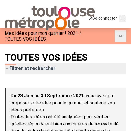
Menu
Se connecter
Mes idées pour mon quartier ! 2021
/
Menu p
TOUTES VOS IDÉES
TOUTES VOS IDÉES
Filtrer et rechercher
Passer la carte
Leaflet
|
©
OpenStreetMap
contributors
L'élément suivant est une carte qui présente les éléments de c
+
Du 28 Juin au 30 Septembre 2021
, vous avez pu
−
proposer votre idée pour le quartier et soutenir vos
idées préférées.
Toutes les idées ont été analysées pour vérifier
qu'elles répondaient bien aux critères de recevabilité
dans le cadre du
règlement
de cette démarche