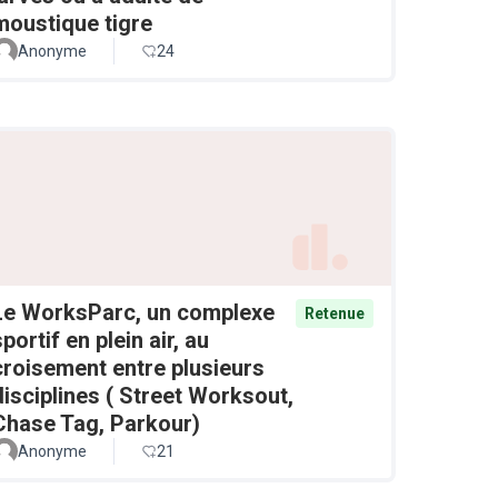
moustique tigre
Anonyme
24
Le WorksParc, un complexe
Retenue
sportif en plein air, au
croisement entre plusieurs
disciplines ( Street Worksout,
Chase Tag, Parkour)
Anonyme
21