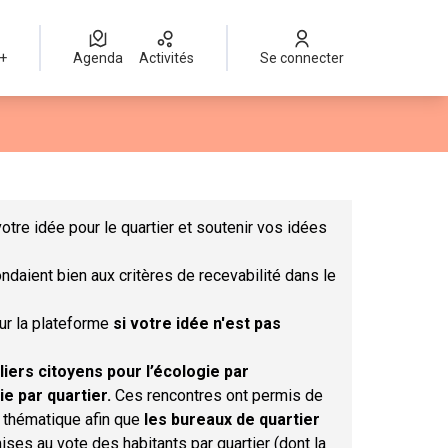
 +
Agenda
Activités
Se connecter
Leaflet
|
©
OpenStreetMap
contributors
mme des points de carte. L'élément peut être utilisé avec un lect
otre idée pour le quartier et soutenir vos idées
ndaient bien aux critères de recevabilité dans le
sur la plateforme
si votre idée n'est pas
liers citoyens pour l’écologie par
ie par quartier.
Ces rencontres ont permis de
r thématique afin que
les bureaux de quartier
ises au vote des habitants par quartier (dont la