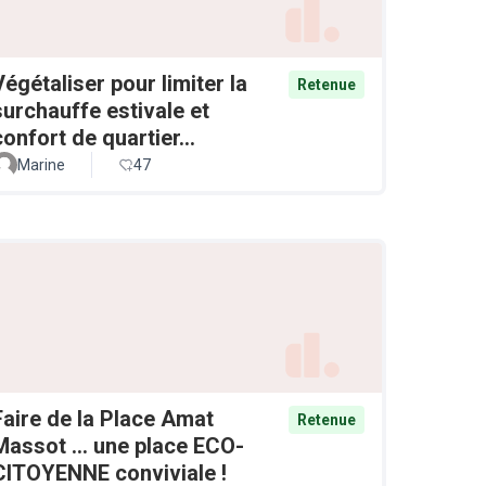
Végétaliser pour limiter la
Retenue
surchauffe estivale et
confort de quartier...
Marine
47
Faire de la Place Amat
Retenue
Massot ... une place ECO-
CITOYENNE conviviale !