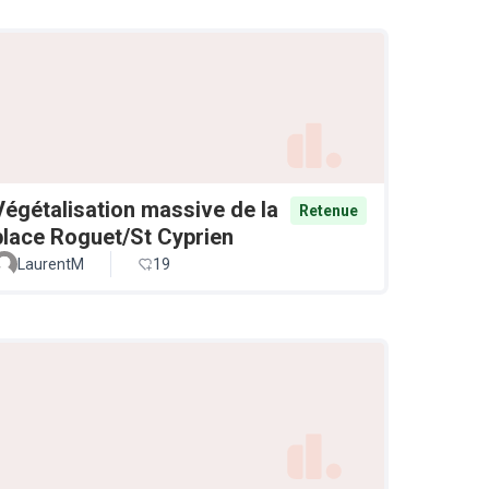
Végétalisation massive de la
Retenue
place Roguet/St Cyprien
LaurentM
19