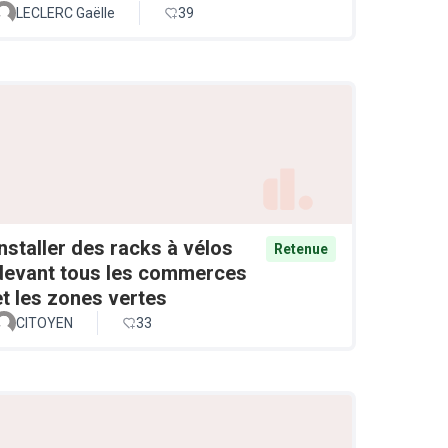
LECLERC Gaëlle
39
Installer des racks à vélos
Retenue
devant tous les commerces
et les zones vertes
CITOYEN
33