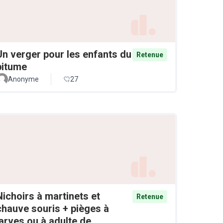
Un verger pour les enfants du
Retenue
bitume
Anonyme
27
Nichoirs à martinets et
Retenue
chauve souris + pièges à
larves ou à adulte de