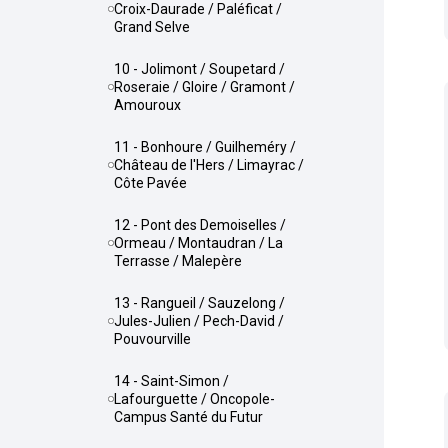
Croix-Daurade / Paléficat /
Grand Selve
10 - Jolimont / Soupetard /
Roseraie / Gloire / Gramont /
Amouroux
11 - Bonhoure / Guilheméry /
Château de l'Hers / Limayrac /
Côte Pavée
12 - Pont des Demoiselles /
Ormeau / Montaudran / La
Terrasse / Malepère
13 - Rangueil / Sauzelong /
Jules-Julien / Pech-David /
Pouvourville
14 - Saint-Simon /
Lafourguette / Oncopole-
Campus Santé du Futur