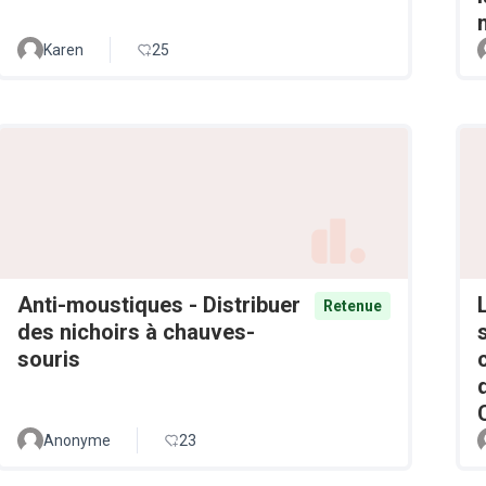
Karen
25
Anti-moustiques - Distribuer
Retenue
des nichoirs à chauves-
souris
Anonyme
23