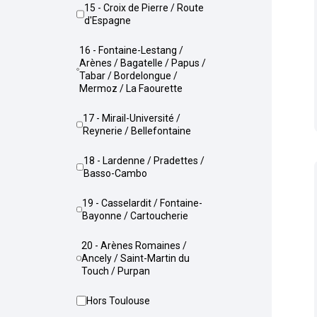
15 - Croix de Pierre / Route
d'Espagne
16 - Fontaine-Lestang /
Arènes / Bagatelle / Papus /
Tabar / Bordelongue /
Mermoz / La Faourette
17 - Mirail-Université /
Reynerie / Bellefontaine
18 - Lardenne / Pradettes /
Basso-Cambo
19 - Casselardit / Fontaine-
Bayonne / Cartoucherie
20 - Arènes Romaines /
Ancely / Saint-Martin du
Touch / Purpan
Hors Toulouse