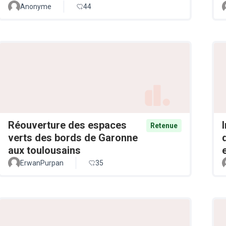
Anonyme
44
Réouverture des espaces
Retenue
verts des bords de Garonne
aux toulousains
ErwanPurpan
35