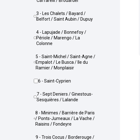
Caffarelli / Brouardel
3 - Les Chalets / Bayard /
Belfort / Saint Aubin / Dupuy
4 - Lapujade / Bonnefoy /
Périole / Marengo / La
Colonne
5 - Saint-Michel / Saint-Agne /
Empalot / Le Busca / Ile du
Ramier / Monplaisir
6 - Saint-Cyprien
7 - Sept Deniers / Ginestous-
Sesquières / Lalande
8 - Minimes / Barrière de Paris
/ Ponts-Jumeaux / La Vache /
Raisins / Fondeyre
9 - Trois Cocus / Borderouge /