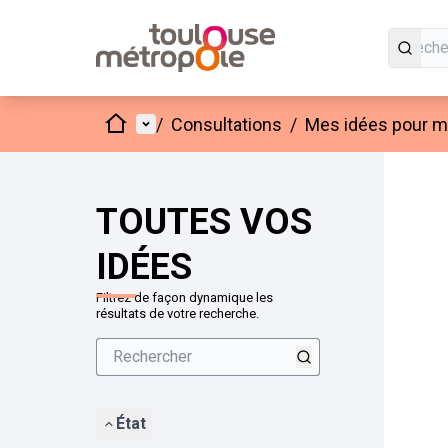
Accueil
Menu principal
/
Consultations
/
Mes idées pour mo
Passer
L'élément
+
−
TOUTES VOS
IDÉES
Filtrez de façon dynamique les
résultats de votre recherche.
État