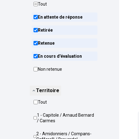
Tout
En attente de réponse
Retirée
Retenue
En cours d'évaluation
Non retenue
Territoire
Tout
1 - Capitole / Arnaud Bernard
/ Carmes
2 - Amidonniers / Compans-