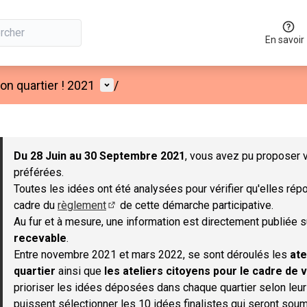
En savoir
Menu utilisateur
n quartier ! 2021
/
 la carte
 suivant est une carte qui présente les éléments de cette page co
Du 28 Juin au 30 Septembre 2021
, vous avez pu proposer v
préférées.
Toutes les idées ont été analysées pour vérifier qu'elles répo
cadre du
règlement
de cette démarche participative.
(S'ouvre dans un nouvel onglet)
Au fur et à mesure, une information est directement publiée 
recevable
.
Entre novembre 2021 et mars 2022, se sont déroulés les
ate
quartier
ainsi que
les ateliers citoyens pour le cadre de v
prioriser les idées déposées dans chaque quartier selon leu
puissent sélectionner les 10 idées finalistes qui seront soum