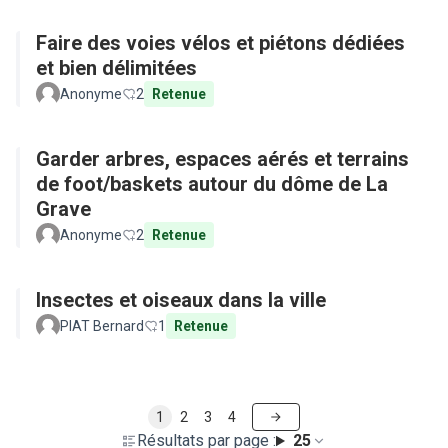
Faire des voies vélos et piétons dédiées
et bien délimitées
Anonyme
2
Retenue
Garder arbres, espaces aérés et terrains
de foot/baskets autour du dôme de La
Grave
Anonyme
2
Retenue
Insectes et oiseaux dans la ville
PIAT Bernard
1
Retenue
1
2
3
4
Résultats par page :
25