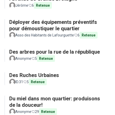
Jérôme
6
Retenue
Déployer des équipements préventifs
pour démoustiquer le quartier
Asso des Habitants de Lafourguette
6
Retenue
Des arbres pour la rue de la république
Anonyme
5
Retenue
Des Ruches Urbaines
ID.31
5
Retenue
Du miel dans mon quartier: produisons
de la douceur!
Anonyme
29
Retenue