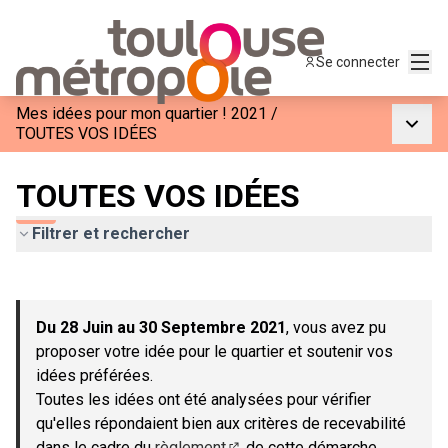
Menu
Se connecter
Mes idées pour mon quartier ! 2021
/
Menu p
TOUTES VOS IDÉES
TOUTES VOS IDÉES
Filtrer et rechercher
Passer la carte
Leaflet
|
©
OpenStreetMap
contributors
L'élément suivant est une carte qui présente les éléments de c
+
Du 28 Juin au 30 Septembre 2021
, vous avez pu
−
proposer votre idée pour le quartier et soutenir vos
idées préférées.
Toutes les idées ont été analysées pour vérifier
qu'elles répondaient bien aux critères de recevabilité
dans le cadre du
règlement
de cette démarche