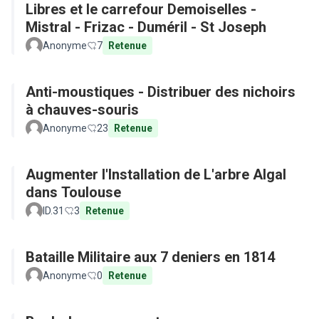
Libres et le carrefour Demoiselles -
Mistral - Frizac - Duméril - St Joseph
Anonyme
7
Retenue
Anti-moustiques - Distribuer des nichoirs
à chauves-souris
Anonyme
23
Retenue
Augmenter l'Installation de L'arbre Algal
dans Toulouse
ID.31
3
Retenue
Bataille Militaire aux 7 deniers en 1814
Anonyme
0
Retenue