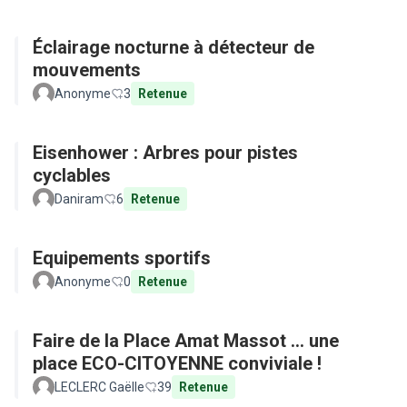
Éclairage nocturne à détecteur de
mouvements
Anonyme
3
Retenue
Eisenhower : Arbres pour pistes
cyclables
Daniram
6
Retenue
Equipements sportifs
Anonyme
0
Retenue
Faire de la Place Amat Massot ... une
place ECO-CITOYENNE conviviale !
LECLERC Gaëlle
39
Retenue