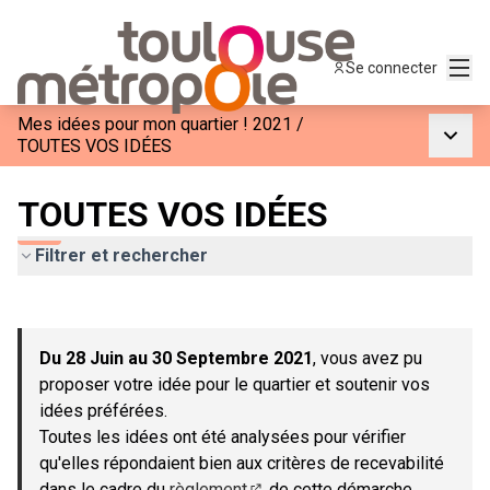
Menu
Se connecter
Mes idées pour mon quartier ! 2021
/
Menu p
TOUTES VOS IDÉES
TOUTES VOS IDÉES
Filtrer et rechercher
Passer la carte
Leaflet
|
©
OpenStreetMap
contributors
L'élément suivant est une carte qui présente les éléments de c
+
Du 28 Juin au 30 Septembre 2021
, vous avez pu
−
proposer votre idée pour le quartier et soutenir vos
idées préférées.
Toutes les idées ont été analysées pour vérifier
qu'elles répondaient bien aux critères de recevabilité
dans le cadre du
règlement
de cette démarche