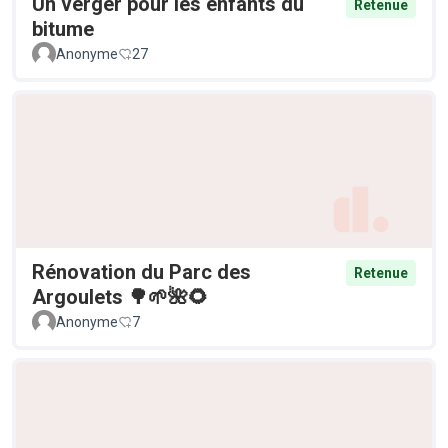
Un verger pour les enfants du
Retenue
bitume
Anonyme
27
Rénovation du Parc des
Retenue
Argoulets 🌳🌱🌺🌻
Anonyme
7