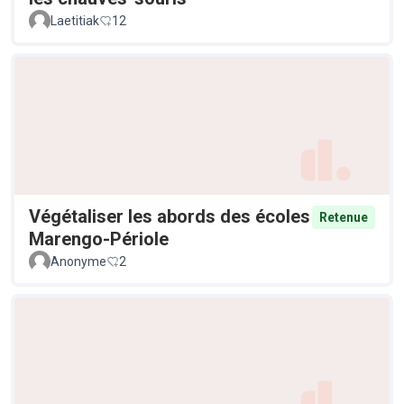
Laetitiak
12
Végétaliser les abords des écoles
Retenue
Marengo-Périole
Anonyme
2