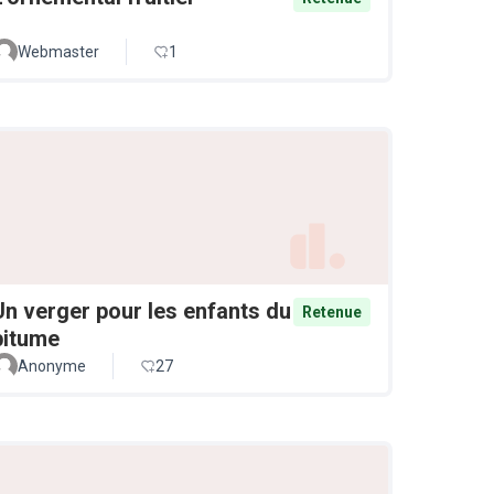
Webmaster
1
Un verger pour les enfants du
Retenue
bitume
Anonyme
27