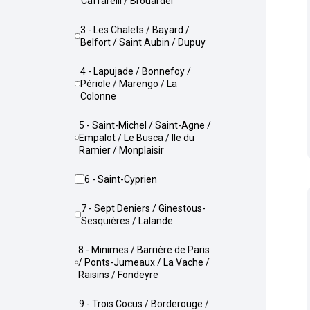
Caffarelli / Brouardel
3 - Les Chalets / Bayard /
Belfort / Saint Aubin / Dupuy
4 - Lapujade / Bonnefoy /
Périole / Marengo / La
Colonne
5 - Saint-Michel / Saint-Agne /
Empalot / Le Busca / Ile du
Ramier / Monplaisir
6 - Saint-Cyprien
7 - Sept Deniers / Ginestous-
Sesquières / Lalande
8 - Minimes / Barrière de Paris
/ Ponts-Jumeaux / La Vache /
Raisins / Fondeyre
9 - Trois Cocus / Borderouge /