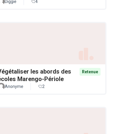
Diggie
4
Végétaliser les abords des
Retenue
écoles Marengo-Périole
Anonyme
2