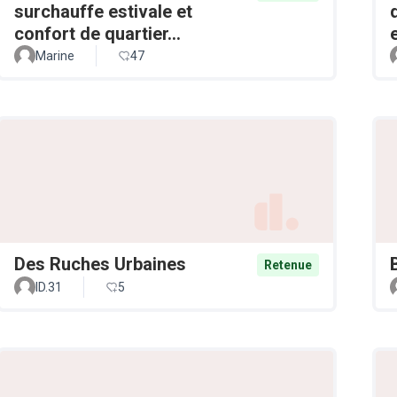
surchauffe estivale et
confort de quartier...
Marine
47
Des Ruches Urbaines
Retenue
ID.31
5