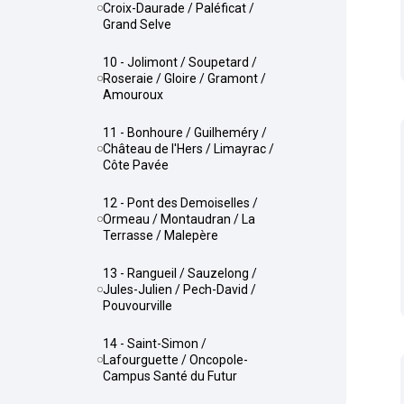
Croix-Daurade / Paléficat /
Grand Selve
10 - Jolimont / Soupetard /
Roseraie / Gloire / Gramont /
Amouroux
11 - Bonhoure / Guilheméry /
Château de l'Hers / Limayrac /
Côte Pavée
12 - Pont des Demoiselles /
Ormeau / Montaudran / La
Terrasse / Malepère
13 - Rangueil / Sauzelong /
Jules-Julien / Pech-David /
Pouvourville
14 - Saint-Simon /
Lafourguette / Oncopole-
Campus Santé du Futur