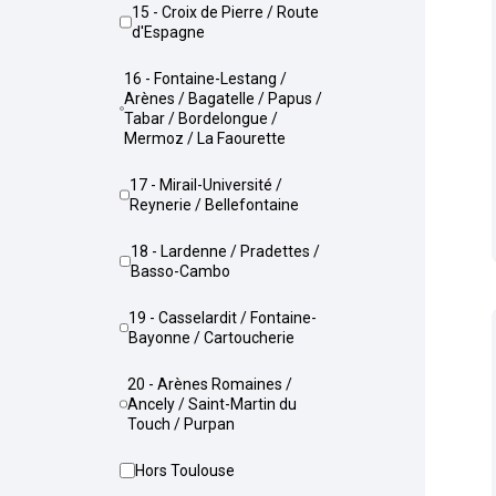
15 - Croix de Pierre / Route
d'Espagne
16 - Fontaine-Lestang /
Arènes / Bagatelle / Papus /
Tabar / Bordelongue /
Mermoz / La Faourette
17 - Mirail-Université /
Reynerie / Bellefontaine
18 - Lardenne / Pradettes /
Basso-Cambo
19 - Casselardit / Fontaine-
Bayonne / Cartoucherie
20 - Arènes Romaines /
Ancely / Saint-Martin du
Touch / Purpan
Hors Toulouse