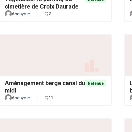
cimetière de Croix Daurade
Anonyme
2
Aménagement berge canal du
Retenue
midi
Anonyme
11