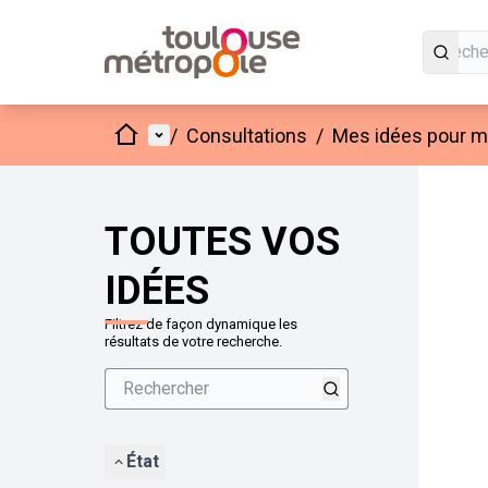
Accueil
Menu principal
/
Consultations
/
Mes idées pour mo
Passer
L'élément
+
−
TOUTES VOS
IDÉES
Filtrez de façon dynamique les
résultats de votre recherche.
État