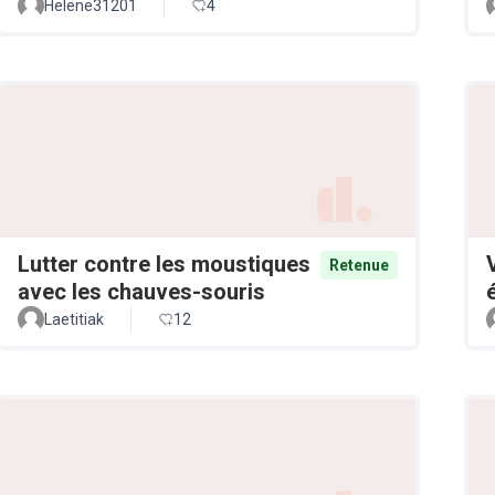
Helene31201
4
Lutter contre les moustiques
Retenue
avec les chauves-souris
Laetitiak
12