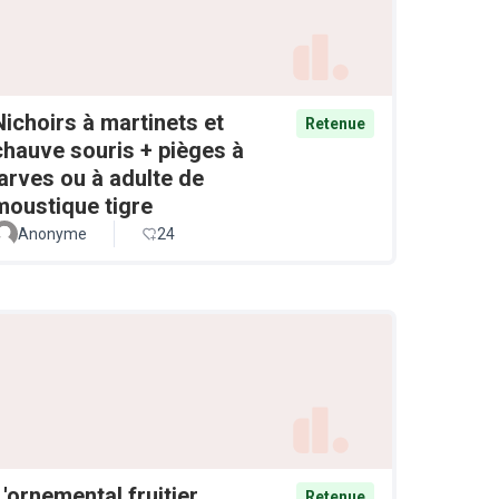
Nichoirs à martinets et
Retenue
chauve souris + pièges à
larves ou à adulte de
moustique tigre
Anonyme
24
L'ornemental fruitier
Retenue