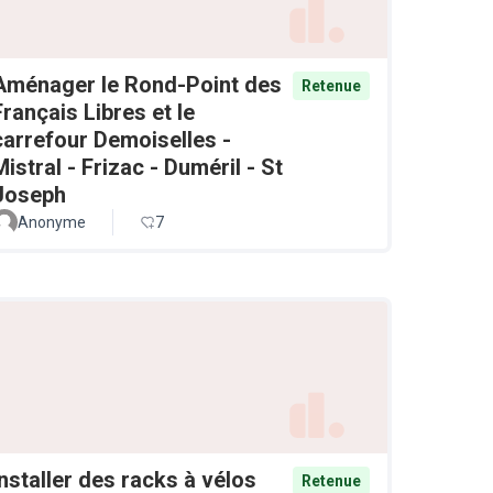
Aménager le Rond-Point des
Retenue
Français Libres et le
carrefour Demoiselles -
Mistral - Frizac - Duméril - St
Joseph
Anonyme
7
Installer des racks à vélos
Retenue