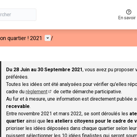
En savoir
Menu utilisateur
n quartier ! 2021
/
 la carte
 suivant est une carte qui présente les éléments de cette page co
Du 28 Juin au 30 Septembre 2021
, vous avez pu proposer v
préférées.
Toutes les idées ont été analysées pour vérifier qu'elles répo
cadre du
règlement
de cette démarche participative.
(S'ouvre dans un nouvel onglet)
Au fur et à mesure, une information est directement publiée 
recevable
.
Entre novembre 2021 et mars 2022, se sont déroulés les
ate
quartier
ainsi que
les ateliers citoyens pour le cadre de v
prioriser les idées déposées dans chaque quartier selon leu
puissent sélectionner les 10 idées finalistes qui seront soum