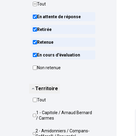
Tout
En attente de réponse
Retirée
Retenue
En cours d'évaluation
Non retenue
Territoire
Tout
1 - Capitole / Arnaud Bernard
/ Carmes
2 - Amidonniers / Compans-