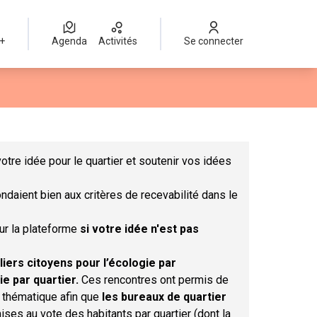
 +
Agenda
Activités
Se connecter
Leaflet
|
©
OpenStreetMap
contributors
mme des points de carte. L'élément peut être utilisé avec un lect
otre idée pour le quartier et soutenir vos idées
ndaient bien aux critères de recevabilité dans le
sur la plateforme
si votre idée n'est pas
liers citoyens pour l’écologie par
ie par quartier.
Ces rencontres ont permis de
r thématique afin que
les bureaux de quartier
ises au vote des habitants par quartier (dont la