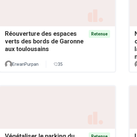
Réouverture des espaces
Retenue
verts des bords de Garonne
aux toulousains
ErwanPurpan
35
Végétaliser le parking du
Retenue