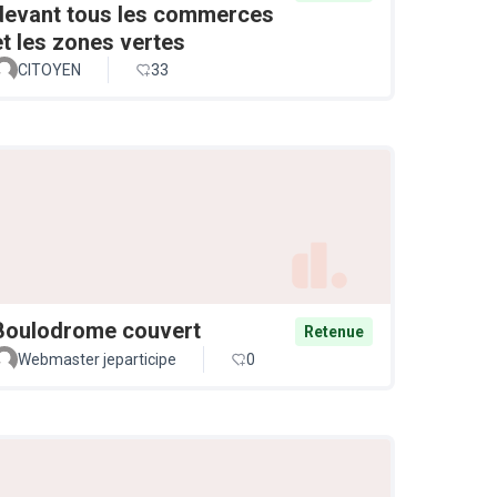
devant tous les commerces
et les zones vertes
CITOYEN
33
Boulodrome couvert
Retenue
Webmaster jeparticipe
0