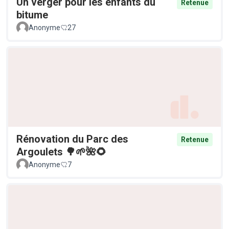
Un verger pour les enfants du
Retenue
bitume
Anonyme
27
Rénovation du Parc des
Retenue
Argoulets 🌳🌱🌺🌻
Anonyme
7