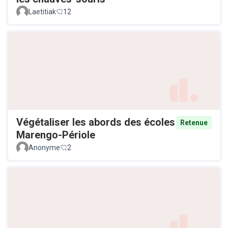
Laetitiak
12
Végétaliser les abords des écoles
Retenue
Marengo-Périole
Anonyme
2