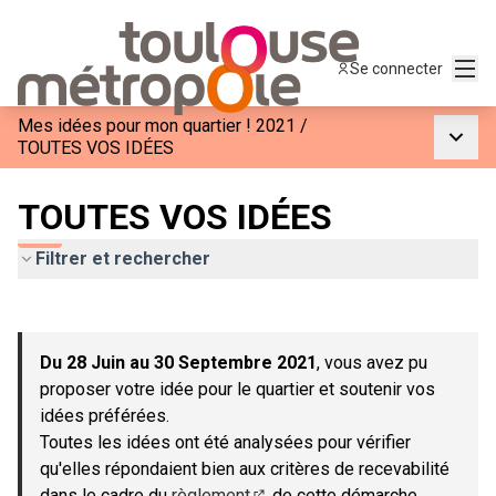
Menu
Se connecter
Mes idées pour mon quartier ! 2021
/
Menu p
TOUTES VOS IDÉES
TOUTES VOS IDÉES
Filtrer et rechercher
Passer la carte
Leaflet
|
©
OpenStreetMap
contributors
L'élément suivant est une carte qui présente les éléments de c
+
Du 28 Juin au 30 Septembre 2021
, vous avez pu
−
proposer votre idée pour le quartier et soutenir vos
idées préférées.
Toutes les idées ont été analysées pour vérifier
qu'elles répondaient bien aux critères de recevabilité
dans le cadre du
règlement
de cette démarche