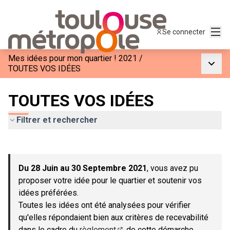
Menu
Se connecter
Mes idées pour mon quartier ! 2021
/
Menu p
TOUTES VOS IDÉES
TOUTES VOS IDÉES
Filtrer et rechercher
Passer la carte
Leaflet
|
©
OpenStreetMap
contributors
L'élément suivant est une carte qui présente les éléments de c
+
Du 28 Juin au 30 Septembre 2021
, vous avez pu
−
proposer votre idée pour le quartier et soutenir vos
idées préférées.
Toutes les idées ont été analysées pour vérifier
qu'elles répondaient bien aux critères de recevabilité
dans le cadre du
règlement
de cette démarche