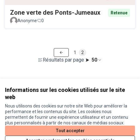
Zone verte des Ponts-Jumeaux
Retenue
Anonyme
0
1
2
Résultats par page :
50
Voir toutes les propositions retirées
Informations sur les cookies utilisés sur le site
web
Nous utilisons des cookies sur notre site Web pour améliorer la
Conditions d'utilisation
performance et les contenus du site. Les cookies nous
Paramètres des cookies
permettent de fournir une expérience utilisateur et un contenu
Je participe ! sur X
Je participe ! sur Facebook
Je participe ! sur Instagram
plus personnalisés à partir de nos canaux de médias sociaux.
(Lien externe)
(Lien externe)
(Lien externe)
Tout accepter