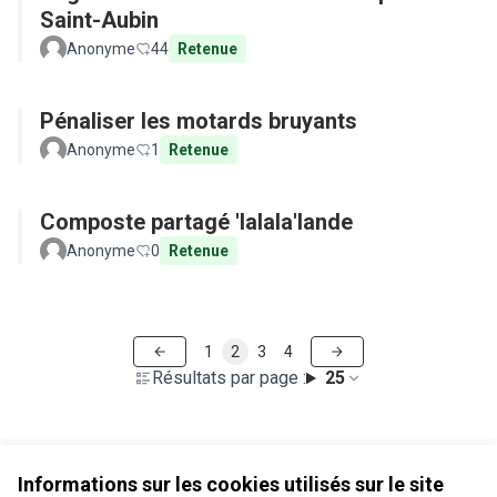
Saint-Aubin
Anonyme
44
Retenue
Pénaliser les motards bruyants
Anonyme
1
Retenue
Composte partagé 'lalala'lande
Anonyme
0
Retenue
1
2
3
4
Résultats par page :
25
Voir toutes les propositions retirées
Informations sur les cookies utilisés sur le site