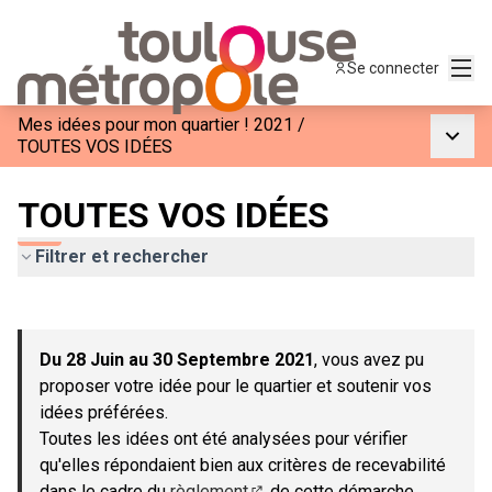
Menu
Se connecter
Mes idées pour mon quartier ! 2021
/
Menu p
TOUTES VOS IDÉES
TOUTES VOS IDÉES
Filtrer et rechercher
Passer la carte
Leaflet
|
©
OpenStreetMap
contributors
L'élément suivant est une carte qui présente les éléments de c
+
Du 28 Juin au 30 Septembre 2021
, vous avez pu
−
proposer votre idée pour le quartier et soutenir vos
idées préférées.
Toutes les idées ont été analysées pour vérifier
qu'elles répondaient bien aux critères de recevabilité
dans le cadre du
règlement
de cette démarche