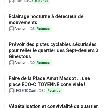
bosvieux
5
Retenue
Éclairage nocturne à détecteur de
mouvements
Anonyme
3
Retenue
Prévoir des pistes cyclables sécurisées
pour relier le quartier des Sept-deniers à
Ginestous
Anonyme
0
Retenue
Faire de la Place Amat Massot ... une
place ECO-CITOYENNE conviviale !
LECLERC Gaëlle
39
Retenue
Végétalisation et convivialité du quartier