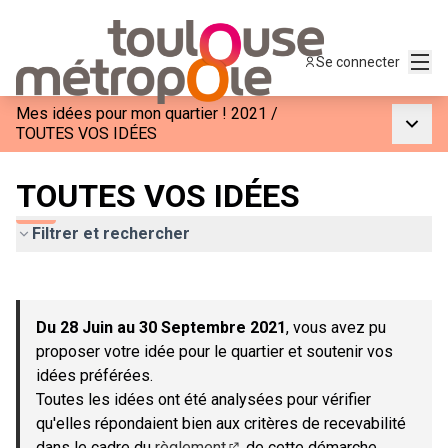
Menu
Se connecter
Mes idées pour mon quartier ! 2021
/
Menu p
TOUTES VOS IDÉES
TOUTES VOS IDÉES
Filtrer et rechercher
Passer la carte
Leaflet
|
©
OpenStreetMap
contributors
L'élément suivant est une carte qui présente les éléments de c
+
Du 28 Juin au 30 Septembre 2021
, vous avez pu
−
proposer votre idée pour le quartier et soutenir vos
idées préférées.
Toutes les idées ont été analysées pour vérifier
qu'elles répondaient bien aux critères de recevabilité
dans le cadre du
règlement
de cette démarche