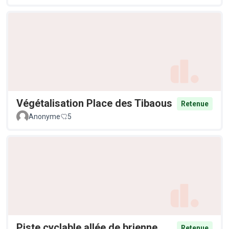
Végétalisation Place des Tibaous
Retenue
Anonyme
5
Piste cyclable allée de brienne
Retenue