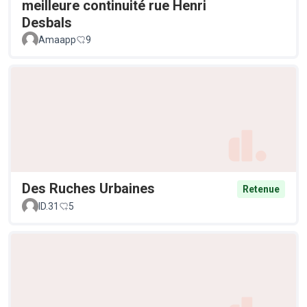
meilleure continuité rue Henri
Desbals
Amaapp
9
Des Ruches Urbaines
Retenue
ID.31
5