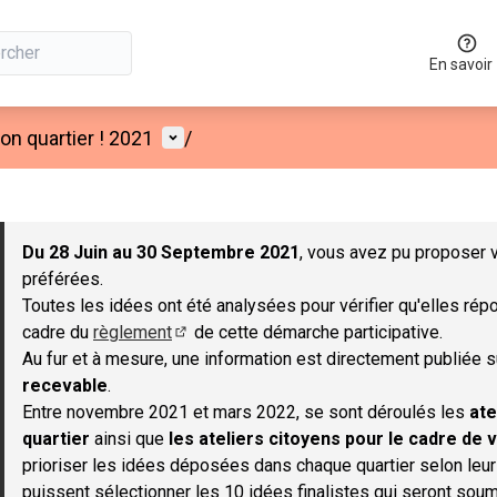
En savoir
Menu utilisateur
n quartier ! 2021
/
 la carte
 suivant est une carte qui présente les éléments de cette page co
Du 28 Juin au 30 Septembre 2021
, vous avez pu proposer v
préférées.
Toutes les idées ont été analysées pour vérifier qu'elles répo
cadre du
règlement
de cette démarche participative.
(S'ouvre dans un nouvel onglet)
Au fur et à mesure, une information est directement publiée 
recevable
.
Entre novembre 2021 et mars 2022, se sont déroulés les
ate
quartier
ainsi que
les ateliers citoyens pour le cadre de v
prioriser les idées déposées dans chaque quartier selon leu
puissent sélectionner les 10 idées finalistes qui seront soum