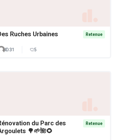
Des Ruches Urbaines
Retenue
ID.31
5
Rénovation du Parc des
Retenue
Argoulets 🌳🌱🌺🌻