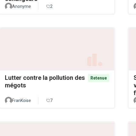
Anonyme
2
Lutter contre la pollution des
Retenue
mégots
FranKoise
7