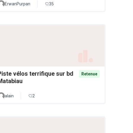
ErwanPurpan
35
Piste vélos terrifique sur bd
Retenue
Matabiau
alain
2