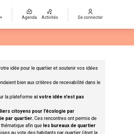
 +
Agenda
Activités
Se connecter
Leaflet
|
©
OpenStreetMap
contributors
mme des points de carte. L'élément peut être utilisé avec un lect
otre idée pour le quartier et soutenir vos idées
ndaient bien aux critères de recevabilité dans le
sur la plateforme
si votre idée n'est pas
liers citoyens pour l’écologie par
ie par quartier.
Ces rencontres ont permis de
r thématique afin que
les bureaux de quartier
ises au vote des habitants par quartier (dont la