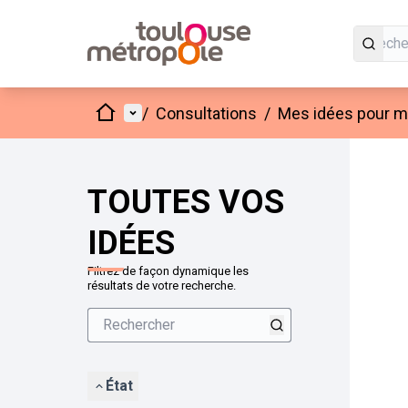
Accueil
Menu principal
/
Consultations
/
Mes idées pour mo
Passer
L'élément
+
−
TOUTES VOS
IDÉES
Filtrez de façon dynamique les
résultats de votre recherche.
État