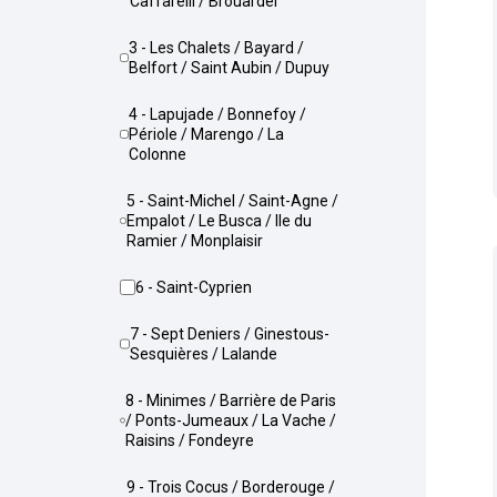
Caffarelli / Brouardel
3 - Les Chalets / Bayard /
Belfort / Saint Aubin / Dupuy
4 - Lapujade / Bonnefoy /
Périole / Marengo / La
Colonne
5 - Saint-Michel / Saint-Agne /
Empalot / Le Busca / Ile du
Ramier / Monplaisir
6 - Saint-Cyprien
7 - Sept Deniers / Ginestous-
Sesquières / Lalande
8 - Minimes / Barrière de Paris
/ Ponts-Jumeaux / La Vache /
Raisins / Fondeyre
9 - Trois Cocus / Borderouge /