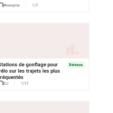
Anonyme
7
Stations de gonflage pour
Retenue
vélo sur les trajets les plus
fréquentés
CJ
17