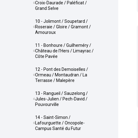
Croix-Daurade / Paléficat /
Grand Selve
10 - Jolimont / Soupetard /
Roseraie / Gloire / Gramont /
Amouroux
11 - Bonhoure / Guilheméry /
Château de l'Hers / Limayrac /
Côte Pavée
12 - Pont des Demoiselles /
Ormeau / Montaudran / La
Terrasse / Malepère
13 - Rangueil / Sauzelong /
Jules-Julien / Pech-David /
Pouvourville
14 - Saint-Simon /
Lafourguette / Oncopole-
Campus Santé du Futur