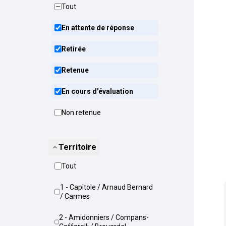
Tout
En attente de réponse
Retirée
Retenue
En cours d'évaluation
Non retenue
Territoire
Tout
1 - Capitole / Arnaud Bernard
/ Carmes
2 - Amidonniers / Compans-