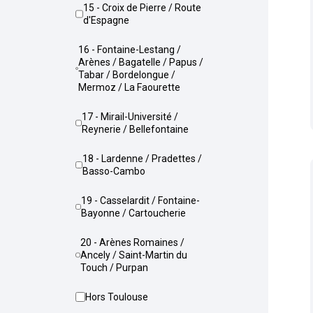
15 - Croix de Pierre / Route
d'Espagne
16 - Fontaine-Lestang /
Arènes / Bagatelle / Papus /
Tabar / Bordelongue /
Mermoz / La Faourette
17 - Mirail-Université /
Reynerie / Bellefontaine
18 - Lardenne / Pradettes /
Basso-Cambo
19 - Casselardit / Fontaine-
Bayonne / Cartoucherie
20 - Arènes Romaines /
Ancely / Saint-Martin du
Touch / Purpan
Hors Toulouse