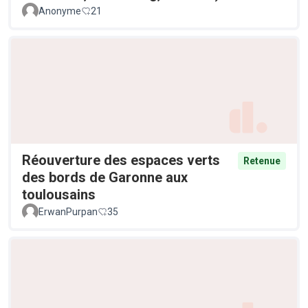
Anonyme
21
Réouverture des espaces verts
Retenue
des bords de Garonne aux
toulousains
ErwanPurpan
35