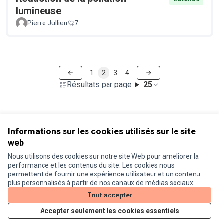
lumineuse
Pierre Jullien
7
1
2
3
4
Résultats par page :
25
Voir toutes les propositions retirées
Informations sur les cookies utilisés sur le site
web
Nous utilisons des cookies sur notre site Web pour améliorer la
Conditions d'utilisation
performance et les contenus du site. Les cookies nous
Paramètres des cookies
permettent de fournir une expérience utilisateur et un contenu
Je participe ! sur X
Je participe ! sur Facebook
Je participe ! sur Instagram
plus personnalisés à partir de nos canaux de médias sociaux.
(Lien externe)
(Lien externe)
(Lien externe)
Tout accepter
Accepter seulement les cookies essentiels