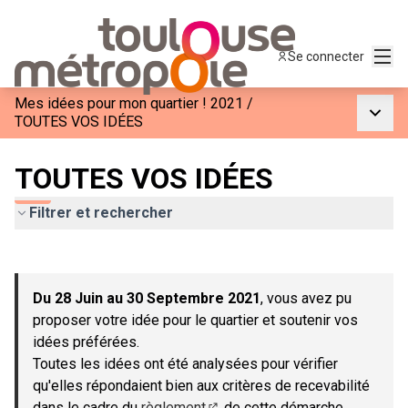
Menu
Se connecter
Mes idées pour mon quartier ! 2021
/
Menu p
TOUTES VOS IDÉES
TOUTES VOS IDÉES
Filtrer et rechercher
Passer la carte
Leaflet
|
©
OpenStreetMap
contributors
L'élément suivant est une carte qui présente les éléments de c
+
Du 28 Juin au 30 Septembre 2021
, vous avez pu
−
proposer votre idée pour le quartier et soutenir vos
idées préférées.
Toutes les idées ont été analysées pour vérifier
qu'elles répondaient bien aux critères de recevabilité
dans le cadre du
règlement
de cette démarche