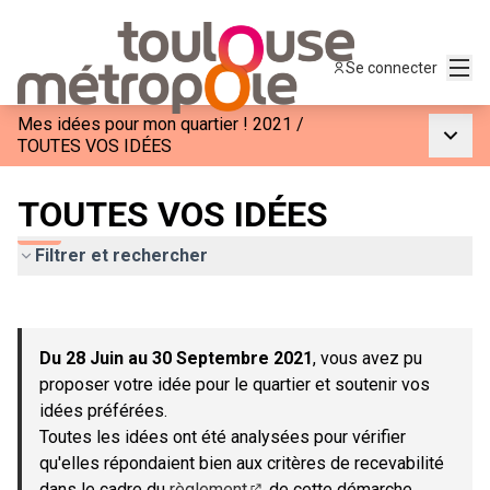
Menu
Se connecter
Mes idées pour mon quartier ! 2021
/
Menu p
TOUTES VOS IDÉES
TOUTES VOS IDÉES
Filtrer et rechercher
Passer la carte
Leaflet
|
©
OpenStreetMap
contributors
L'élément suivant est une carte qui présente les éléments de c
+
Du 28 Juin au 30 Septembre 2021
, vous avez pu
−
proposer votre idée pour le quartier et soutenir vos
idées préférées.
Toutes les idées ont été analysées pour vérifier
qu'elles répondaient bien aux critères de recevabilité
dans le cadre du
règlement
de cette démarche