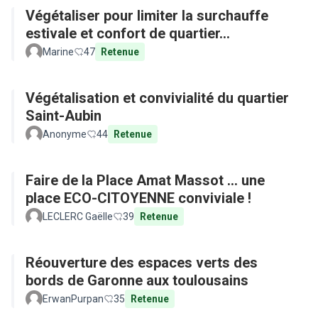
Végétaliser pour limiter la surchauffe
estivale et confort de quartier...
Marine
47
Retenue
Végétalisation et convivialité du quartier
Saint-Aubin
Anonyme
44
Retenue
Faire de la Place Amat Massot ... une
place ECO-CITOYENNE conviviale !
LECLERC Gaëlle
39
Retenue
Réouverture des espaces verts des
bords de Garonne aux toulousains
ErwanPurpan
35
Retenue