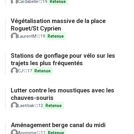
Cardabelle
19
Retenue
Végétalisation massive de la place
Roguet/St Cyprien
LaurentM
19
Retenue
Stations de gonflage pour vélo sur les
trajets les plus fréquentés
CJ
17
Retenue
Lutter contre les moustiques avec les
chauves-souris
Laetitiak
12
Retenue
Aménagement berge canal du midi
Anonyme
11
Retenue