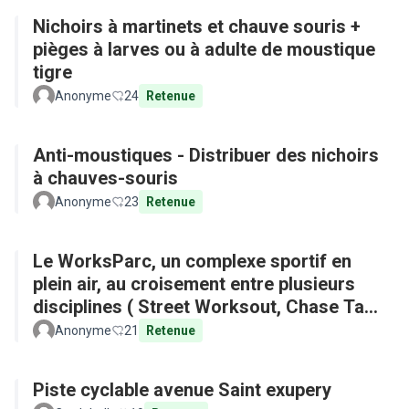
Nichoirs à martinets et chauve souris +
pièges à larves ou à adulte de moustique
tigre
Anonyme
24
Retenue
Anti-moustiques - Distribuer des nichoirs
à chauves-souris
Anonyme
23
Retenue
Le WorksParc, un complexe sportif en
plein air, au croisement entre plusieurs
disciplines ( Street Worksout, Chase Tag,
Parkour)
Anonyme
21
Retenue
Piste cyclable avenue Saint exupery