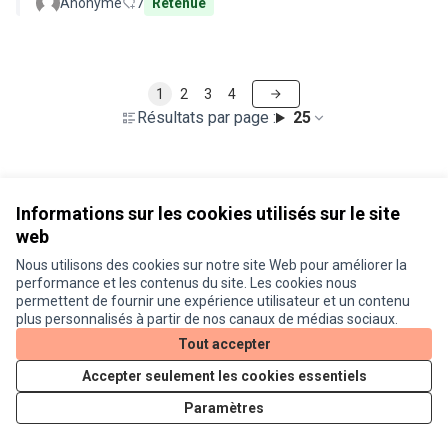
Anonyme
7
Retenue
1
2
3
4
Résultats par page :
25
Voir toutes les propositions retirées
Informations sur les cookies utilisés sur le site
web
Nous utilisons des cookies sur notre site Web pour améliorer la
Conditions d'utilisation
performance et les contenus du site. Les cookies nous
Paramètres des cookies
permettent de fournir une expérience utilisateur et un contenu
Je participe ! sur X
Je participe ! sur Facebook
Je participe ! sur Instagram
plus personnalisés à partir de nos canaux de médias sociaux.
(Lien externe)
(Lien externe)
(Lien externe)
Tout accepter
Accepter seulement les cookies essentiels
Licence Cre
(Lien extern
Paramètres
(Lien externe)
Site réalisé grâce au
logiciel libre Decidim
.
(Lien externe)