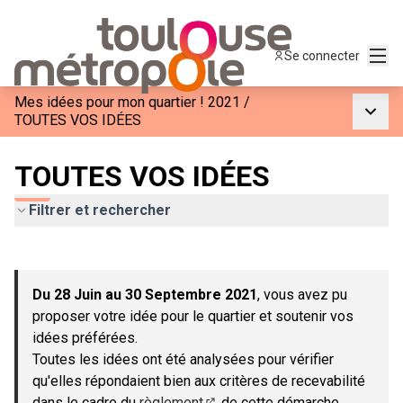
Menu
Se connecter
Mes idées pour mon quartier ! 2021
/
Menu p
TOUTES VOS IDÉES
TOUTES VOS IDÉES
Filtrer et rechercher
Passer la carte
Leaflet
|
©
OpenStreetMap
contributors
L'élément suivant est une carte qui présente les éléments de c
+
Du 28 Juin au 30 Septembre 2021
, vous avez pu
−
proposer votre idée pour le quartier et soutenir vos
idées préférées.
Toutes les idées ont été analysées pour vérifier
qu'elles répondaient bien aux critères de recevabilité
dans le cadre du
règlement
de cette démarche