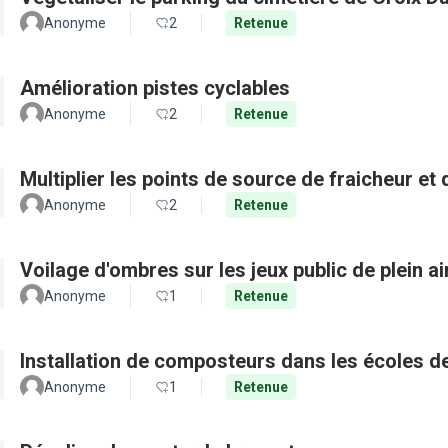
Anonyme
2
Retenue
Amélioration pistes cyclables
Anonyme
2
Retenue
Multiplier les points de source de fraicheur et
Anonyme
2
Retenue
Voilage d'ombres sur les jeux public de plein a
Anonyme
1
Retenue
Installation de composteurs dans les écoles de 
Anonyme
1
Retenue