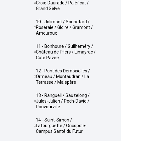
Croix-Daurade / Paléficat /
Grand Selve
10 - Jolimont / Soupetard /
Roseraie / Gloire / Gramont /
Amouroux
11 - Bonhoure / Guilheméry /
Château de l'Hers / Limayrac /
Côte Pavée
12 - Pont des Demoiselles /
Ormeau / Montaudran / La
Terrasse / Malepère
13 - Rangueil / Sauzelong /
Jules-Julien / Pech-David /
Pouvourville
14 - Saint-Simon /
Lafourguette / Oncopole-
Campus Santé du Futur