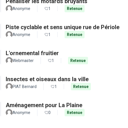
Pénaliser les motards bruyants
Anonyme
1
Retenue
Piste cyclable et sens unique rue de Périole
Anonyme
1
Retenue
L'ornemental fruitier
Webmaster
1
Retenue
Insectes et oiseaux dans la ville
PIAT Bernard
1
Retenue
Aménagement pour La Plaine
Anonyme
0
Retenue