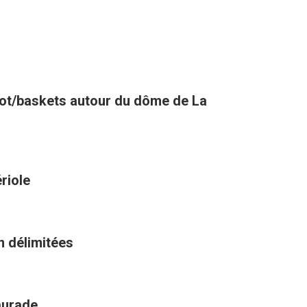
oot/baskets autour du dôme de La
riole
n délimitées
aurade