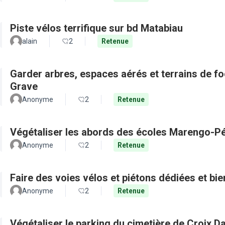
Piste vélos terrifique sur bd Matabiau
alain
2
Retenue
Garder arbres, espaces aérés et terrains de f
Grave
Anonyme
2
Retenue
Végétaliser les abords des écoles Marengo-Pé
Anonyme
2
Retenue
Faire des voies vélos et piétons dédiées et bie
Anonyme
2
Retenue
Végétaliser le parking du cimetière de Croix D