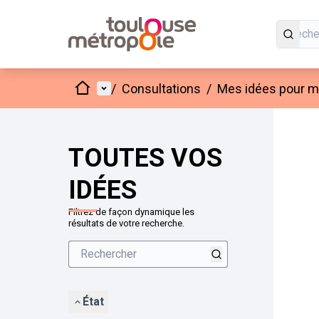
Accueil
Menu principal
/
Consultations
/
Mes idées pour mo
Passer
L'élément
+
−
TOUTES VOS
IDÉES
Filtrez de façon dynamique les
résultats de votre recherche.
État