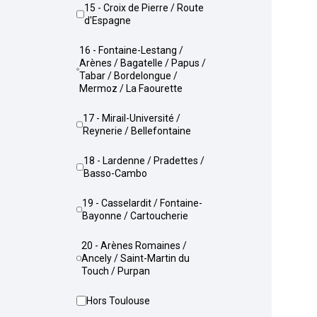
15 - Croix de Pierre / Route
d'Espagne
16 - Fontaine-Lestang /
Arènes / Bagatelle / Papus /
Tabar / Bordelongue /
Mermoz / La Faourette
17 - Mirail-Université /
Reynerie / Bellefontaine
18 - Lardenne / Pradettes /
Basso-Cambo
19 - Casselardit / Fontaine-
Bayonne / Cartoucherie
20 - Arènes Romaines /
Ancely / Saint-Martin du
Touch / Purpan
Hors Toulouse