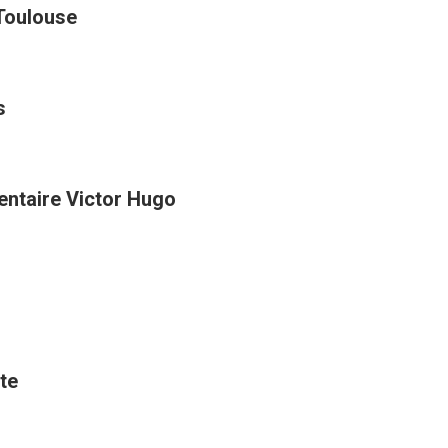
 Toulouse
s
entaire Victor Hugo
te