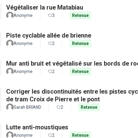
Végétaliser la rue Matabiau
Anonyme
3
Retenue
Piste cyclable allée de brienne
Anonyme
2
Retenue
Mur anti bruit et végétalisé sur les bords de r
Anonyme
2
Retenue
Corriger les discontinuités entre les pistes cy
de tram Croix de Pierre et le pont
Sarah BRIAND
2
Retenue
Lutte anti-moustiques
Anonyme
2
Retenue