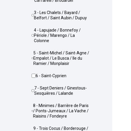
Caffarelli / Brouardel
3 - Les Chalets / Bayard /
Belfort / Saint Aubin / Dupuy
4 - Lapujade / Bonnefoy /
Périole / Marengo / La
Colonne
5 - Saint-Michel / Saint-Agne /
Empalot / Le Busca / Ile du
Ramier / Monplaisir
6 - Saint-Cyprien
7 - Sept Deniers / Ginestous-
Sesquières / Lalande
8 - Minimes / Barrière de Paris
/ Ponts-Jumeaux / La Vache /
Raisins / Fondeyre
9 - Trois Cocus / Borderouge /