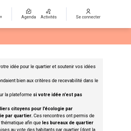
 +
Agenda
Activités
Se connecter
Leaflet
|
©
OpenStreetMap
contributors
mme des points de carte. L'élément peut être utilisé avec un lect
otre idée pour le quartier et soutenir vos idées
ndaient bien aux critères de recevabilité dans le
sur la plateforme
si votre idée n'est pas
liers citoyens pour l’écologie par
ie par quartier.
Ces rencontres ont permis de
r thématique afin que
les bureaux de quartier
ises au vote des habitants par quartier (dont la