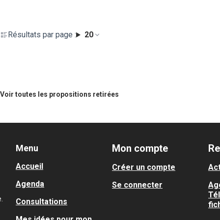
Résultats par page :
20
Voir toutes les propositions retirées
Mon compte
Re
Menu
Accueil
Créer un compte
Act
Agenda
Se connecter
Ag
Té
.
Consultations
fic
Mes idées pour mon