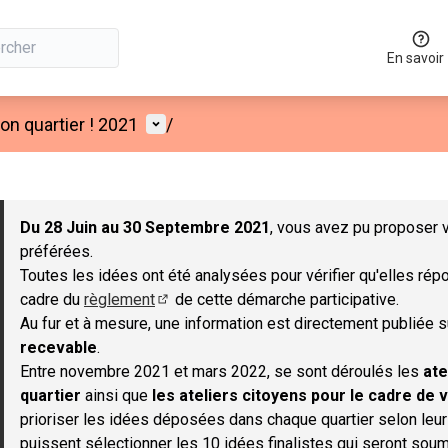
En savoir
Menu utilisateur
n quartier ! 2021
/
 la carte
 suivant est une carte qui présente les éléments de cette page co
Du 28 Juin au 30 Septembre 2021
, vous avez pu proposer v
préférées.
Toutes les idées ont été analysées pour vérifier qu'elles répo
cadre du
règlement
de cette démarche participative.
(S'ouvre dans un nouvel onglet)
Au fur et à mesure, une information est directement publiée 
recevable
.
Entre novembre 2021 et mars 2022, se sont déroulés les
ate
quartier
ainsi que
les ateliers citoyens pour le cadre de v
prioriser les idées déposées dans chaque quartier selon leu
puissent sélectionner les 10 idées finalistes qui seront soum