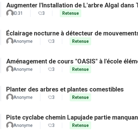
Augmenter l'Installation de L'arbre Algal dans
ID.31
3
Retenue
Éclairage nocturne à détecteur de mouvement
Anonyme
3
Retenue
Aménagement de cours "OASIS" à l'école élém
Anonyme
3
Retenue
Planter des arbres et plantes comestibles
Anonyme
3
Retenue
Piste cyclabe chemin Lapujade partie manquan
Anonyme
3
Retenue