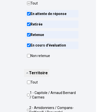
Tout
En attente de réponse
Retirée
Retenue
En cours d'évaluation
Non retenue
Territoire
Tout
1 - Capitole / Arnaud Bernard
/ Carmes
2 - Amidonniers / Compans-