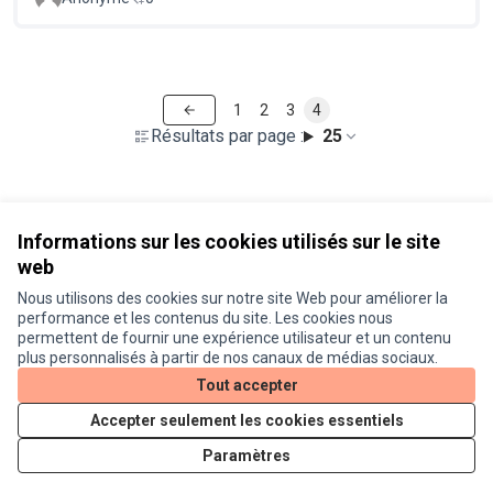
1
2
3
4
Résultats par page :
25
Voir toutes les propositions retirées
Informations sur les cookies utilisés sur le site
web
Nous utilisons des cookies sur notre site Web pour améliorer la
Conditions d'utilisation
performance et les contenus du site. Les cookies nous
Paramètres des cookies
permettent de fournir une expérience utilisateur et un contenu
Je participe ! sur X
Je participe ! sur Facebook
Je participe ! sur Instagram
plus personnalisés à partir de nos canaux de médias sociaux.
(Lien externe)
(Lien externe)
(Lien externe)
Tout accepter
Accepter seulement les cookies essentiels
Licence Cre
(Lien extern
Paramètres
(Lien externe)
Site réalisé grâce au
logiciel libre Decidim
.
(Lien externe)