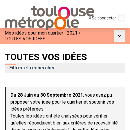
Menu
Se connecter
Mes idées pour mon quartier ! 2021
/
Menu p
TOUTES VOS IDÉES
TOUTES VOS IDÉES
Filtrer et rechercher
Passer la carte
Leaflet
|
©
OpenStreetMap
contributors
L'élément suivant est une carte qui présente les éléments de c
+
Du 28 Juin au 30 Septembre 2021
, vous avez pu
−
proposer votre idée pour le quartier et soutenir vos
idées préférées.
Toutes les idées ont été analysées pour vérifier
qu'elles répondaient bien aux critères de recevabilité
dans le cadre du
règlement
de cette démarche