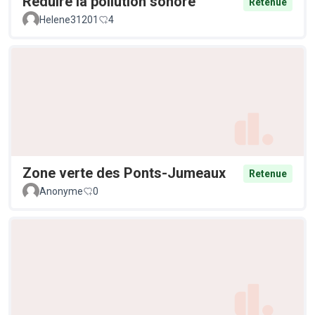
Réduire la pollution sonore
Retenue
Helene31201
4
Zone verte des Ponts-Jumeaux
Retenue
Anonyme
0