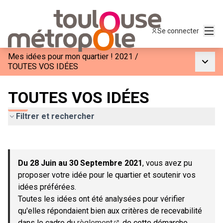
Menu
Se connecter
Mes idées pour mon quartier ! 2021
/
Menu p
TOUTES VOS IDÉES
TOUTES VOS IDÉES
Filtrer et rechercher
Passer la carte
Leaflet
|
©
OpenStreetMap
contributors
L'élément suivant est une carte qui présente les éléments de c
+
Du 28 Juin au 30 Septembre 2021
, vous avez pu
−
proposer votre idée pour le quartier et soutenir vos
idées préférées.
Toutes les idées ont été analysées pour vérifier
qu'elles répondaient bien aux critères de recevabilité
dans le cadre du
règlement
de cette démarche