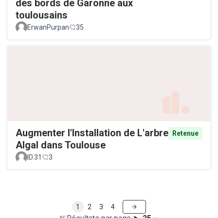
des bords de Garonne aux
toulousains
ErwanPurpan
35
Augmenter l'Installation de L'arbre
Retenue
Algal dans Toulouse
ID.31
3
1
2
3
4